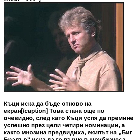
Къци иска да бъде отново на
екран[/caption] Това стана още по
очевидно, след като Къци успя да премине
успешно през цели четири номинации, а
както мнозина предвидиха, екипът на „Биг
Брадър” иска да го върне в шоубизнеса.