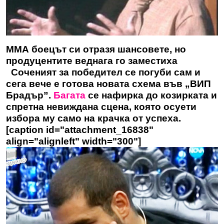
ММА боецът си отразя шансовете, но
продуцентите веднага го заместиха
Соченият за победител се погуби сам и
сега вече е готова новата схема във „ВИП
Брадър”.
Багата
се нафирка до козирката и
спретна невиждана сцена, която осуети
избора му само на крачка от успеха.
[caption id="attachment_16838"
align="alignleft" width="300"]