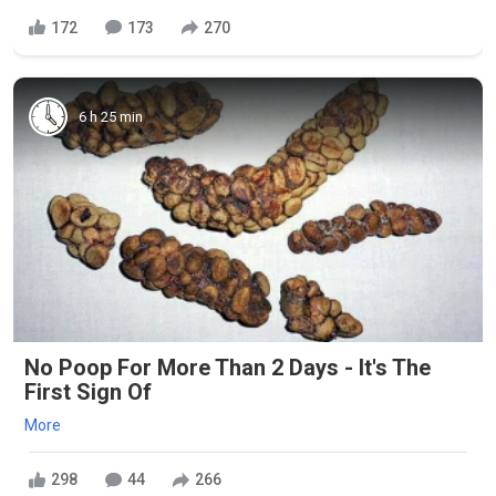
172
173
270
6 h 25 min
No Poop For More Than 2 Days - It's The
First Sign Of
More
298
44
266