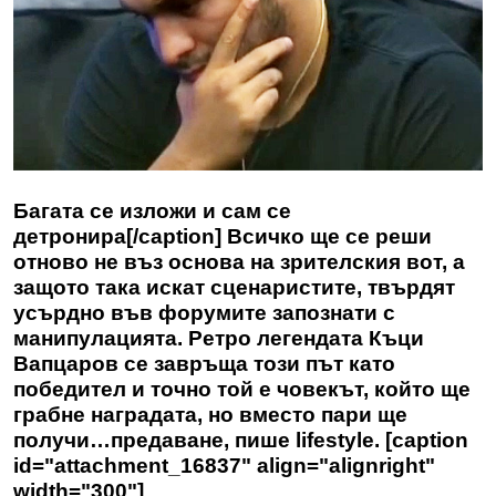
Багата се изложи и сам се
детронира[/caption] Всичко ще се реши
отново не въз основа на зрителския вот, а
защото така искат сценаристите, твърдят
усърдно във форумите запознати с
манипулацията. Ретро легендата Къци
Вапцаров се завръща този път като
победител и точно той е човекът, който ще
грабне наградата, но вместо пари ще
получи…предаване, пише lifestyle. [caption
id="attachment_16837" align="alignright"
width="300"]