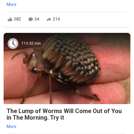
More
382
54
214
11 h 32 min
The Lump of Worms Will Come Out of You
in The Morning. Try it
More