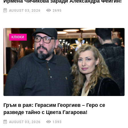
Ирмена Чичикова заради Александра Фейгин!
AUGUST 03, 2026
2695
КЛЮКИ
Гръм в рая: Герасим Георгиев – Геро се
разведе тайно с Цвета Гагарова!
AUGUST 03, 2026
1393