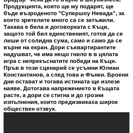
Продукцията, която ще му подарят, ще
бъде възроденото "Супершоу Невада", за
което зрителите много са се затъжили.
Такава е била и договорката с Къци,
защото той бил единственият, готов да се
лиши от солидна сума, само и само да се
върне на екран. Дори съквартирантите
надушват, че има нещо гнило в в цялата
игра с непрекъснатите победи на Къци.
Пръв в този сценарий се усъмни Юлиан
Константинов, а след това и Фънки. Броени
дни остават и тогава истината ще излезе
наяве. Дотогава напрежението в Къщата
расте, а дори се стигна и до грозни
изпълнения, които предизвикаха широк
обществен отзвук.