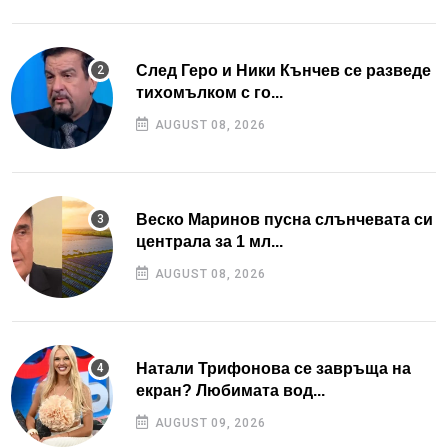
След Геро и Ники Кънчев се разведе
тихомълком с го...
AUGUST 08, 2026
Веско Маринов пусна слънчевата си
централа за 1 мл...
AUGUST 08, 2026
Натали Трифонова се завръща на
екран? Любимата вод...
AUGUST 09, 2026