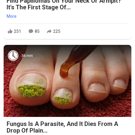
Find Papillomas On Your Neck Or Armpit?
It's The First Stage Of...
More
251
85
225
36 min
Fungus Is A Parasite, And It Dies From A
Drop Of Plain...