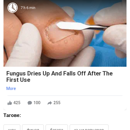
7 h 6 min
Fungus Dries Up And Falls Off After The
First Use
More
425
100
255
Тагове:
шоу
финал
багата
къци вапцаров