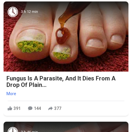
3 h 12 min
Fungus Is A Parasite, And It Dies From A
Drop Of Plain...
More
391
144
377