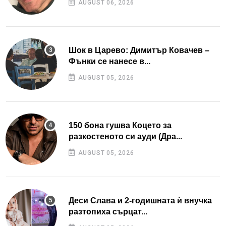
AUGUST 06, 2026
Шок в Царево: Димитър Ковачев –
Фънки се нанесе в...
AUGUST 05, 2026
150 бона гушва Коцето за
разкостеното си ауди (Дра...
AUGUST 05, 2026
Деси Слава и 2-годишната ѝ внучка
разтопиха сърцат...