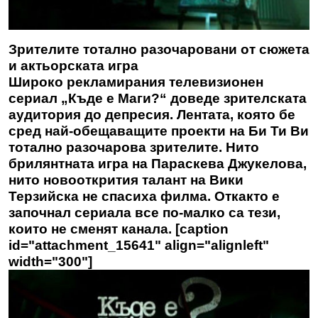
Зрителите тотално разочаровани от сюжета
и актьорската игра
Широко рекламирания телевизионен
сериал „Къде е Маги?“ доведе зрителската
аудитория до депресия. Лентата, която бе
сред най-обещаващите проекти на Би Ти Ви
тотално разочарова зрителите. Нито
брилянтната игра на Параскева Джукелова,
нито новооткрития талант на Вики
Терзийска не спасиха филма. Откакто е
започнал сериала все по-малко са тези,
които не сменят канала. [caption
id="attachment_15641" align="alignleft"
width="300"]