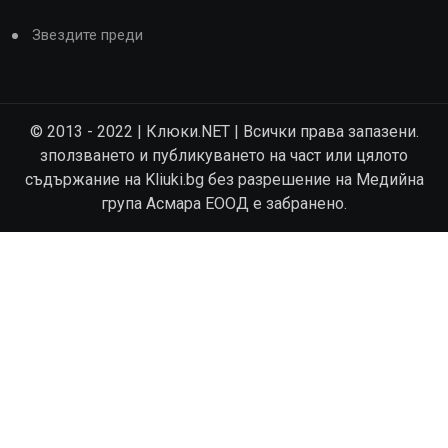
Звездите преди
© 2013 - 2022 | Клюки.NET | Всички права запазени.
зползването и публикуването на част или цялото
съдържание на Kliuki.bg без разрешение на Медийна
група Асмара ЕООД е забранено.