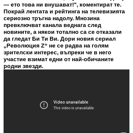
— ето това ни внушават!", коментират те.
Покрай лентата и рейтинга на телевизията
сериозно тръгна надолу. Мнозина
превключват канала веднага след
новините, а някои тотално са се отказали
да гледат Би Ти Ви. Дори новия сериал
„Революция Z“ не се радва на голям
зрителски интерес, въпреки че в него
участие взимат едни от най-обичаните
родни звезди.