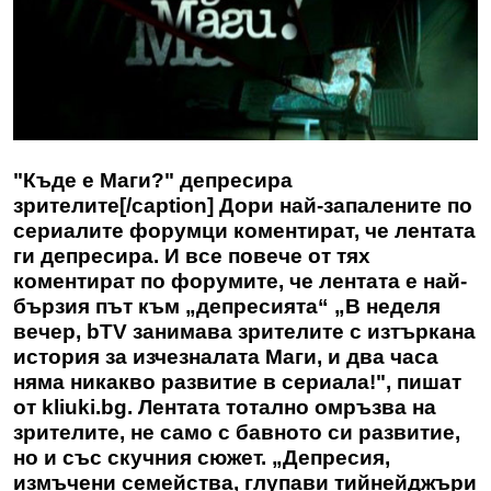
"Къде е Маги?" депресира
зрителите[/caption] Дори най-запалените по
сериалите форумци коментират, че лентата
ги депресира. И все повече от тях
коментират по форумите, че лентата е най-
бързия път към „депресията“ „В неделя
вечер, bTV занимава зрителите с изтъркана
история за изчезналата Маги, и два часа
няма никакво развитие в сериала!", пишат
от kliuki.bg. Лентата тотално омръзва на
зрителите, не само с бавното си развитие,
но и със скучния сюжет. „Депресия,
измъчени семейства, глупави тийнейджъри