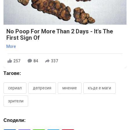
No Poop For More Than 2 Days - It's The
First Sign Of
More
257
84
337
Тагове:
сериал
депресия
мнение
къде е маги
зрители
Сподели: