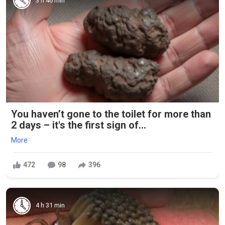
3 h 46 min
You haven’t gone to the toilet for more than
2 days – it's the first sign of...
More
472
98
396
4 h 31 min