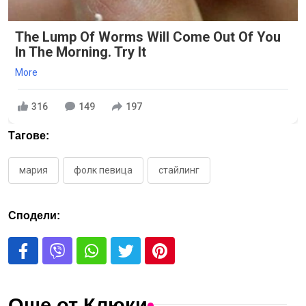
The Lump Of Worms Will Come Out Of You
In The Morning. Try It
More
316
149
197
Тагове:
мария
фолк певица
стайлинг
Сподели:
Още от Клюки