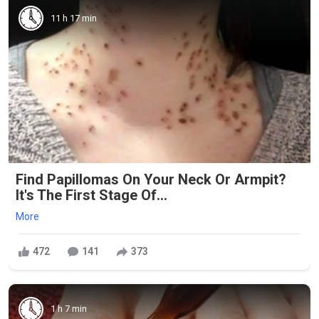
11 h 17 min
Find Papillomas On Your Neck Or Armpit?
It's The First Stage Of...
More
472
141
373
1 h 7 min