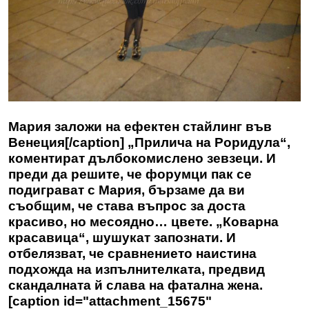
Мария заложи на ефектен стайлинг във
Венеция[/caption] „Прилича на Роридула“,
коментират дълбокомислено зевзеци. И
преди да решите, че форумци пак се
подиграват с Мария, бързаме да ви
съобщим, че става въпрос за доста
красиво, но месоядно… цвете. „Коварна
красавица“, шушукат запознати. И
отбелязват, че сравнението наистина
подхожда на изпълнителката, предвид
скандалната й слава на фатална жена.
[caption id="attachment_15675"