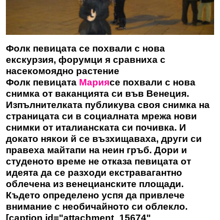
Фолк певицата се похвали с нова
екскурзия, форумци я сравниха с
насекомоядно растение
Фолк певицата
Мария
се похвали с нова
снимка от ваканцията си във Венеция.
Изпълнителката публикува своя снимка на
страницата си в социалната мрежа нови
снимки от италианската си почивка. И
докато някои й се възхищаваха, други си
правеха майтапи на неин гръб. Дори и
студеното време не отказа певицата от
идеята да се разходи екстравагантно
облечена из венецианските площади.
Където определено успя да привлече
внимание с необичайното си облекло.
[caption id="attachment_15674"