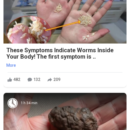
These Symptoms Indicate Worms Inside
Your Body! The first symptom is ..
More
482
132
209
1 h 34 min