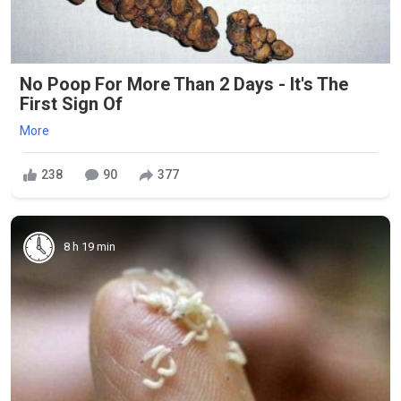
No Poop For More Than 2 Days - It's The
First Sign Of
More
238
90
377
8 h 19 min