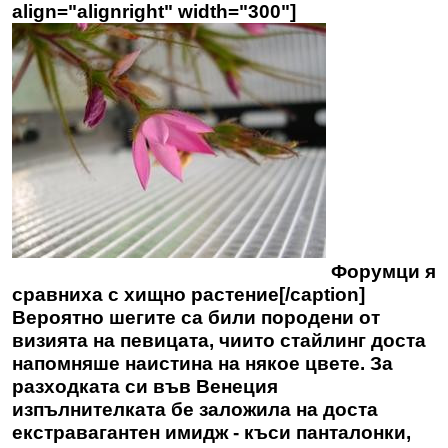
align="alignright" width="300"]
Форумци я
сравниха с хищно растение[/caption]
Вероятно шегите са били породени от
визията на певицата, чиито стайлинг доста
напомняше наистина на някое цвете. За
разходката си във Венеция
изпълнителката бе заложила на доста
екстравагантен имидж - къси панталонки,