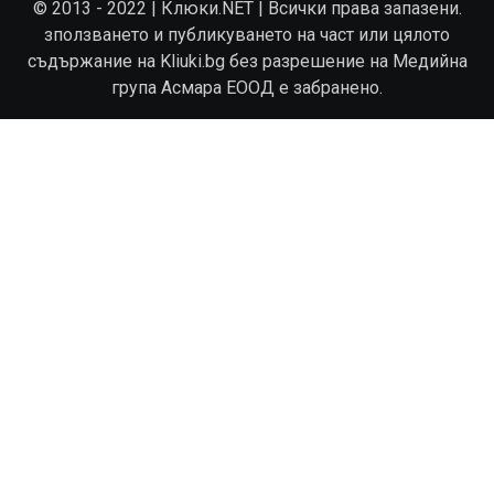
© 2013 - 2022 | Клюки.NET | Всички права запазени.
зползването и публикуването на част или цялото
съдържание на Kliuki.bg без разрешение на Медийна
група Асмара ЕООД е забранено.