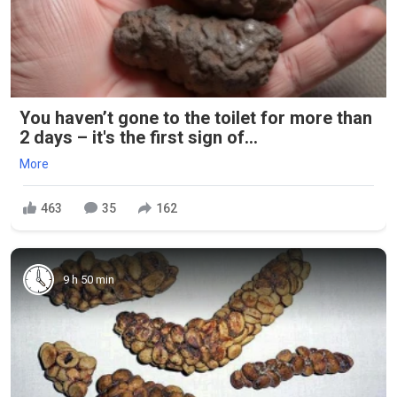
You haven’t gone to the toilet for more than
2 days – it's the first sign of...
More
463
35
162
9 h 50 min