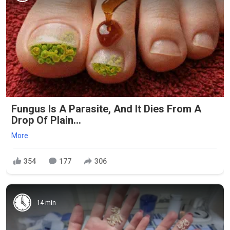
Fungus Is A Parasite, And It Dies From A
Drop Of Plain...
More
354
177
306
14 min