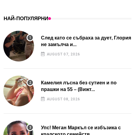
НАЙ-ПОПУЛЯРНИ
След като се събраха за дует, Глория
не замълча и...
AUGUST 07, 2026
Камелия лъсна без сутиен и по
прашки на 55 – (Вижт...
AUGUST 08, 2026
Упс! Меган Маркъл се избъзика с
кралското семейств...