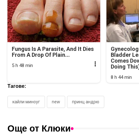
Fungus Is A Parasite, And It Dies
Gynecologi
From A Drop Of Plain...
Bladder Le
Comes Dow
5 h 48 min
Doing This
8 h 44 min
Тагове:
кайли миноуг
new
принц андрю
Още от Клюки