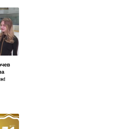
очев
ва
н!