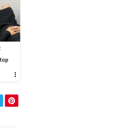
:
top