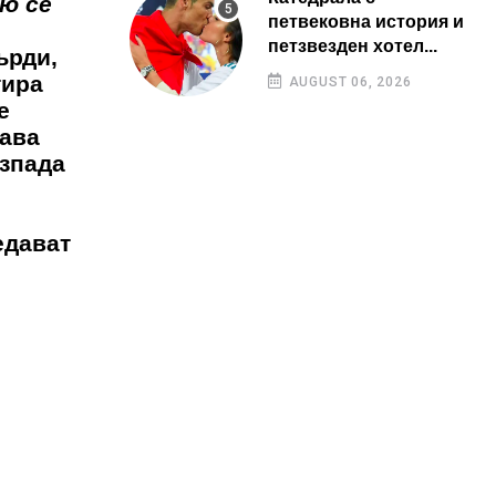
ю се
петвековна история и
петзвезден хотел...
ърди,
тира
AUGUST 06, 2026
е
щава
азпада
едават