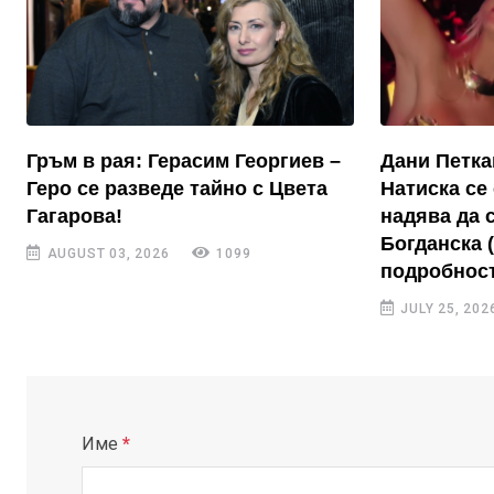
Гръм в рая: Герасим Георгиев –
Дани Петка
Геро се разведе тайно с Цвета
Натиска се 
Гагарова!
надява да 
Богданска 
AUGUST 03, 2026
1099
подробност
JULY 25, 202
Име
*