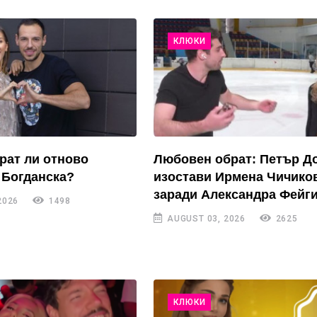
КЛЮКИ
рат ли отново
Любовен обрат: Петър Д
 Богданска?
изостави Ирмена Чичико
заради Александра Фейги
2026
1498
AUGUST 03, 2026
2625
КЛЮКИ