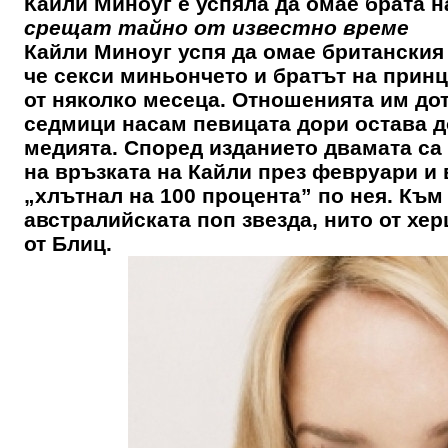
Кайли Миноуг е успяла да омае брата н
срещат тайно от известно време
Кайли Миноуг успя да омае британския
че секси миньончето и братът на принц
от няколко месеца. Отношенията им дот
седмици насам певицата дори остава д
медията. Според изданието двамата са
на връзката на Кайли през февруари и 
„хлътнал на 100 процента” по нея. Къ
австралийската поп звезда, нито от хе
от Блиц.