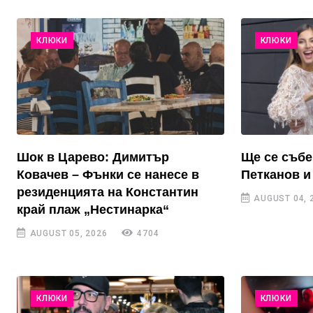
КЛЮКИ
КЛЮКИ
Шок в Царево: Димитър
Ще се събе
Ковачев – Фънки се нанесе в
Петканов и
резиденцията на Константин
AUGUST 04, 
край плаж „Нестинарка“
AUGUST 05, 2026
4704
КЛЮКИ
КЛЮКИ