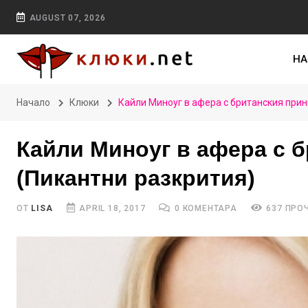
AUGUST 07, 2026
НА
Начало
Клюки
Кайли Миноуг в афера с британския при
Кайли Миноуг в афера с 
(Пикантни разкрития)
ОТ
LISA
APRIL 18, 2017
0 КОМЕНТАРА
637 ПРО