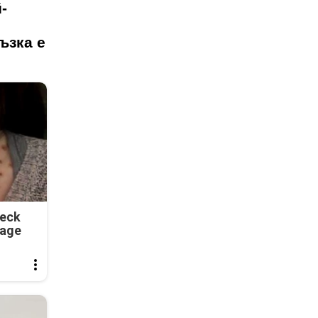
-
ъзка е
Neck
tage