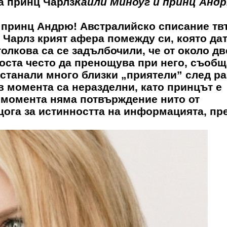
а принц Чарлз
Кайли Миноуг и принц Андр
 принц Андрю! Австралийско списание тв
 Чарлз крият афера помежду си, която да
олкова са се задълбочили, че от около дв
оста често да пренощува при него, съоб
 станали много близки „приятели” след р
в момента са неразделни, като принцът е
м момента няма потвърждение нито от
рцога за истинността на информацията, пр