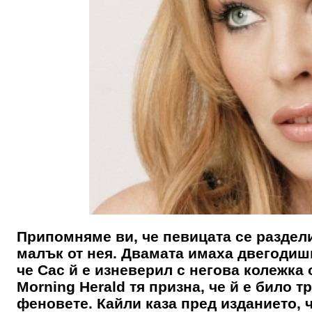
Припомняме ви, че певицата се раздели
малък от нея. Двамата имаха двегодишн
че Сас й е изневерил с негова колежка 
Morning Herald тя призна, че й е било т
феновете. Кайли каза пред изданието, ч