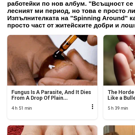
работейки по нов албум. "Всъщност се 
лесният ми период, но това е просто 
Изпълнителката на "Spinning Around" ка
просто част от житейските добри и ло
Fungus Is A Parasite, And It Dies
The Horde 
From A Drop Of Plain...
Like a Bull
4 h 51 min
5 h 39 min