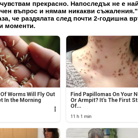
чувствам прекрасно. Напоследък не е най
личен въпрос и нямам никакви съжаления."
за, че раздялата след почти 2-годишна вр
ши моменти.
Of Worms Will Fly Out
Find Papillomas On Your 
et In the Morning
Or Armpit? It's The First S
Of...
11 h 1 min