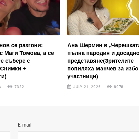
нов се разгони:
Ана Шермин в „Черешкат
с Маги Томова, а се
пълна пародия и досадн
се събере с
представяне(Зрителите
(Снимки +
попиляха Манчев за избо
и)
участници)
6
7322
JULY 21, 2026
8078
E-mail