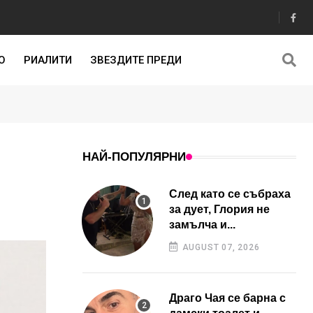
О
РИАЛИТИ
ЗВЕЗДИТЕ ПРЕДИ
НАЙ-ПОПУЛЯРНИ
След като се събраха
за дует, Глория не
замълча и...
AUGUST 07, 2026
Драго Чая се барна с