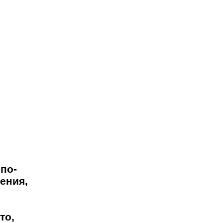
 по-
ения,
то,