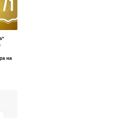
а”
о
ра на