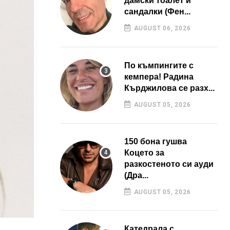
дамски тоалет и
сандалки (Фен...
AUGUST 06, 2026
По къмпингите с
кемпера! Радина
Кърджилова се разх...
AUGUST 05, 2026
150 бона гушва
Коцето за
разкостеното си ауди
(Дра...
AUGUST 05, 2026
Катедрала с