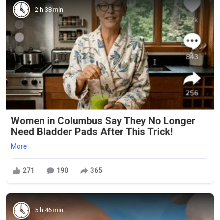
2 h 38 min
Women in Columbus Say They No Longer
Need Bladder Pads After This Trick!
More
271
190
365
5 h 46 min