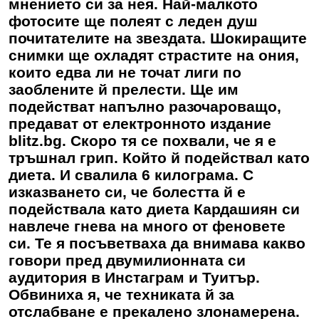
мнението си за нея. Най-малкото
фотосите ще полеят с леден душ
почитателите на звездата. Шокиращите
снимки ще охладят страстите на ония,
които едва ли не точат лиги по
заоблените й прелести. Ще им
подействат напълно разочароващо,
предават от електронното издание
blitz.bg. Скоро тя се похвали, че я е
тръшнал грип. Който й подействал като
диета. И свалила 6 килограма. С
изказването си, че болестта й е
подействала като диета Кардашиян си
навлече гнева на много от феновете
си. Те я посъветваха да внимава какво
говори пред двумилионната си
аудитория в Инстаграм и Туитър.
Обвиниха я, че техниката й за
отслабване е прекалено злонамерена.