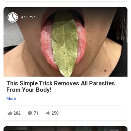
8 h 1 min
This Simple Trick Removes All Parasites
From Your Body!
More
282
71
250