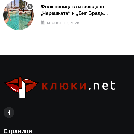
Фолк певицата и звезда от
„Черешката“ и „Биг Брадъ...
AUGUST 10, 2026
Страници