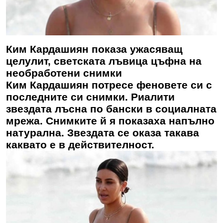
Ким Кардашиян показа ужасяващ
целулит, светската лъвица цъфна на
необработени снимки
Ким Кардашиян потресе феновете си с
последните си снимки. Риалити
звездата лъсна по бански в социалната
мрежа. Снимките й я показаха напълно
натурална. Звездата се оказа такава
каквато е в действителност.