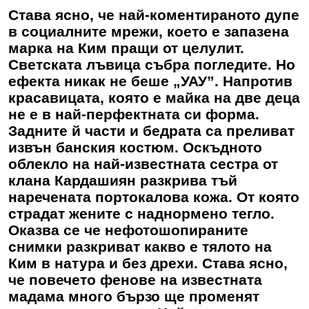
Става ясно, че най-коментираното дупе
в социалните мрежи, което е запазена
марка на Ким пращи от целулит.
Светската лъвица събра погледите. Но
ефекта никак не беше „УАУ”. Напротив
красавицата, която е майка на две деца
не е в най-перфектната си форма.
Задните й части и бедрата са преливат
извън банския костюм. Оскъдното
облекло на най-известната сестра от
клана Кардашиян разкрива тъй
наречената портокалова кожа. От която
страдат жените с наднормено тегло.
Оказва се че нефотошопираните
снимки разкриват какво е тялото на
Ким в натура и без дрехи. Става ясно,
че повечето фенове на известната
мадама много бързо ще променят