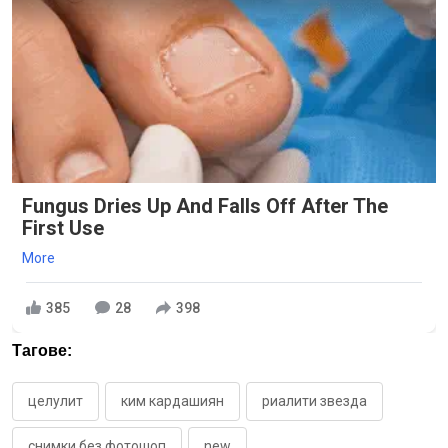
Fungus Dries Up And Falls Off After The
First Use
More
385
28
398
Тагове:
целулит
ким кардашиян
риалити звезда
снимки без фотошоп
new