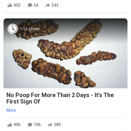
453
54
345
11 h 22 min
No Poop For More Than 2 Days - It's The
First Sign Of
More
406
106
385