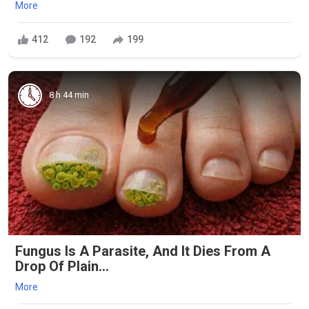
More
412
192
199
8 h 44 min
Fungus Is A Parasite, And It Dies From A
Drop Of Plain...
More