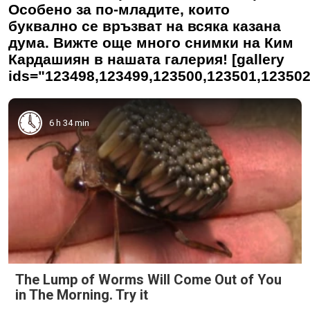
Особено за по-младите, които
буквално се връзват на всяка казана
дума. Вижте още много снимки на Ким
Кардашиян в нашата галерия! [gallery
ids="123498,123499,123500,123501,123502
6 h 34 min
The Lump of Worms Will Come Out of You
in The Morning. Try it