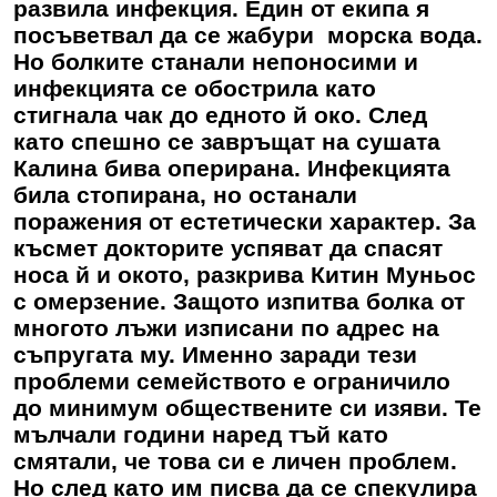
развила инфекция. Един от екипа я
посъветвал да се жабури морска вода.
Но болките станали непоносими и
инфекцията се обострила като
стигнала чак до едното й око. След
като спешно се завръщат на сушата
Калина бива оперирана. Инфекцията
била стопирана, но останали
поражения от естетически характер. За
късмет докторите успяват да спасят
носа й и окото, разкрива Китин Муньос
с омерзение. Защото изпитва болка от
многото лъжи изписани по адрес на
съпругата му. Именно заради тези
проблеми семейството е ограничило
до минимум обществените си изяви. Те
мълчали години наред тъй като
смятали, че това си е личен проблем.
Но след като им писва да се спекулира