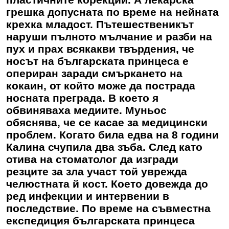
грешка допусната по време на нейната
крехка младост. Пътешественикът
наруши пълното мълчание и разби на
пух и прах всякакви твърдения, че
носът на българската принцеса е
опериран заради смъркането на
кокаин, от който може да пострада
носната преграда. В което я
обвиняваха медиите. Муньос
обяснява, че се касае за медицински
проблем. Когато била едва на 8 години
Калина счупила два зъба. След като
отива на стоматолог да изгради
резците за зла участ той уврежда
челюстната й кост. Което довежда до
ред инфекции и интервении в
последствие. По време на съвместна
експедиция българската принцеса