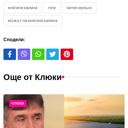
княгиня калина
new
китин муньос
мъжът на княгиня калина
Сподели:
Още от Клюки
КЛЮКИ