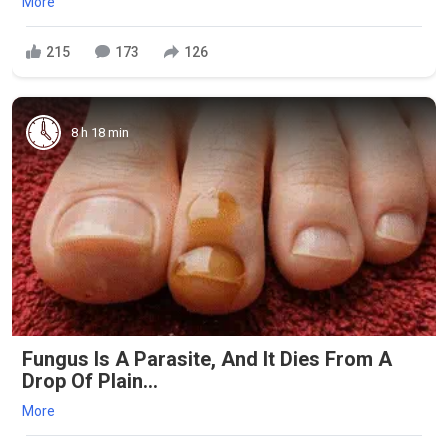
More
215
173
126
8 h 18 min
Fungus Is A Parasite, And It Dies From A
Drop Of Plain...
More