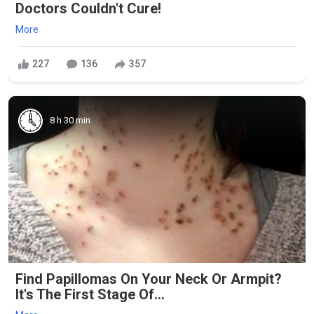
Doctors Couldn't Cure!
More
227
136
357
8 h 30 min
Find Papillomas On Your Neck Or Armpit?
It's The First Stage Of...