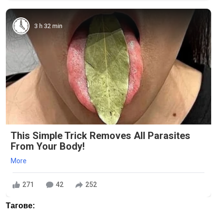
3 h 32 min
This Simple Trick Removes All Parasites
From Your Body!
More
271
42
252
Тагове: