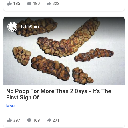
185
180
322
10 h 50 min
No Poop For More Than 2 Days - It's The
First Sign Of
More
397
168
271