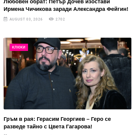
Любовен обрат: Петър Дочев изостави
Ирмена Чичикова заради Александра Фейгин!
AUGUST 03, 2026
2702
КЛЮКИ
Гръм в рая: Герасим Георгиев – Геро се
разведе тайно с Цвета Гагарова!