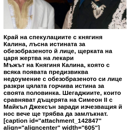
Край на спекулациите с княгиня
Калина, лъсна истината за
обезобразеното й лице, щерката на
царя жертва на лекари
Мъжът на Княгиня Калина, която с
всяка появата предизвиква
недоумение с обезобразеното си лице
разкри цялата горчива истина за
своята половинка. Шегаджиите, които
сравняват дъщерята на Симеон II с
Майкъл Джексън заради изчезващия й
нос вече ще трябва да замлъкнат.
[caption id="attachment_142847"
align="aligncenter" width="605"]