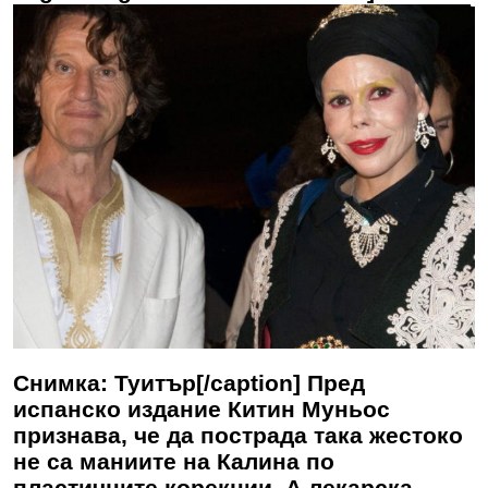
Снимка: Туитър[/caption] Пред
испанско издание Китин Муньос
признава, че да пострада така жестоко
не са маниите на Калина по
пластичните корекции. А лекарска