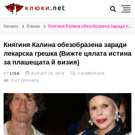
Начало
Клюки
Княгиня Калина обезобразена заради лекарска грешка (Вижте цялата истина за плашещата й визия)
Княгиня Калина обезобразена заради
лекарска грешка (Вижте цялата истина
за плашещата й визия)
ОТ
LISA
AUGUST 26, 2018
0 КОМЕНТАРА
7147 ПРОЧИТА