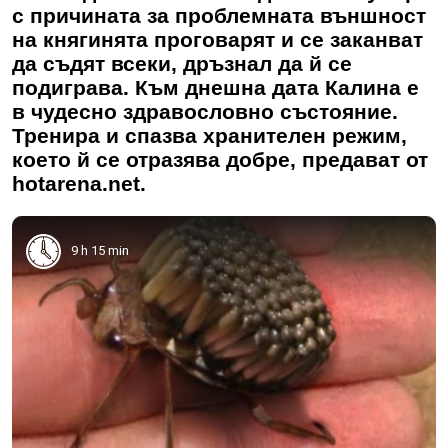
с причината за проблемната външност
на княгинята проговарят и се заканват
да съдят всеки, дръзнал да й се
подиграва. Към днешна дата Калина е
в чудесно здравословно състояние.
Тренира и спазва хранителен режим,
което й се отразява добре, предават от
hotarena.net.
9 h 15 min