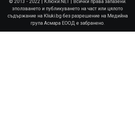
© 2013 - 2022 | Клюки.NET | Всички права запазени.
зползването и публикуването на част или цялото
съдържание на Kliuki.bg без разрешение на Медийна
група Асмара ЕООД е забранено.