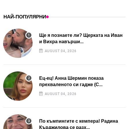
НАЙ-ПОПУЛЯРНИ
Ще я познаете ли? Щерката на Иван
и Вихра навърши...
AUGUST 04, 2026
Ец-ец! Анна Шермин показа
прехваленото си гадже (С...
AUGUST 04, 2026
По къмпингите с кемпера! Радина
Кърджилова се разх...