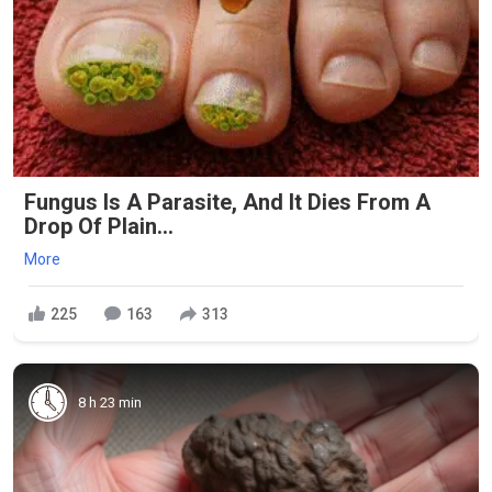
Fungus Is A Parasite, And It Dies From A
Drop Of Plain...
More
225
163
313
8 h 23 min