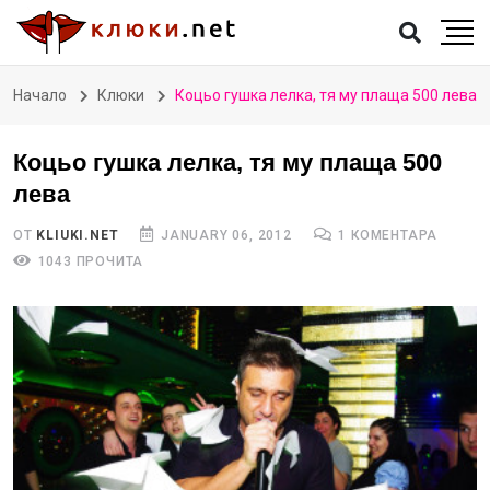
Начало
Клюки
Коцьо гушка лелка, тя му плаща 500 лева
Коцьо гушка лелка, тя му плаща 500
лева
ОТ
KLIUKI.NET
JANUARY 06, 2012
1 КОМЕНТАРА
1043 ПРОЧИТА