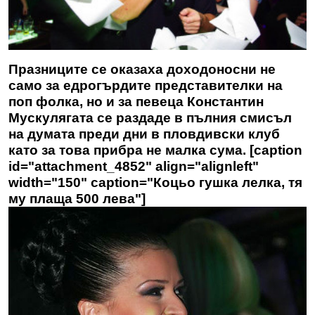
Празниците се оказаха доходоносни не
само за едрогърдите представителки на
поп фолка, но и за певеца Константин
Мускулягата се раздаде в пълния смисъл
на думата преди дни в пловдивски клуб
като за това прибра не малка сума. [caption
id="attachment_4852" align="alignleft"
width="150" caption="Коцьо гушка лелка, тя
му плаща 500 лева"]