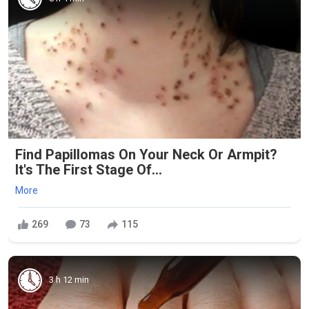
Find Papillomas On Your Neck Or Armpit?
It's The First Stage Of...
More
269
73
115
3 h 12 min