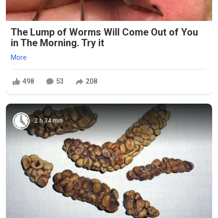
The Lump of Worms Will Come Out of You
in The Morning. Try it
More
498
53
208
2 h 34 min