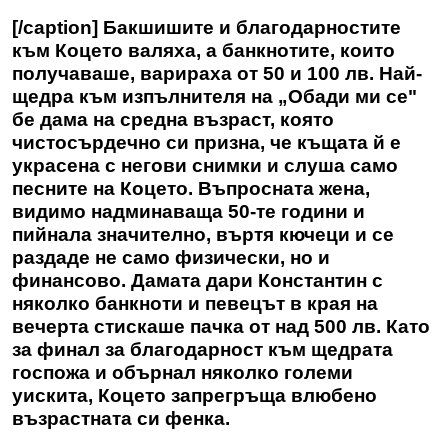
[/caption] Бакшишите и благодарностите
към
Коцето
валяха, а банкнотите, които
получаваше, варираха от 50 и 100 лв. Най-
щедра към изпълнителя на „Обади ми се"
бе дама на средна възраст, която
чистосърдечно си призна, че къщата й е
украсена с негови снимки и слуша само
песните на Коцето. Въпросната жена,
видимо надминаваща 50-те години и
пийнала значително, въртя кючеци и се
раздаде не само физически, но и
финансово. Дамата дари Константин с
няколко банкноти и певецът в края на
вечерта стискаше пачка от над 500 лв. Като
за финал за благодарност към щедрата
госпожа и обърнал няколко големи
уискита, Коцето запрегръща влюбено
възрастната си фенка.