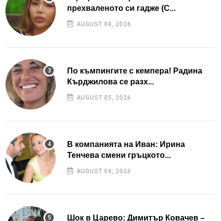
прехваленото си гадже (С...
AUGUST 04, 2026
По къмпингите с кемпера! Радина
Кърджилова се разх...
AUGUST 05, 2026
В компанията на Иван: Ирина
Тенчева смени гръцкото...
AUGUST 04, 2026
Шок в Царево: Димитър Ковачев –