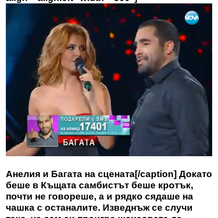
Анелия и Багата на сцената[/caption] Докато
беше в Къщата самбистът беше кротък,
почти не говореше, а и рядко сядаше на
чашка с останалите. Изведнъж се случи