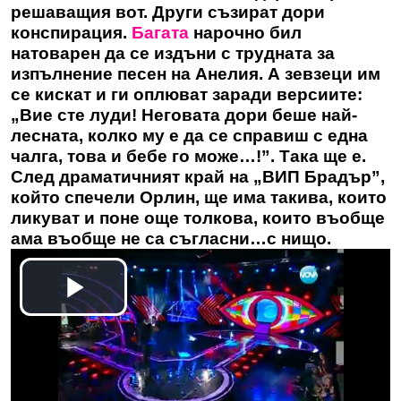
решаващия вот. Други съзират дори
конспирация.
Багата
нарочно бил
натоварен да се издъни с трудната за
изпълнение песен на Анелия. А зевзеци им
се кискат и ги оплюват заради версиите:
„Вие сте луди! Неговата дори беше най-
лесната, колко му е да се справиш с една
чалга, това и бебе го може…!”. Така ще е.
След драматичният край на „ВИП Брадър”,
който спечели Орлин, ще има такива, които
ликуват и поне още толкова, които въобще
ама въобще не са съгласни…с нищо.