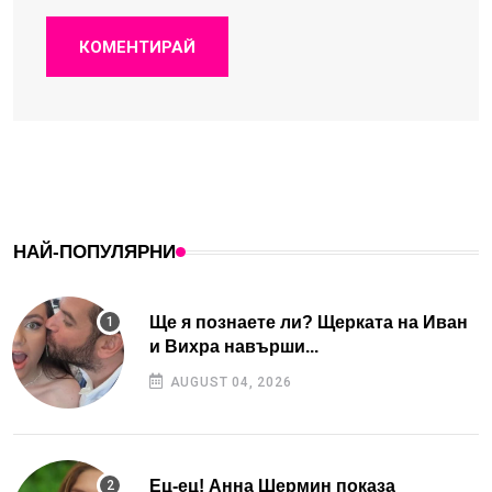
КОМЕНТИРАЙ
НАЙ-ПОПУЛЯРНИ
Ще я познаете ли? Щерката на Иван
и Вихра навърши...
AUGUST 04, 2026
Ец-ец! Анна Шермин показа