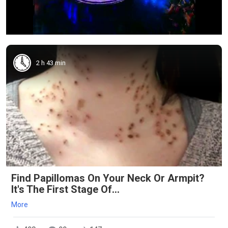
2 h 43 min
Find Papillomas On Your Neck Or Armpit?
It's The First Stage Of...
More