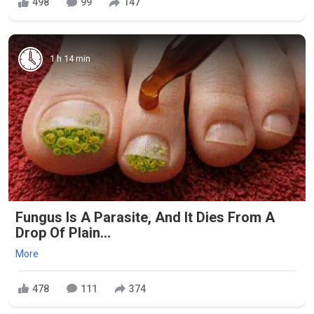
498
99
147
1 h 14 min
Fungus Is A Parasite, And It Dies From A
Drop Of Plain...
More
478
111
374