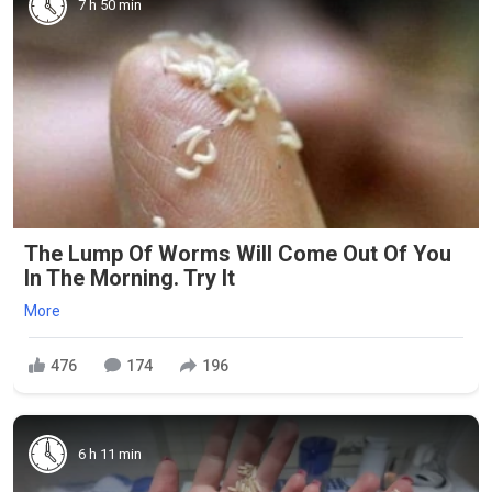
7 h 50 min
The Lump Of Worms Will Come Out Of You
In The Morning. Try It
More
476
174
196
6 h 11 min