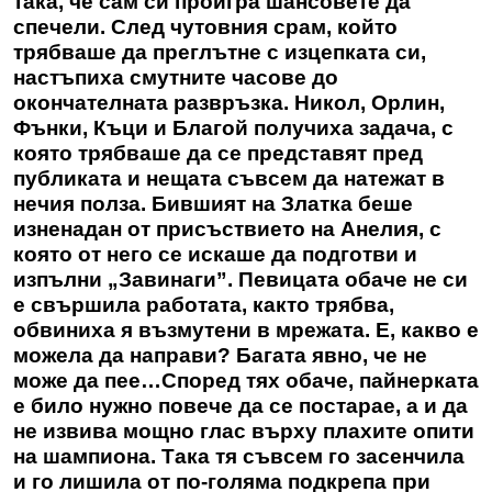
така, че сам си проигра шансовете да
спечели. След чутовния срам, който
трябваше да преглътне с изцепката си,
настъпиха смутните часове до
окончателната развръзка. Никол, Орлин,
Фънки, Къци и Благой получиха задача, с
която трябваше да се представят пред
публиката и нещата съвсем да натежат в
нечия полза. Бившият на Златка беше
изненадан от присъствието на Анелия, с
която от него се искаше да подготви и
изпълни „Завинаги”. Певицата обаче не си
е свършила работата, както трябва,
обвиниха я възмутени в мрежата. Е, какво е
можела да направи? Багата явно, че не
може да пее…Според тях обаче, пайнерката
е било нужно повече да се постарае, а и да
не извива мощно глас върху плахите опити
на шампиона. Така тя съвсем го засенчила
и го лишила от по-голяма подкрепа при