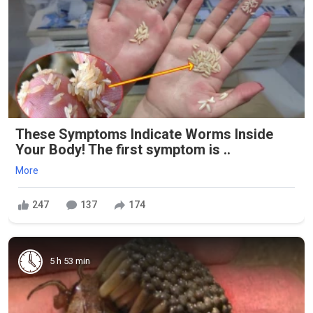
These Symptoms Indicate Worms Inside
Your Body! The first symptom is ..
More
247
137
174
5 h 53 min