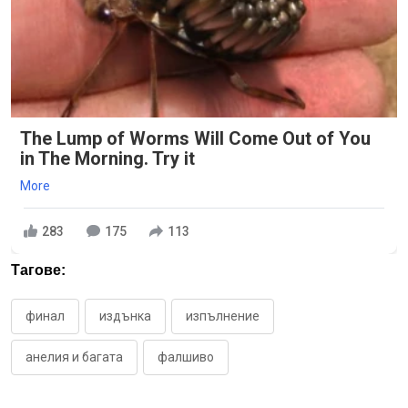
The Lump of Worms Will Come Out of You
in The Morning. Try it
More
283
175
113
Тагове:
финал
издънка
изпълнение
анелия и багата
фалшиво