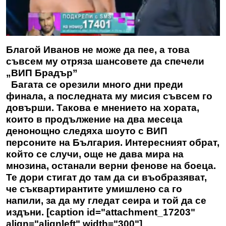
Благой Иванов не може да пее, а това
съвсем му отряза шансовете да спечели
„ВИП Брадър”
Багата се орезили много дни преди
финала, а последната му мисия съвсем го
довърши. Такова е мнението на хората,
които в продължение на два месеца
денонощно следяха шоуто с ВИП
персоните на България. Интересният обрат,
който се случи, още не дава мира на
мнозина, останали верни фенове на боеца.
Те дори стигат до там да си въобразяват,
че съквартирантите умишлено са го
напили, за да му гледат сеира и той да се
издъни. [caption id="attachment_17203"
align="alignleft" width="300"]