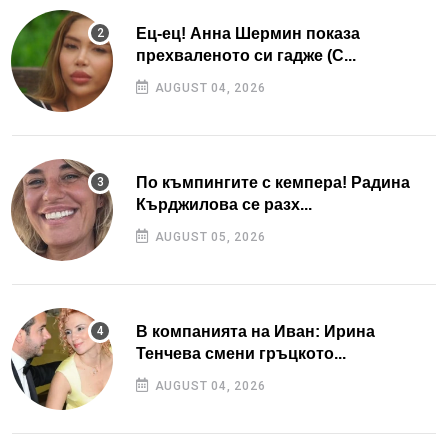
Ец-ец! Анна Шермин показа
прехваленото си гадже (С...
AUGUST 04, 2026
По къмпингите с кемпера! Радина
Кърджилова се разх...
AUGUST 05, 2026
В компанията на Иван: Ирина
Тенчева смени гръцкото...
AUGUST 04, 2026