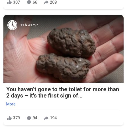
307
66
208
11 h 40 min
You haven’t gone to the toilet for more than
2 days – it's the first sign of...
More
379
94
194