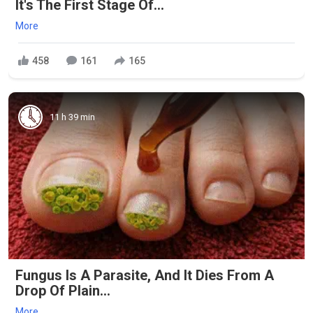
It's The First Stage Of...
More
458
161
165
11 h 39 min
Fungus Is A Parasite, And It Dies From A
Drop Of Plain...
More