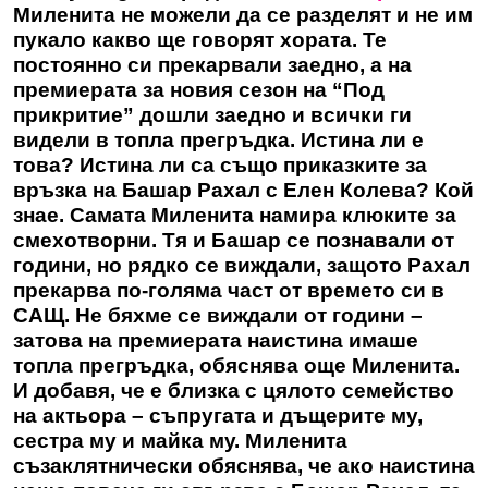
Миленита не можели да се разделят и не им
пукало какво ще говорят хората. Те
постоянно си прекарвали заедно, а на
премиерата за новия сезон на “Под
прикритие” дошли заедно и всички ги
видели в топла прегръдка. Истина ли е
това? Истина ли са също приказките за
връзка на Башар Рахал с Елен Колева? Кой
знае. Самата Миленита намира клюките за
смехотворни. Тя и Башар се познавали от
години, но рядко се виждали, защото Рахал
прекарва по-голяма част от времето си в
САЩ. Не бяхме се виждали от години –
затова на премиерата наистина имаше
топла прегръдка, обяснява още Миленита.
И добавя, че е близка с цялото семейство
на актьора – съпругата и дъщерите му,
сестра му и майка му. Миленита
съзаклятнически обяснява, че ако наистина