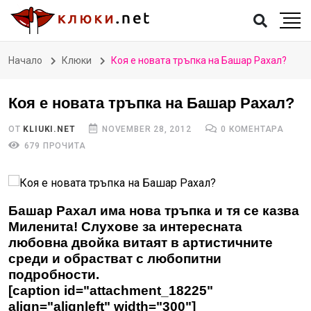
Начало
Клюки
Коя е новата тръпка на Башар Рахал?
Коя е новата тръпка на Башар Рахал?
ОТ
KLIUKI.NET
NOVEMBER 28, 2012
0 КОМЕНТАРА
679 ПРОЧИТА
Башар Рахал има нова тръпка и тя се казва
Миленита! Слухове за интересната
любовна двойка витаят в артистичните
среди и обрастват с любопитни
подробности.
[caption id="attachment_18225"
align="alignleft" width="300"]