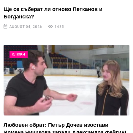
Ще се съберат ли отново Петканов и
Богданска?
AUGUST 04, 2026
1435
КЛЮКИ
Любовен обрат: Петър Дочев изостави
Ирмена Чичикова заради Александра Фейгин!