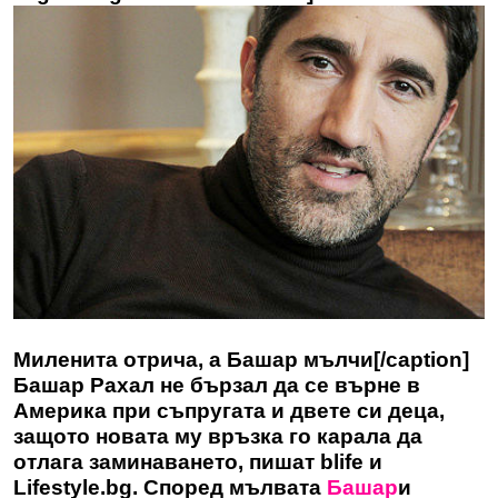
Миленита отрича, а Башар мълчи[/caption]
Башар Рахал не бързал да се върне в
Америка при съпругата и двете си деца,
защото новата му връзка го карала да
отлага заминаването, пишат blife и
Lifestyle.bg. Според мълвата
Башар
и