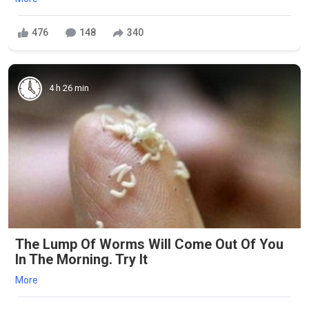
476
148
340
4 h 26 min
The Lump Of Worms Will Come Out Of You
In The Morning. Try It
More