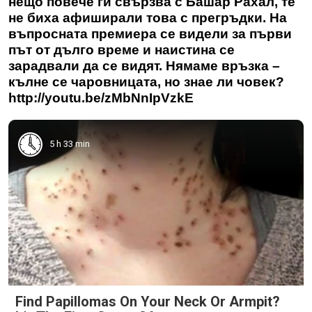
нещо повече ги свързва с Башар Рахал, те
не биха афиширали това с прегръдки. На
въпросната премиера се видели за първи
път от дълго време и наистина се
зарадвали да се видят. Нямаме връзка –
кълне се чаровницата, но знае ли човек?
http://youtu.be/zMbNnIpVzkE
5 h 33 min
Find Papillomas On Your Neck Or Armpit?