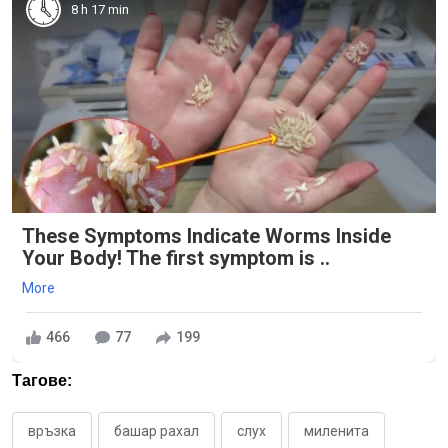
8 h 17 min
These Symptoms Indicate Worms Inside
Your Body! The first symptom is ..
More
466
77
199
Тагове:
връзка
башар рахал
слух
миленита