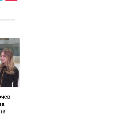
очев
ва
н!