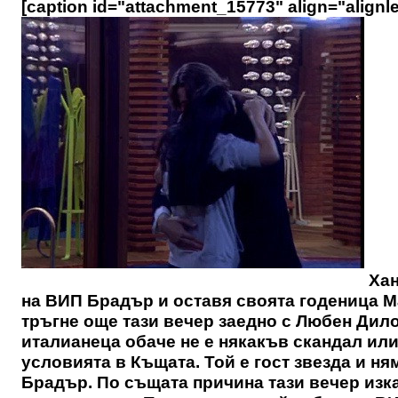
[caption id="attachment_15773" align="alignle
Хан
на ВИП Брадър и оставя своята годеница М
тръгне още тази вечер заедно с Любен Дилов
италианеца обаче не е някакъв скандал или
условията в Къщата. Той е гост звезда и н
Брадър. По същата причина тази вечер изк