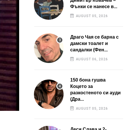
Димитър Ковачев –
Фънки се нанесе в...
AUGUST 05, 2026
Драго Чая се барна с
дамски тоалет и
сандалки (Фен...
AUGUST 06, 2026
150 бона гушва
Коцето за
разкостеното си ауди
(Дра...
AUGUST 05, 2026
Деси Слава и 2-