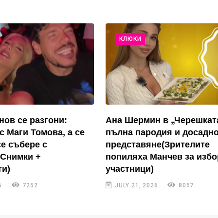
КЛЮКИ
нов се разгони:
Ана Шермин в „Черешкат
с Маги Томова, а се
пълна пародия и досадн
се събере с
представяне(Зрителите
(Снимки +
попиляха Манчев за избо
и)
участници)
6
7252
JULY 21, 2026
8057