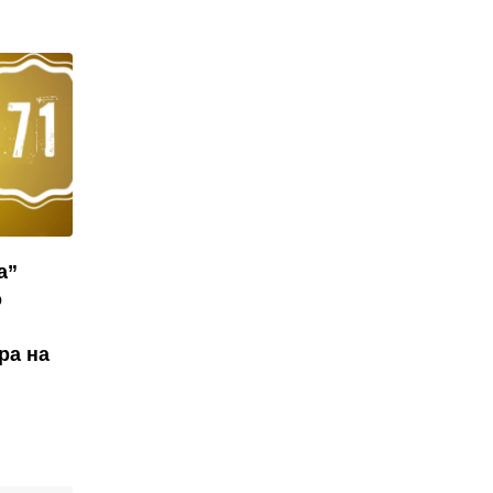
а”
о
ра на