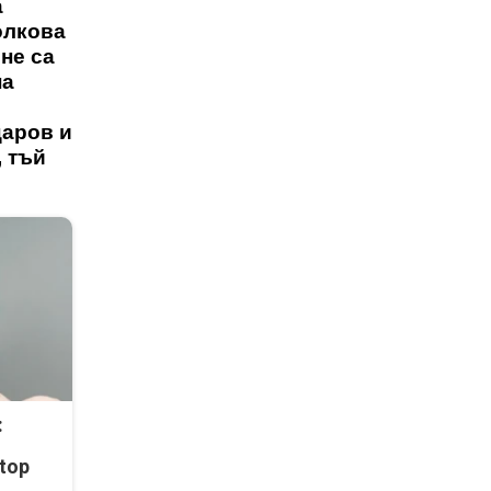
а
олкова
не са
на
царов и
, тъй
:
top