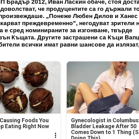
ИП Брадър 2012, Иван Ласкин обаче, стоя дост
едоволстват, че продуцентите са го държали т
 произвеждаше. „Понеже Любен Дилов и Ханес 
изкарват преждевременно”, негодуват зрители 
а е сред номинираните за изгонване, твърде
звън Къщата. Другите застрашени са Къци Вап
бители всички имат равни шансове да излязат
-Causing Foods You
Gynecologist in Columbus
p Eating Right Now
Bladder Leakage After 50
Comes Down to 1 Thing (S
Doing This)