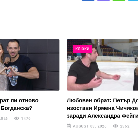
КЛЮКИ
рат ли отново
Любовен обрат: Петър Д
 Богданска?
изостави Ирмена Чичико
заради Александра Фейги
2026
1470
AUGUST 03, 2026
2562