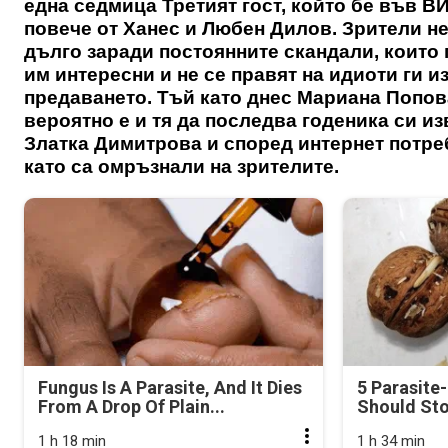
една седмица Третият гост, който бе във В
повече от Ханес и Любен Дилов. Зрители н
дълго заради постоянните скандали, които
им интересни и не се правят на идиоти ги 
предаването. Тъй като днес Мариана Попов
вероятно е и тя да последва годеника си и
Златка Димитрова и според интернет потре
като са омръзнали на зрителите.
Fungus Is A Parasite, And It Dies
5 Parasite
From A Drop Of Plain...
Should Sto
1 h 18 min
1 h 34 min