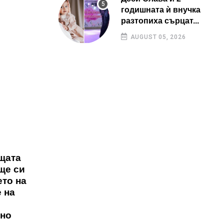
годишната ѝ внучка
разтопиха сърцат...
AUGUST 05, 2026
щата
ще си
ето на
 на
П
чно