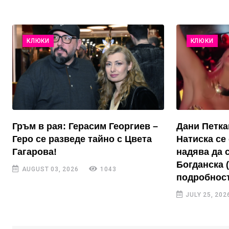
КЛЮКИ
КЛЮКИ
Гръм в рая: Герасим Георгиев –
Дани Петка
Геро се разведе тайно с Цвета
Натиска се 
Гагарова!
надява да 
Богданска 
AUGUST 03, 2026
1043
подробност
JULY 25, 202