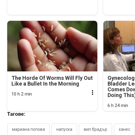
The Horde Of Worms Will Fly Out
Gynecologi
Like a Bullet In the Morning
Bladder Le
Comes Dow
10 h 2 min
Doing This
6 h 24 min
Тагове:
мариана попова
напуска
вип брадър
ханес