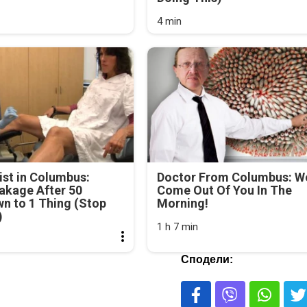
4 min
st in Columbus:
Doctor From Columbus: 
akage After 50
Come Out Of You In The
n to 1 Thing (Stop
Morning!
)
1 h 7 min
Сподели: