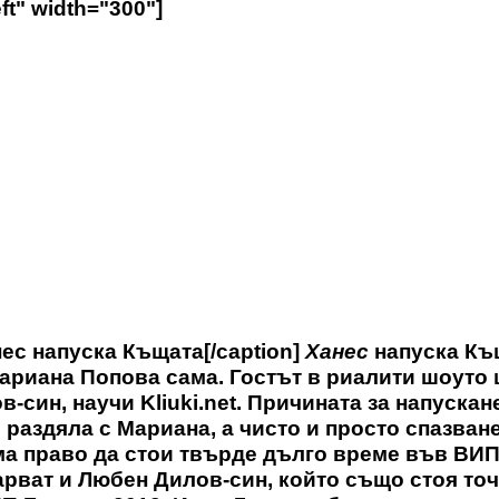
ft" width="300"]
ес напуска Къщата[/caption]
Ханес
напуска Къ
ариана Попова сама. Гостът в риалити шоуто 
-син, научи Kliuki.net. Причината за напускан
 раздяла с Мариана, а чисто и просто спазване
яма право да стои твърде дълго време във ВИ
арват и Любен Дилов-син, който също стоя то