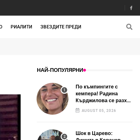
О
РИАЛИТИ
ЗВЕЗДИТЕ ПРЕДИ
НАЙ-ПОПУЛЯРНИ
По къмпингите с
кемпера! Радина
Кърджилова се разх...
AUGUST 05, 2026
Шок в Царево: