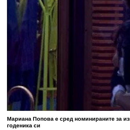
Мариана Попова е сред номинираните за изг
годеника си