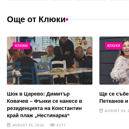
Още от Клюки
КЛЮКИ
КЛЮКИ
Шок в Царево: Димитър
Ще се събе
Ковачев – Фънки се нанесе в
Петканов и
резиденцията на Константин
AUGUST 04, 
край плаж „Нестинарка“
AUGUST 05, 2026
4277