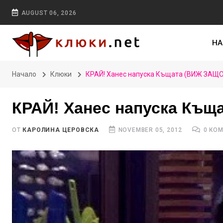
AUGUST 06, 2026
НА
Начало
Клюки
КРАЙ! Ханес напуска Къщата (ВИЖ ЗАЩО
КРАЙ! Ханес напуска Къщ
ОТ
КАРОЛИНА ЦЕРОВСКА
NOVEMBER 05, 2012
0 КО