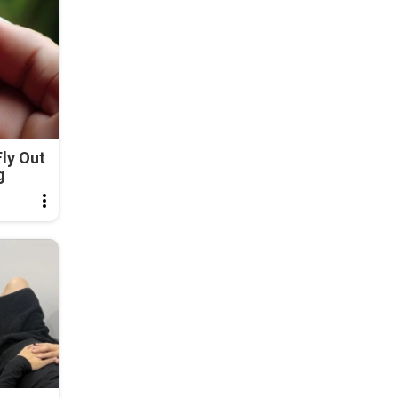
ly Out
g