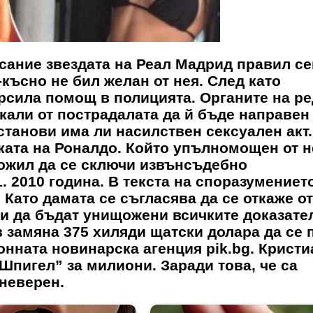
сание звездата на Реал Мадрид правил се
-късно не бил желан от нея. След като
рсила помощ в полицията. Органите на ре
скали от пострадалата да й бъде направен
станови има ли насилствен сексуален акт.
ката на Роналдо. Който упълномощен от н
ложил да се сключи извънсъдебно
1. 2010 година. В текста на споразумениет
. Като дамата се съгласява да се откаже от
 и да бъдат унищожени всичките доказате
 замяна 375 хиляди щатски долара да се 
онната новинарска агенция pik.bg. Крист
Шпигел” за милиони. Заради това, че са
е неверен.