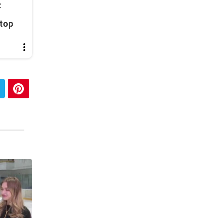
:
top