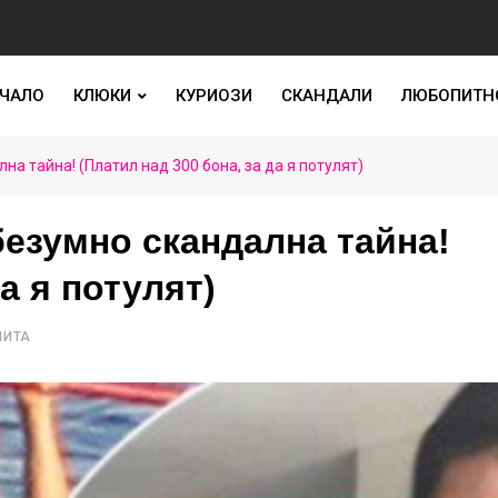
ЧАЛО
КЛЮКИ
КУРИОЗИ
СКАНДАЛИ
ЛЮБОПИТН
а тайна! (Платил над 300 бона, за да я потулят)
езумно скандална тайна!
а я потулят)
ЧИТА