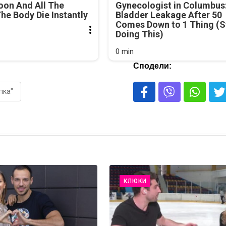
oon And All The
Gynecologist in Columbus
he Body Die Instantly
Bladder Leakage After 50
Comes Down to 1 Thing (S
Doing This)
0 min
Сподели:
пка"
КЛЮКИ