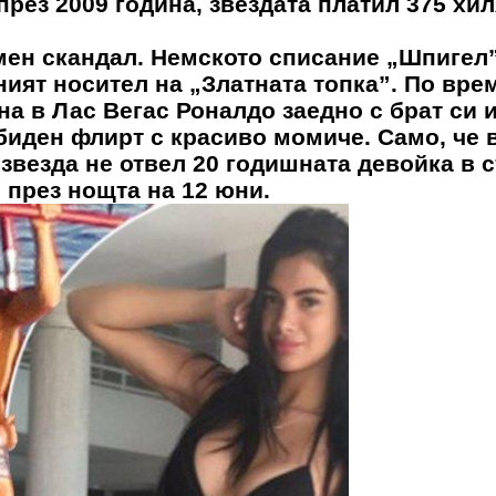
рез 2009 година, звездата платил 375 хи
мен скандал. Немското списание „Шпигел
ният носител на „Златната топка”. По вре
на в Лас Вегас Роналдо заедно с брат си 
биден флирт с красиво момиче. Само, че 
везда не отвел 20 годишната девойка в с
l през нощта на 12 юни.