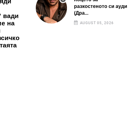
ляди
разкостеното си ауди
(Дра...
” вади
ме на
AUGUST 05, 2026
и
всичко
таята