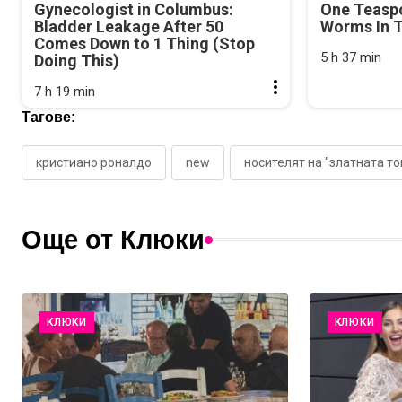
Gynecologist in Columbus:
One Teasp
Bladder Leakage After 50
Worms In T
Comes Down to 1 Thing (Stop
5 h 37 min
Doing This)
7 h 19 min
Тагове:
кристиано роналдо
new
носителят на "златната то
Още от Клюки
КЛЮКИ
КЛЮКИ