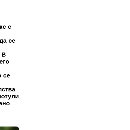
кс с
да се
 В
его
о се
лства
потули
иано