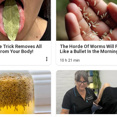
e Trick Removes All
The Horde Of Worms Will F
From Your Body!
Like a Bullet In the Mornin
10 h 21 min