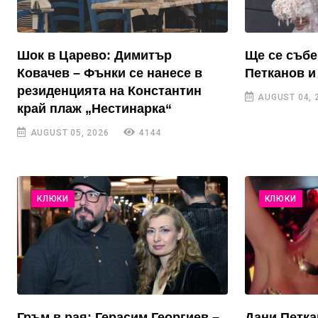
Шок в Царево: Димитър
Ще се събе
Ковачев – Фънки се нанесе в
Петканов и
резиденцията на Константин
AUGUST 04, 
край плаж „Нестинарка“
AUGUST 05, 2026
4144
КЛЮКИ
КЛЮКИ
Гръм в рая: Герасим Георгиев –
Дани Петка