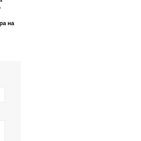
о
ра на