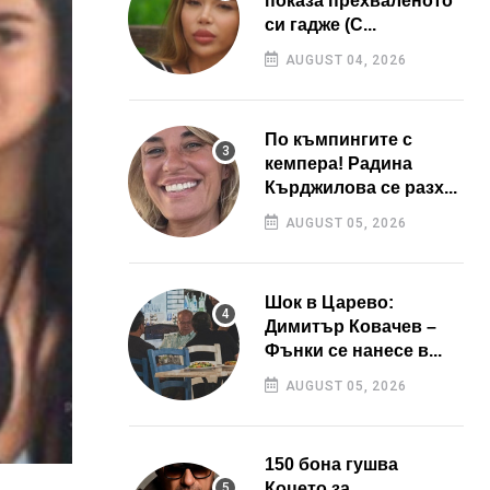
показа прехваленото
си гадже (С...
AUGUST 04, 2026
По къмпингите с
кемпера! Радина
Кърджилова се разх...
AUGUST 05, 2026
Шок в Царево:
Димитър Ковачев –
Фънки се нанесе в...
AUGUST 05, 2026
150 бона гушва
Коцето за