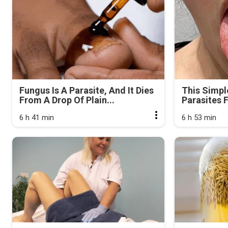
Fungus Is A Parasite, And It Dies
This Simpl
From A Drop Of Plain...
Parasites 
6 h 41 min
6 h 53 min