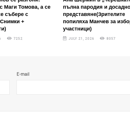
с Маги Томова, а се
пълна пародия и досадн
се събере с
представяне(Зрителите
(Снимки +
попиляха Манчев за избо
и)
участници)
6
7252
JULY 21, 2026
8057
E-mail