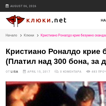
AUGUST 06, 2026
НА
Начало
Клюки
Кристиано Роналдо крие безумно скандалн
Кристиано Роналдо крие б
(Платил над 300 бона, за д
ОТ
LISA
APRIL 15, 2017
0 КОМЕНТАРА
483 ПРО