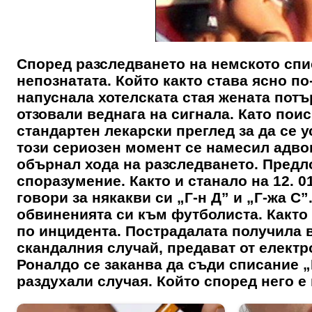
Според разследването на немското спи
непознатата. Който както става ясно по
напуснала хотелската стая жената потъ
отзовали веднага на сигнала. Като пои
стандартен лекарски преглед за да се у
този сериозен момент се намесил адво
обърнал хода на разследването. Пред
споразумение. Както и станало на 12. 0
говори за някакви си „Г-н Д” и „Г-жа С”
обвиненията си към футболиста. Както
по инцидента. Пострадалата получила в
скандалния случай, предават от електр
Роналдо се заканва да съди списание „
раздухали случая. Който според него 