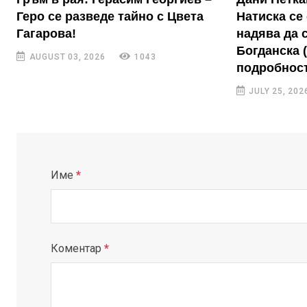
Геро се разведе тайно с Цвета
Натиска се 
Гагарова!
надява да 
Богданска 
AUGUST 03, 2026
1043
подробност
JULY 25, 202
Име
*
Коментар
*