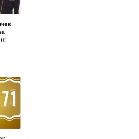
очев
ва
н!
а”