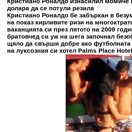
Кристиано Роналдо изнасилил момиче п
долара да се потули резила
Кристиано Роналдо бе забъркан в безу
на показ кирливите ризи на многоктрат
ваканцията си през лятото на 2009 годи
братовчед си уж на шега започнал безо
щяло да свърши добре ако футболната з
на луксозния си хотел Palms Place Hote