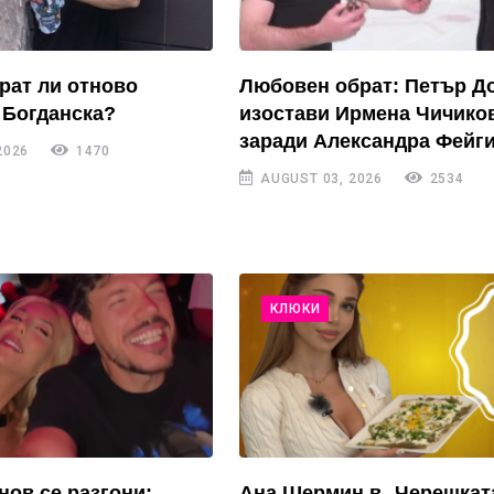
рат ли отново
Любовен обрат: Петър Д
 Богданска?
изостави Ирмена Чичико
заради Александра Фейги
2026
1470
AUGUST 03, 2026
2534
КЛЮКИ
нов се разгони:
Ана Шермин в „Черешкат