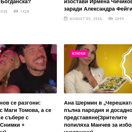
 Богданска?
изостави Ирмена Чичико
заради Александра Фейги
2026
1428
AUGUST 03, 2026
2499
КЛЮКИ
нов се разгони:
Ана Шермин в „Черешкат
с Маги Томова, а се
пълна пародия и досадн
се събере с
представяне(Зрителите
(Снимки +
попиляха Манчев за избо