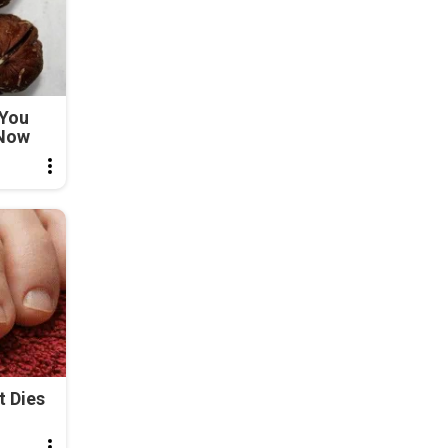
 You
 Now
t Dies