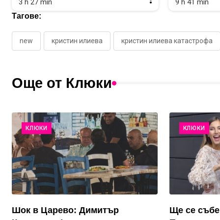
3 h 27 min
9 h 41 min
Тагове:
new
кристин илиева
кристин илиева катастрофа
Още от Клюки
КЛЮКИ
КЛЮКИ
Шок в Царево: Димитър
Ще се събе