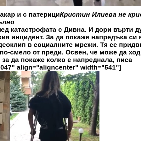
акар и с патерици
Кристин Илиева не крие
ълно
ед катастрофата с Дивна. И дори върти д
кия инцидент. За да покаже напредъка си 
деоклип в социалните мрежи. Тя се придв
по-смело от преди. Освен, че може да ход
за да покаже колко е напреднала, писа
047" align="aligncenter" width="541"]