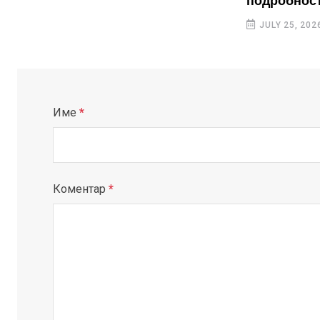
подробност
JULY 25, 202
Име
*
Коментар
*