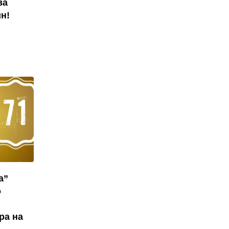
ва
н!
а”
о
ра на