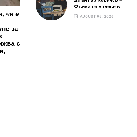
Фънки се нанесе в...
, че е
AUGUST 05, 2026
упе за
в
ижва с
и,