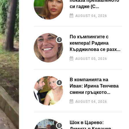
показа прехваленото
си гадже (С...
AUGUST 04, 2026
По къмпингите с
кемпера! Радина
Кърджилова се разх...
AUGUST 05, 2026
В компанията на
Иван: Ирина Тенчева
смени гръцкото...
AUGUST 04, 2026
Шок в Царево:
Димитър Ковачев –