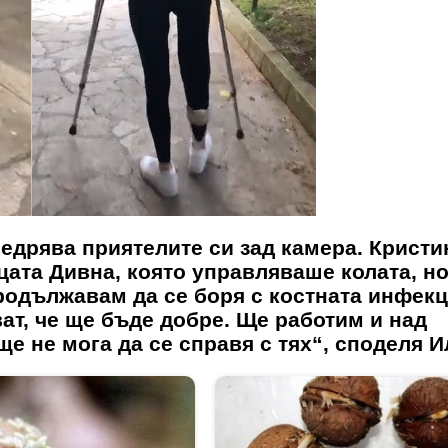
ведрява приятелите си зад камера. Кристи
цата Дивна, която управляваше колата, н
родължавам да се боря с костната инфекц
ат, че ще бъде добре. Ще работим и над
ще не мога да се справя с тях“, споделя И