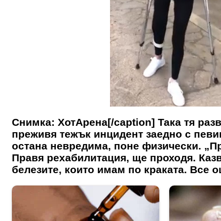
Снимка: ХотАрена[/caption] Така тя раз
преживя тежък инцидент заедно с певи
остана невредима, поне физически. „П
Правя рехабилитация, ще проходя. Казв
белезите, които имам по краката. Все о