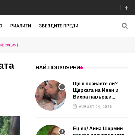
О
РИАЛИТИ
ЗВЕЗДИТЕ ПРЕДИ
инфекция)
ата
НАЙ-ПОПУЛЯРНИ
Ще я познаете ли?
Щерката на Иван и
Вихра навърши...
AUGUST 04, 2026
Ец-ец! Анна Шермин