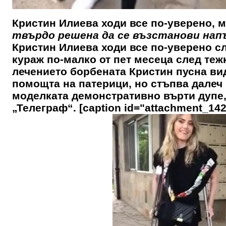
Кристин Илиева ходи все по-уверено, м
твърдо решена да се възстанови нап
Кристин Илиева ходи все по-уверено сл
кураж по-малко от пет месеца след теж
лечението борбената Кристин пусна ви
помощта на патерици, но стъпва далеч 
моделката демонстративно върти дупе, 
„Телеграф“. [caption id="attachment_142