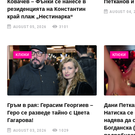
Ковачев – Фънки се нанесе в
Петканов и
резиденцията на Константин
AUGUST 04, 
край плаж „Нестинарка“
AUGUST 05, 2026
3101
КЛЮКИ
КЛЮКИ
Гръм в рая: Герасим Георгиев –
Дани Петка
Геро се разведе тайно с Цвета
Натиска се 
Гагарова!
надява да 
Богданска 
AUGUST 03, 2026
1029