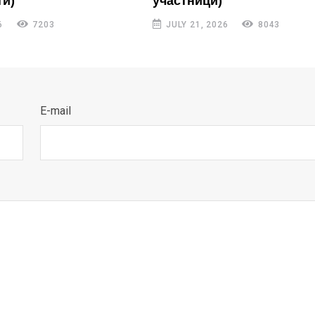
и)
участници)
6
7203
JULY 21, 2026
8043
E-mail