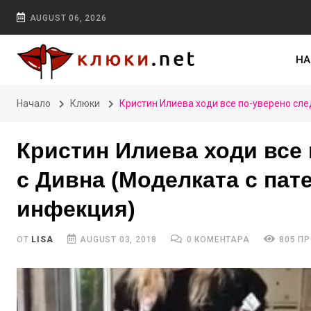
AUGUST 06, 2026
НА
Начало
Клюки
Кристин Илиева ходи все по-уверено сле
Кристин Илиева ходи все
с Дивна (Моделката с пате
инфекция)
ОТ
LISA
AUGUST 03, 2018
0 КОМЕНТАРА
805 П