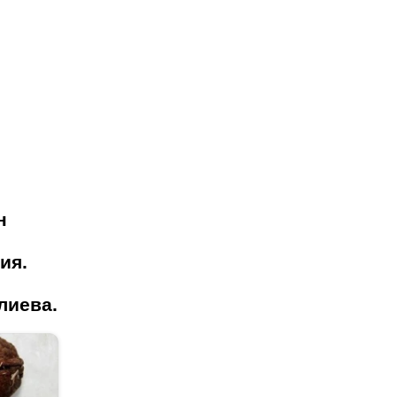
н
о
ия.
лиева.