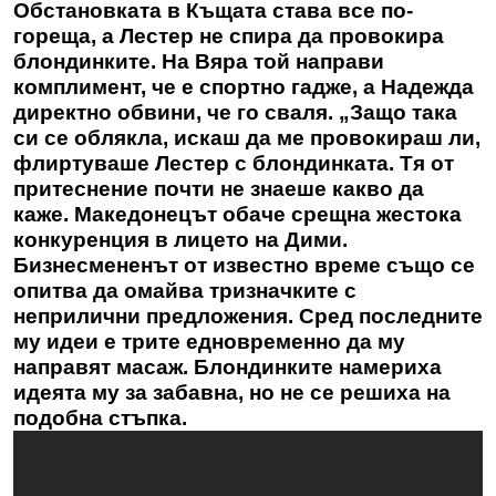
Обстановката в Къщата става все по-
гореща, а Лестер не спира да провокира
блондинките. На Вяра той направи
комплимент, че е спортно гадже, а Надежда
директно обвини, че го сваля. „Защо така
си се облякла, искаш да ме провокираш ли,
флиртуваше Лестер с блондинката. Тя от
притеснение почти не знаеше какво да
каже. Македонецът обаче срещна жестока
конкуренция в лицето на Дими.
Бизнесмененът от известно време също се
опитва да омайва тризначките с
неприлични предложения. Сред последните
му идеи е трите едновременно да му
направят масаж. Блондинките намериха
идеята му за забавна, но не се решиха на
подобна стъпка.