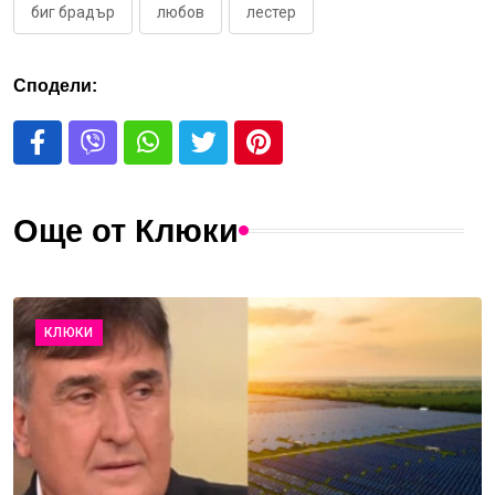
биг брадър
любов
лестер
Сподели:
Още от Клюки
КЛЮКИ