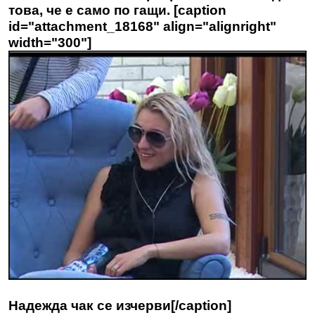
това, че е само по гащи. [caption
id="attachment_18168" align="alignright"
width="300"]
Надежда чак се изчерви[/caption]