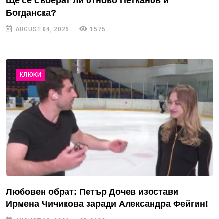
Ще се съберат ли отново Петканов и
Богданска?
AUGUST 04, 2026
1575
КЛЮКИ
Любовен обрат: Петър Дочев изостави
Ирмена Чичикова заради Александра Фейгин!