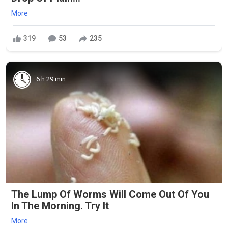
More
319
53
235
6 h 29 min
The Lump Of Worms Will Come Out Of You
In The Morning. Try It
More