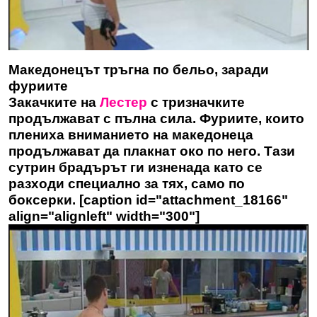
Македонецът тръгна по бельо, заради
фуриите
Закачките на
Лестер
с тризначките
продължават с пълна сила. Фуриите, които
плениха вниманието на македонеца
продължават да плакнат око по него. Тази
сутрин брадърът ги изненада като се
разходи специално за тях, само по
боксерки. [caption id="attachment_18166"
align="alignleft" width="300"]