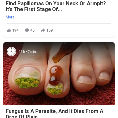
Find Papillomas On Your Neck Or Armpit?
It's The First Stage Of...
More
194
45
159
11 h 47 min
Fungus Is A Parasite, And It Dies From A
Drop Of Plain...