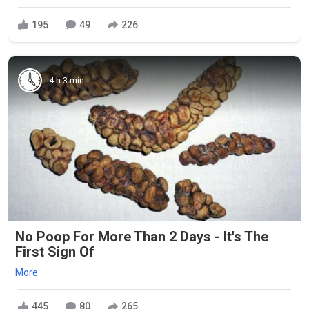
195
49
226
4 h 3 min
No Poop For More Than 2 Days - It's The
First Sign Of
More
445
80
265