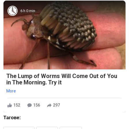
6 h 0 min
The Lump of Worms Will Come Out of You
in The Morning. Try it
More
152
156
297
Тагове: