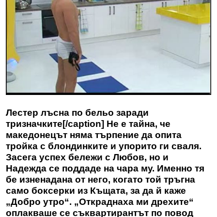
Лестер лъсна по бельо заради
тризначките[/caption] Не е тайна, че
македонецът няма търпение да опита
тройка с блондинките и упорито ги сваля.
Засега успех бележи с Любов, но и
Надежда се поддаде на чара му. Именно тя
бе изненадана от него, когато той тръгна
само боксерки из Къщата, за да й каже
„Добро утро“. „Откраднаха ми дрехите“
оплакваше се съквартирантът по повод