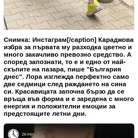
Снимка: Инстаграм[/caption] Караджова
избра за първата му разходка цветно и
много закачливо превозно средство. А
според запознати, то е и едно от най-
скъпите на пазара, пише "България
днес". Лора изглежда перфектно само
две седмици след раждането на сина
си. Красавицата започна бързо да се
връща във форма и е заредена с много
енергия и положителни емоции за
предстоящите летни дни.
26 min