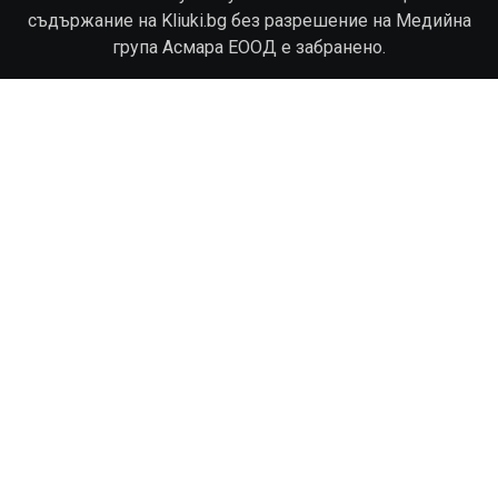
съдържание на Kliuki.bg без разрешение на Медийна
група Асмара ЕООД е забранено.