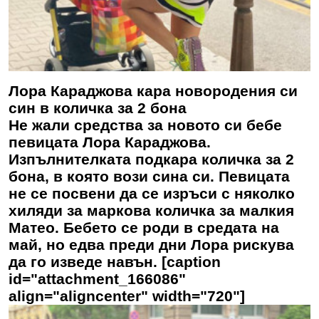
Лора Караджова кара новородения си
син в количка за 2 бона
Не жали средства за новото си бебе
певицата Лора Караджова.
Изпълнителката подкара количка за 2
бона, в която вози сина си. Певицата
не се посвени да се изръси с няколко
хиляди за маркова количка за малкия
Матео. Бебето се роди в средата на
май, но едва преди дни Лора рискува
да го изведе навън. [caption
id="attachment_166086"
align="aligncenter" width="720"]