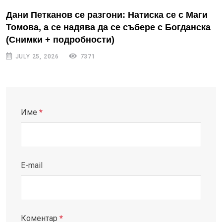
Дани Петканов се разгони: Натиска се с Маги
Томова, а се надява да се събере с Богданска
(Снимки + подробности)
JULY 25, 2026
7371
Име
*
E-mail
Коментар
*