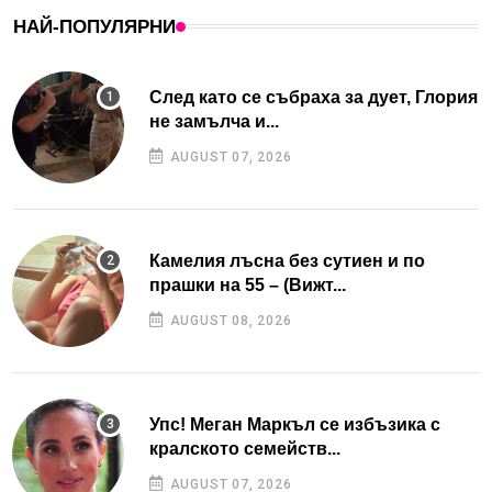
НАЙ-ПОПУЛЯРНИ
След като се събраха за дует, Глория
не замълча и...
AUGUST 07, 2026
Камелия лъсна без сутиен и по
прашки на 55 – (Вижт...
AUGUST 08, 2026
Упс! Меган Маркъл се избъзика с
кралското семейств...
AUGUST 07, 2026