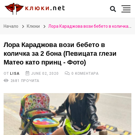
Начало
Клюки
Лора Караджова вози бебето в количка за 2 бона (Певицата глези Матео като принц - Фото)
Лора Караджова вози бебето в
количка за 2 бона (Певицата глези
Матео като принц - Фото)
ОТ
LISA
JUNE 02, 2020
0 КОМЕНТАРА
2681 ПРОЧИТА