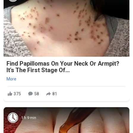
Find Papillomas On Your Neck Or Armpit?
It's The First Stage Of...
More
375
58
81
1 h 9 min