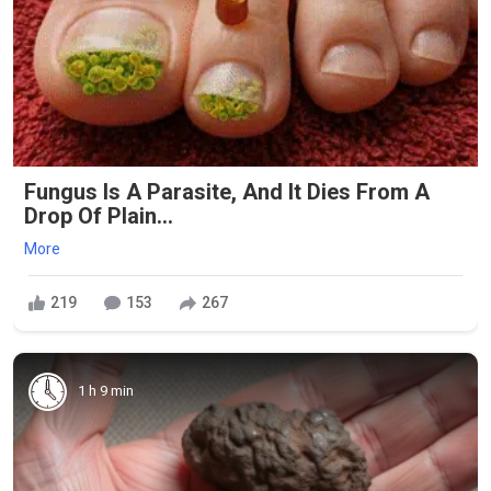
Fungus Is A Parasite, And It Dies From A
Drop Of Plain...
More
219
153
267
1 h 9 min