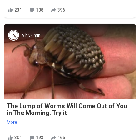
231
108
396
9 h 34 min
The Lump of Worms Will Come Out of You
in The Morning. Try it
More
301
193
165