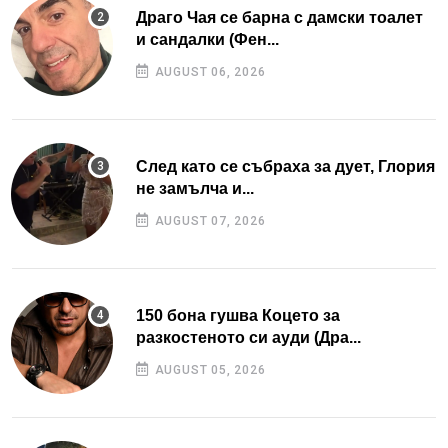
Драго Чая се барна с дамски тоалет
и сандалки (Фен...
AUGUST 06, 2026
След като се събраха за дует, Глория
не замълча и...
AUGUST 07, 2026
150 бона гушва Коцето за
разкостеното си ауди (Дра...
AUGUST 05, 2026