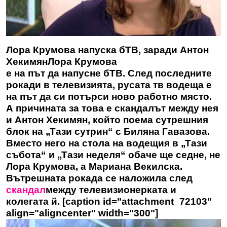
Лора Крумова напуска бТВ, заради Антон
Хекимян
Лора Крумова
е на път да напусне бТВ. След последните
рокади в телевизията, русата тв водеща е
на път да си потърси ново работно място.
А причината за това е скандалът между нея
и Антон Хекимян, който поема сутрешния
блок на „Тази сутрин“ с Биляна Гавазова.
Вместо него на стола на водещия в „Тази
събота“ и „Тази неделя“ обаче ще седне, не
Лора Крумова
, а Мариана Векилска.
Вътрешната рокада се наложила след
скандал
между телевизионерката и
колегата й. [caption id="attachment_72103"
align="aligncenter" width="300"]