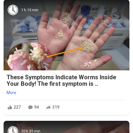
1 h 15 min
These Symptoms Indicate Worms Inside
Your Body! The first symptom is ..
More
227
94
319
10 h 35 min