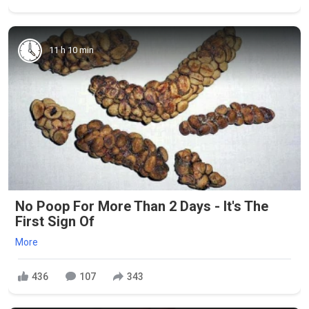
11 h 10 min
No Poop For More Than 2 Days - It's The
First Sign Of
More
436
107
343