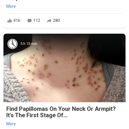
More
416
112
280
5 h 15 min
Find Papillomas On Your Neck Or Armpit?
It's The First Stage Of...
More