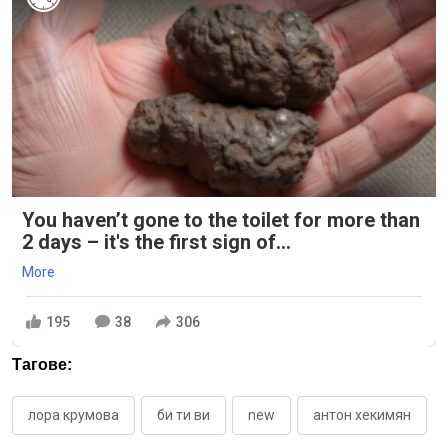
You haven’t gone to the toilet for more than
2 days – it's the first sign of...
More
195
38
306
Тагове:
лора крумова
би ти ви
new
антон хекимян