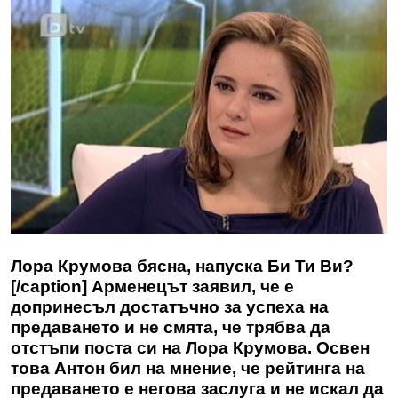
Лора Крумова бясна, напуска Би Ти Ви?
[/caption] Арменецът заявил, че е
допринесъл достатъчно за успеха на
предаването и не смята, че трябва да
отстъпи поста си на
Лора Крумова
. Освен
това Антон бил на мнение, че рейтинга на
предаването е негова заслуга и не искал да