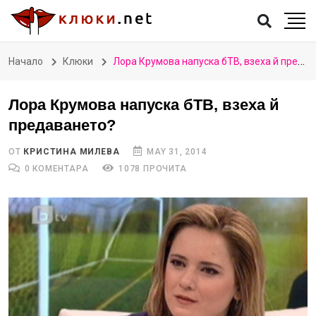
Начало
Клюки
Лора Крумова напуска бТВ, взеха й предаването?
Лора Крумова напуска бТВ, взеха й
предаването?
ОТ
КРИСТИНА МИЛЕВА
MAY 31, 2014
0 КОМЕНТАРА
1078 ПРОЧИТА