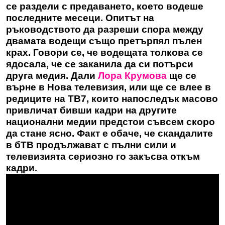
се раздели с предаването, което водеше
последните месеци. Опитът на
ръководството да разреши спора между
двамата водещи също претърпял пълен
крах. Говори се, че водещата толкова се
ядосала, че се заканила да си потърси
друга медия. Дали
Лора Крумова
ще се
върне в Нова телевизия, или ще се влее в
редиците на ТВ7, които напоследък масово
привличат бивши кадри на другите
национални медии предстои съвсем скоро
да стане ясно. Факт е обаче, че скандалите
в бТВ продължават с пълни сили и
телевизията сериозно го закъсва откъм
кадри.