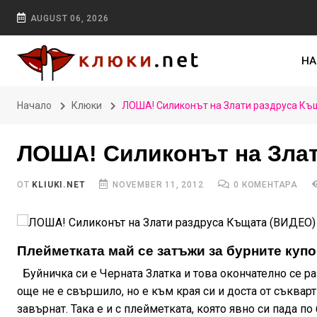
AUGUST 06, 2026
НА
Начало
Клюки
ЛОША! Силиконът на Злати раздруса Къ
ЛОША! Силиконът на Злат
ОТ
KLIUKI.NET
NOVEMBER 11, 2012
0 КОМЕНТАРА
Плейметката май се затъжи за бурните купо
Буйничка си е Черната Златка и това окончателно се р
още не е свършило, но е към края си и доста от съквар
завърнат. Така е и с плейметката, която явно си пада по б