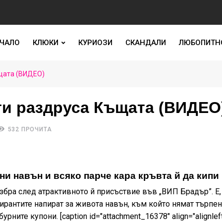
ЧАЛО
КЛЮКИ
КУРИОЗИ
СКАНДАЛИ
ЛЮБОПИТН
щата (ВИДЕО)
и раздруса Къщата (ВИДЕО
532 ПРОЧИТА
ни навън и всяко парче кара кръвта й да кипи
азбра след атрактивното й присъствие във „ВИП Брадър”. Е
тирантите напират за живота навън, към който нямат търпен
урните купони. [caption id="attachment_16378" align="alignlef