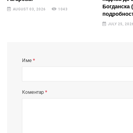
Богданска 
AUGUST 03, 2026
1043
подробност
JULY 25, 202
Име
*
Коментар
*