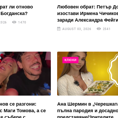
рат ли отново
Любовен обрат: Петър Д
 Богданска?
изостави Ирмена Чичико
заради Александра Фейги
2026
1470
AUGUST 03, 2026
2541
КЛЮКИ
нов се разгони:
Ана Шермин в „Черешкат
с Маги Томова, а се
пълна пародия и досадн
се събере с
представяне(Зрителите