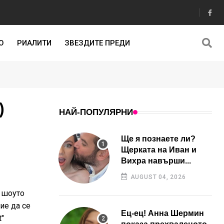
О
РИАЛИТИ
ЗВЕЗДИТЕ ПРЕДИ
)
НАЙ-ПОПУЛЯРНИ
Ще я познаете ли?
Щерката на Иван и
Вихра навърши...
AUGUST 04, 2026
, шоуто
ие да се
Ец-ец! Анна Шермин
t"