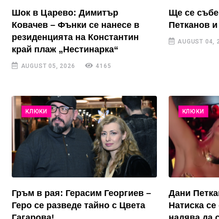
Шок в Царево: Димитър
Ще се събе
Ковачев – Фънки се нанесе в
Петканов и
резиденцията на Константин
AUGUST 04, 
край плаж „Нестинарка“
AUGUST 05, 2026
4165
КЛЮКИ
КЛЮКИ
Гръм в рая: Герасим Георгиев –
Дани Петка
Геро се разведе тайно с Цвета
Натиска се 
Гагарова!
надява да 