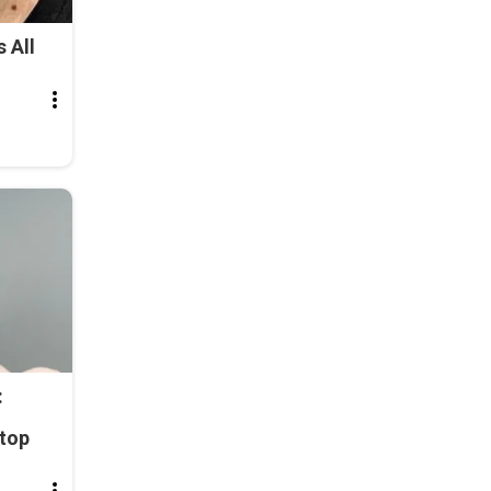
 All
:
top