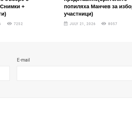
(Снимки +
попиляха Манчев за избо
и)
участници)
6
7252
JULY 21, 2026
8057
E-mail