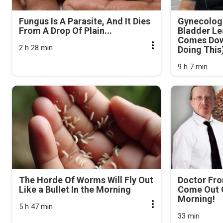
Fungus Is A Parasite, And It Dies
Gynecologi
From A Drop Of Plain...
Bladder Le
Comes Dow
2 h 28 min
Doing This
9 h 7 min
The Horde Of Worms Will Fly Out
Doctor Fr
Like a Bullet In the Morning
Come Out O
Morning!
5 h 47 min
33 min