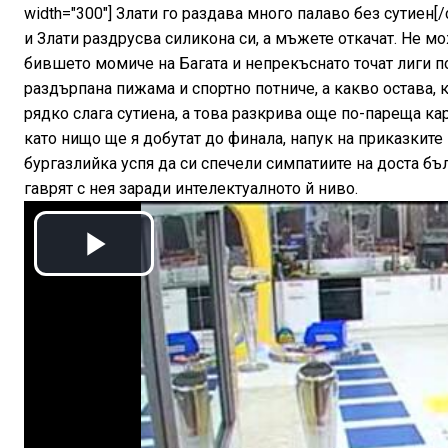
width="300"] Злати го раздава много палаво без сутиен[/
и Злати раздрусва силикона си, а мъжете откачат. Не мо
бившето момиче на Багата и непрекъснато точат лиги п
раздърпана пижама и спортно потниче, а какво остава, 
рядко слага сутиена, а това разкрива още по-пареща к
като нищо ще я добутат до финала, напук на приказките
бургазлийка успя да си спечели симпатиите на доста бъ
гаврят с нея заради интелектуалното й ниво.