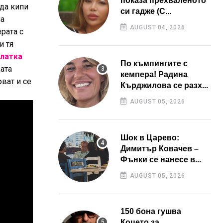
показа прехваленото
 да кипи
си гадже (С...
на
AUGUST 04, 2026
рата с
и тя
латка
По къмпингите с
дата
кемпера! Радина
ват и се
Кърджилова се разх...
AUGUST 05, 2026
Шок в Царево:
Димитър Ковачев –
Фънки се нанесе в...
AUGUST 05, 2026
150 бона гушва
Коцето за