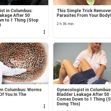
st in Columbus:
This Simple Trick Removes
akage After 50
Parasites From Your Body!
n to 1 Thing (Stop
2 h 36 min
)
om Columbus: Worms
Gynecologist in Columbus
f You In The
Bladder Leakage After 50
Comes Down to 1 Thing (S
Doing This)