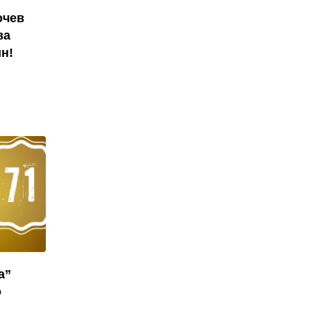
очев
ва
н!
а”
о