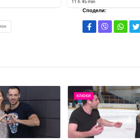
11 h 45 min
Сподели:
пон
КЛЮКИ