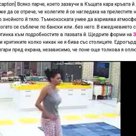
caption] Всяко парче, което зазвучи в Къщата кара кръвта й
же да се отрече, че колегите й се нагледаха на прелестите 
о знойното й тяло. Тъмнокоската умее да взривява атмосфе
когато се съблече по бански или…без него. В ежедневието с
артинка към подробностите в пазвата й. Щедрите форми на
З
 и критиките колко никак не я бива със столиците. Едрогър
лгари пред екрана, независимо, че поне още толкова я оплю