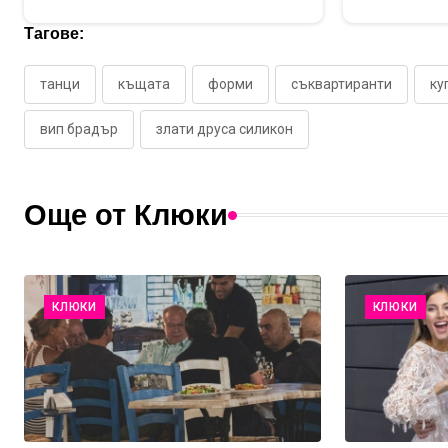
Тагове:
танци
къщата
форми
съквартиранти
ку
вип брадър
злати друса силикон
Още от Клюки
КЛЮКИ
КЛЮКИ