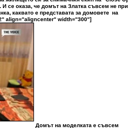
 И се оказа, че домът на Златка съвсем не пр
нка, каквато e представата за домовете на
" align="aligncenter" width="300"]
Домът на моделката е съвсем