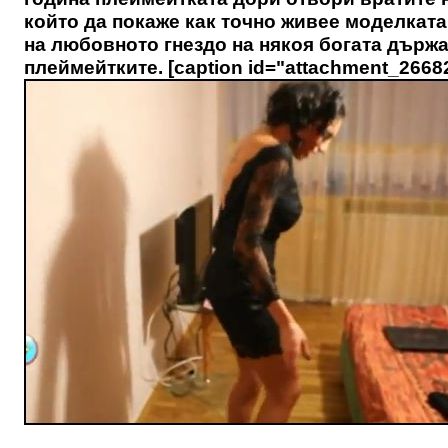
който да покаже как точно живее моделката.
на любовното гнездо на някоя богата държа
плеймейтките. [caption id="attachment_26682