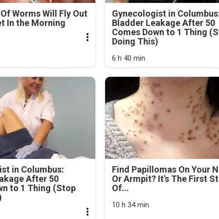
Of Worms Will Fly Out
Gynecologist in Columbus
et In the Morning
Bladder Leakage After 50
Comes Down to 1 Thing (S
Doing This)
6 h 40 min
st in Columbus:
Find Papillomas On Your 
akage After 50
Or Armpit? It's The First S
n to 1 Thing (Stop
Of...
)
10 h 34 min