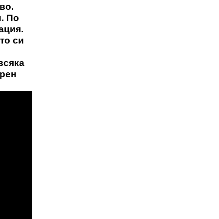
во.
. По
ация.
ето си
всяка
орен