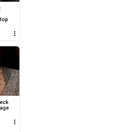
:
top
Neck
tage