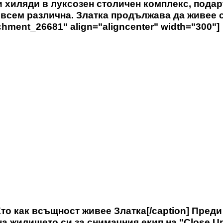
и хиляди в луксозен столичен комплекс, подар
съвсем различна. Златка продължава да живее 
chment_26681" align="aligncenter" width="300"]
то как всъщност живее Златка[/caption] Преди
а жилището си за снимачния екип на "Close Up