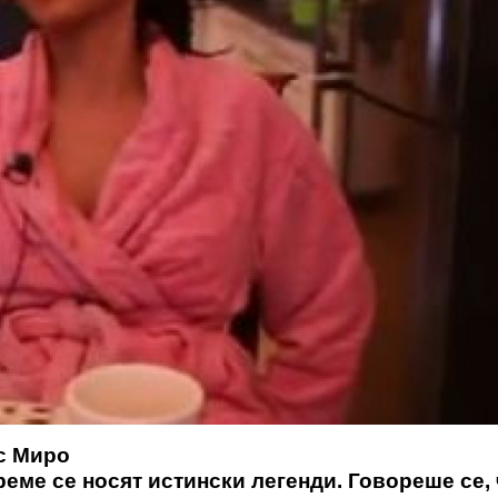
с Миро
еме се носят истински легенди. Говореше се, 