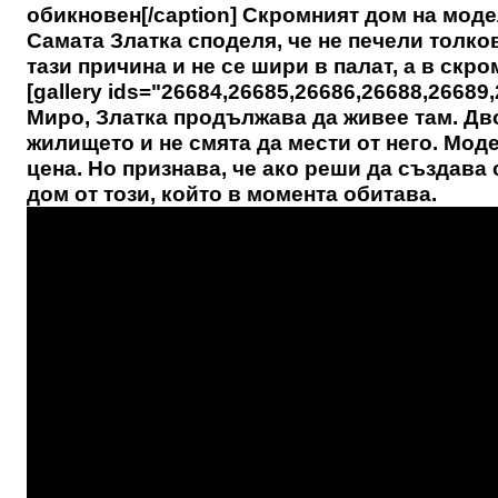
обикновен[/caption] Скромният дом на моде
Самата Златка споделя, че не печели толко
тази причина и не се шири в палат, а в ск
[gallery ids="26684,26685,26686,26688,26689
Миро, Златка продължава да живее там. Дво
жилището и не смята да мести от него. Моде
цена. Но признава, че ако реши да създава 
дом от този, който в момента обитава.