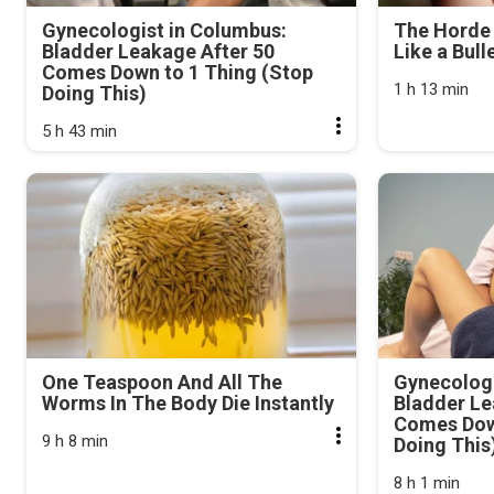
Gynecologist in Columbus:
The Horde 
Bladder Leakage After 50
Like a Bull
Comes Down to 1 Thing (Stop
1 h 13 min
Doing This)
5 h 43 min
One Teaspoon And All The
Gynecologi
Worms In The Body Die Instantly
Bladder Le
Comes Dow
9 h 8 min
Doing This
8 h 1 min