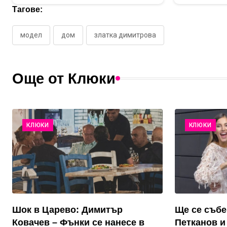
Тагове:
модел
дом
златка димитрова
Още от Клюки
КЛЮКИ
КЛЮКИ
Шок в Царево: Димитър
Ще се събе
Ковачев – Фънки се нанесе в
Петканов и