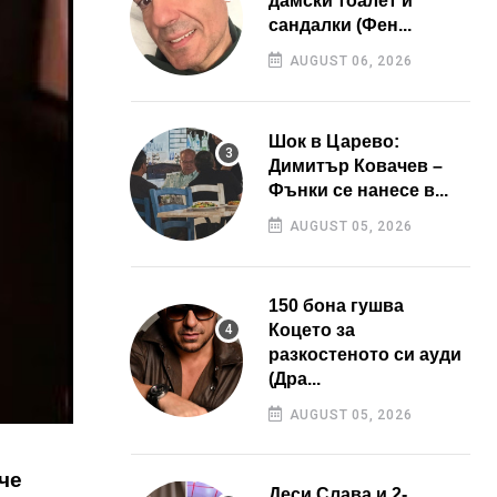
дамски тоалет и
сандалки (Фен...
AUGUST 06, 2026
Шок в Царево:
Димитър Ковачев –
Фънки се нанесе в...
AUGUST 05, 2026
150 бона гушва
Коцето за
разкостеното си ауди
(Дра...
AUGUST 05, 2026
че
Деси Слава и 2-