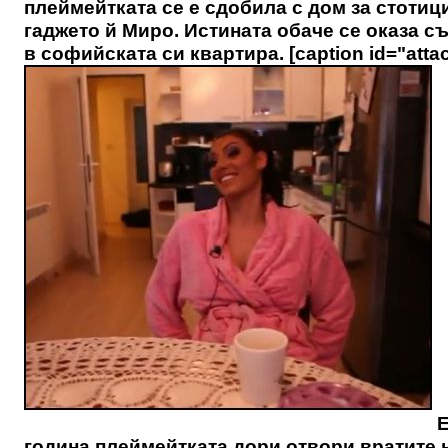
плеймейтката се е сдобила с дом за стотиц
гаджето й Миро. Истината обаче се оказа 
в софийската си квартира. [caption id="atta
Е
година плеймейтката дори отвори вратите н