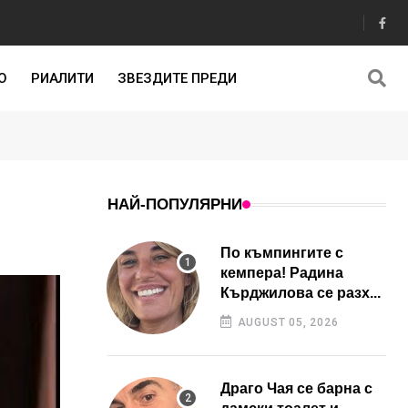
О
РИАЛИТИ
ЗВЕЗДИТЕ ПРЕДИ
НАЙ-ПОПУЛЯРНИ
По къмпингите с
кемпера! Радина
Кърджилова се разх...
AUGUST 05, 2026
Драго Чая се барна с