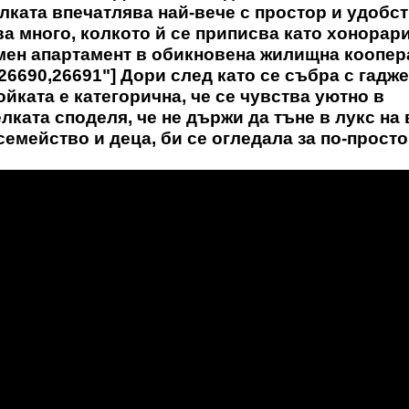
лката впечатлява най-вече с простор и удобст
ва много, колкото й се приписва като хонорари
ромен апартамент в обикновена жилищна коопер
,26690,26691"] Дори след като се събра с гадж
йката е категорична, че се чувства уютно в
лката споделя, че не държи да тъне в лукс на 
семейство и деца, би се огледала за по-прост