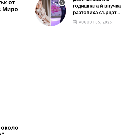
ък от
годишната ѝ внучка
с Миро
разтопиха сърцат...
AUGUST 05, 2026
 около
" ,