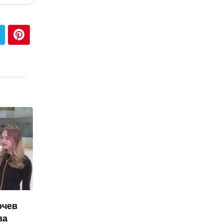
очев
ва