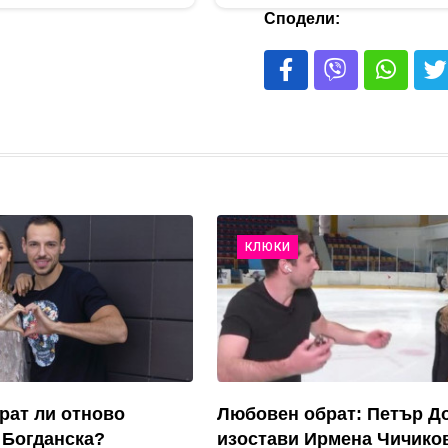
Сподели:
КЛЮКИ
рат ли отново
Любовен обрат: Петър Д
 Богданска?
изостави Ирмена Чичико