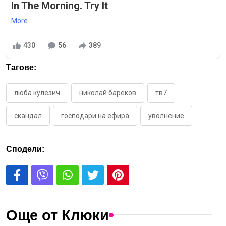
In The Morning. Try It
More
430
56
389
Тагове:
люба кулезич
николай бареков
тв7
скандал
господари на ефира
уволнение
Сподели:
Още от Клюки