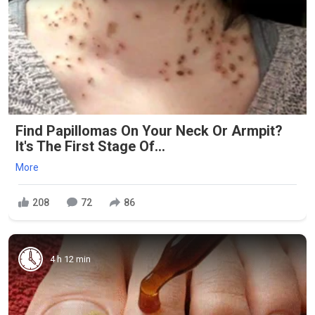
Find Papillomas On Your Neck Or Armpit?
It's The First Stage Of...
More
208
72
86
4 h 12 min