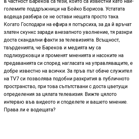
в частност Бареков са тези, които са известни като най-
големите поддръжници на Бойко Борисов. Устатата
водеща разбира се не остави нещата просто така.
Когато Господари на ефира я потърсиха, за да й връчат
златен скункс заради внезапното уволнение, тя разкри
доста скандални факти за телевизията. Всъщност,
твърденията, че Бареков и медията му са
подлизурковци и променят мненията и насоките на
предаванията си според нагласата на управляващите, е
добре известно на всички. За пръв път обаче служител
на TV7 си позволява подобни разкрития в публичното
пространство, при това съпътствани с доста цветущи
определения за цялата телевизия. Вижте цялото
интервю във видеото и споделете и вашето мнение.
Права ли е водещата?