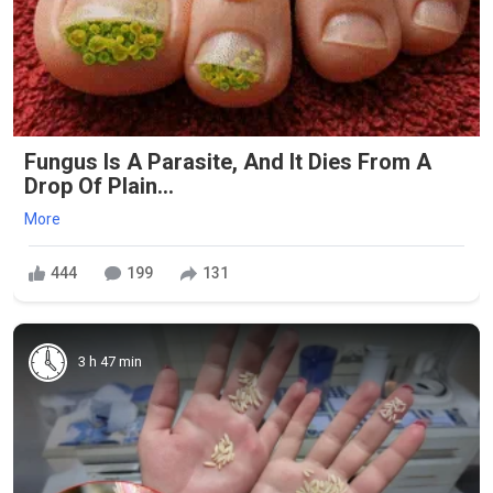
Fungus Is A Parasite, And It Dies From A
Drop Of Plain...
More
444
199
131
3 h 47 min