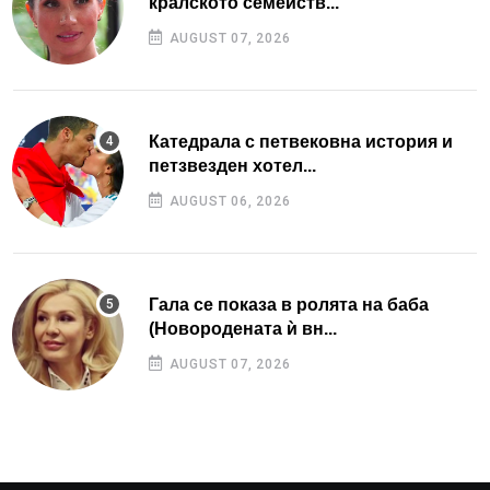
кралското семейств...
AUGUST 07, 2026
Катедрала с петвековна история и
петзвезден хотел...
AUGUST 06, 2026
Гала се показа в ролята на баба
(Новородената ѝ вн...
AUGUST 07, 2026