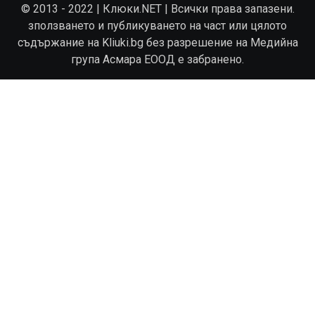
© 2013 - 2022 | Клюки.NET | Всички права запазени.
зползването и публикуването на част или цялото
съдържание на Kliuki.bg без разрешение на Медийна
група Асмара ЕООД е забранено.