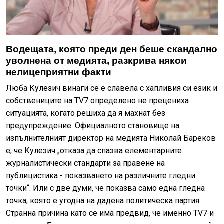
Водещата, която преди ден беше скандално
уволнена от медията, разкрива някои
нелицеприятни факти
Люба Кулезич винаги се е славела с хапливия си език и
собствениците на TV7 определено не прецениха
ситуацията, когато решиха да я махнат без
предупреждение. Официалното становище на
изпълнителният директор на медията Николай Бареков
е, че Кулезич „отказа да спазва елементарните
журналистически стандарти за правене на
публицистика - показването на различните гледни
точки“. Или с две думи, че показва само една гледна
точка, която е угодна на дадена политическа партия.
Странна причина като се има предвид, че именно TV7 и