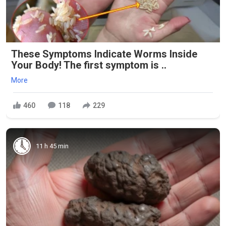
These Symptoms Indicate Worms Inside
Your Body! The first symptom is ..
More
460
118
229
11 h 45 min