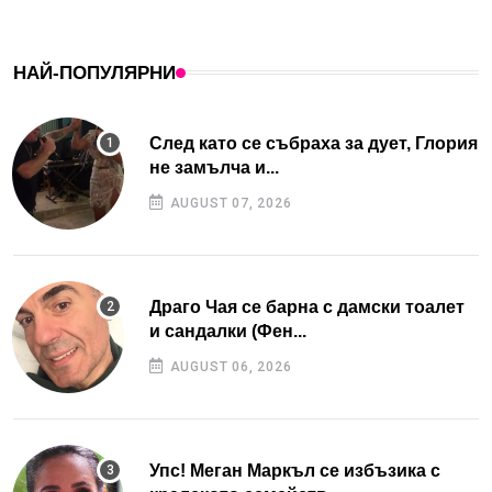
НАЙ-ПОПУЛЯРНИ
След като се събраха за дует, Глория
не замълча и...
AUGUST 07, 2026
Драго Чая се барна с дамски тоалет
и сандалки (Фен...
AUGUST 06, 2026
Упс! Меган Маркъл се избъзика с