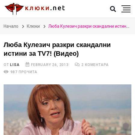
Начало
Клюки
Люба Кулезич разкри скандални истини за TV7! (Видео)
Люба Кулезич разкри скандални
истини за TV7! (Видео)
ОТ
LISA
FEBRUARY 26, 2013
2 КОМЕНТАРА
987 ПРОЧИТА