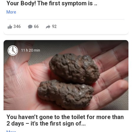
Your Body! The first symptom is ..
More
346
66
92
11 h 20 min
You haven’t gone to the toilet for more than
2 days – it's the first sign of...