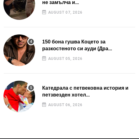
не замълча и...
AUGUST 07, 2026
150 бона гушва Коцето за
разкостеното си ауди (Дра...
AUGUST 05, 2026
Катедрала с петвековна история и
петзвезден хотел...
AUGUST 06, 2026