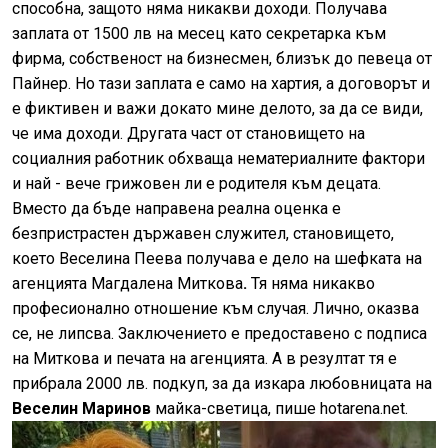
способна, защото няма никакви доходи. Получава
заплата от 1500
лв
на месец като секретарка към
фирма, собственост на бизнесмен, близък до певеца от
Пайнер
. Но тази заплата е само на хартия, а договорът и
е фиктивен и важи докато мине делото, за да се види,
че има доходи. Другата част от становището на
социалния работник обхваща нематериалните фактори
и най - вече грижовен ли е родителя към децата.
Вместо да бъде направена реална оценка е
безпристрастен държавен служител, становището,
което Веселина Пеева получава е дело на шефката на
агенцията Магдалена Миткова
.
Тя няма никакво
професионално отношение към случая. Лично, оказва
се, не липсва. Заключението е предоставено с подписа
на Миткова и печата на агенцията. А в резултат тя е
прибрала 2000 лв. подкуп, за да изкара любовницата на
Веселин Маринов
майка-светица, пише hotarena.net.