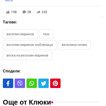
More
198
58
243
Тагове:
веселин маринов
new
веселин маринов любовница
веселина пеева
веска на веселин маринов
Сподели:
Още от Клюки