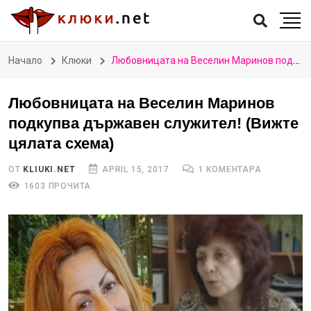
Начало
Клюки
Любовницата на Веселин Маринов подкупва държавен служител! (Вижте цялата схема)
Любовницата на Веселин Маринов
подкупва държавен служител! (Вижте
цялата схема)
ОТ
KLIUKI.NET
APRIL 15, 2017
1 КОМЕНТАРА
1603 ПРОЧИТА