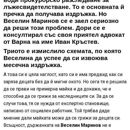
лъжесвидетелстване. То е основната й
пречка да получава издръжка. Но
Веселин Маринов
се е заел сериозно
да реши този проблем. Дори се е
консултирал със своя приятел адвокат
от Варна на име Иван Кръстев.
Триото е измислило схемата, по която
Веселина да успее да си извоюва
месечна издръжка.
А това си е цяла наглост, като си е има предвид как си
заряза децата без да й мигне окото. Но сега тя е решила
да се прави на примерна майка и да докаже, че е
способна да се грижи за наследниците си. За да се
случи това, тя се нужда от експертно становище,
написано от социален работник. Той трябва даде
мнение дали майката може да се грижи за децата си.
Всъщност, държанката на
Веселин Маринов
не е