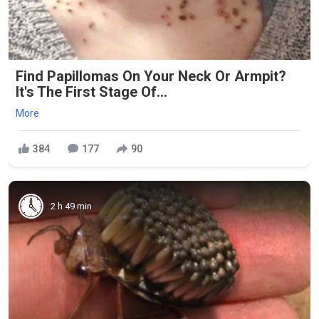
Find Papillomas On Your Neck Or Armpit?
It's The First Stage Of...
More
384
177
90
2 h 49 min