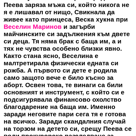
Пеева заряза мъжа си, който никога не
я е лишавал от нищо, Свикнала да
живее като принцеса, Веска хукна при
Веселин Маринов
и загърби
майчинските си задължения към двете
си деца. Тя няма брак с баща им, а и
тях не чувства особено близки явно.
Както стана ясно, Веселина е
малтретирала физически едната си
рожба. А първото си дете е родила
само защото вече е било късно за
аборт. Освен това, те винаги са били
основният и инструмент, с който си е
подсигурявала финансово охолство
благодарение на баща им. Именно
заради неговите пари сега тя е готова
на всичко. Заради скандалния случай
на торзом на детето си, срещу Пеева се
води прокурорско разследване за