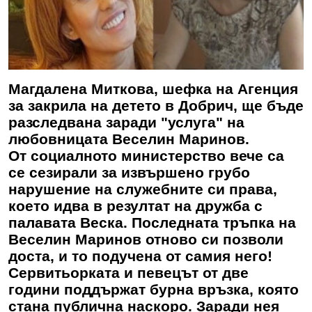
Магдалена Миткова, шефка на Агенция
за закрила на детето в Добрич, ще бъде
разследвана заради "услуга" на
любовницата Веселин Маринов.
От социалното министерство вече са
се сезирали за извършено грубо
нарушение на служебните си права,
което идва в резултат на дружба с
палавата Веска. Последната тръпка на
Веселин Маринов
отново си позволи
доста, и то подучена от самия него!
Сервитьорката и певецът от две
години поддържат бурна връзка, която
стана публична наскоро. Заради нея