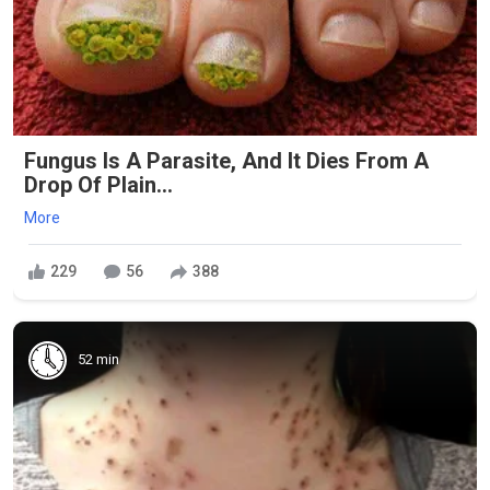
Fungus Is A Parasite, And It Dies From A
Drop Of Plain...
More
229
56
388
52 min