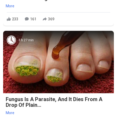
More
233
161
369
3 h 27 min
Fungus Is A Parasite, And It Dies From A
Drop Of Plain...
More