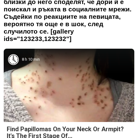
близки до него споделят, че дори й е
поискал и ръката в социалните мрежи.
Съдейки по реакциите на певицата,
вероятно тя още е в шок, след
случилото се. [gallery
ids="123233,123232"]
8 h 10 min
Find Papillomas On Your Neck Or Armpit?
It's The First Stage Of...