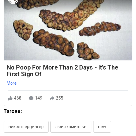
No Poop For More Than 2 Days - It's The
First Sign Of
More
468
149
255
Тагове:
никол шерцингер
люис хамилтън
new