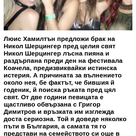
Люис Хамилтън предложи брак на
Никол Шерцингер пред целия свят
Никол Шерцингер лъсна пияна и
раздърпана преди ден на фестивала
Коачела, предизвиквайки истинска
истерия. А причината за вълнението
около нея, бе фактът, че бившия й
годеник, й поиска ръката пред цял
свят. От две години певицата е
щастливо обвързана с Григор
Димитров и връзката им изглежда
доста сериозна. Той я доведе няколко
пъти в България, а самата тя го
представи на семейството си още в