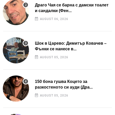
Драго Чая се барна с дамски тоалет
и сандалки (Фен...
AUGUST 06, 2026
Шок в Царево: Димитър Ковачев –
Фънки се нанесе в...
AUGUST 05, 2026
150 бона гушва Коцето за
разкостеното си ауди (Дра...
AUGUST 05, 2026