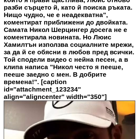
разби сърцето й, като й поиска ръката.
Нищо чудно, че е неадекватна",
коментират приближени до двойката.
Самата Никол Шерцингер досега не е
коментирала новината. Но Люис
Хамилтън използва социалните мрежи,
за да й се обясни в любов пред всички.
Той сподели видео с нейна песен, а в
клипа написа "Никол често я пееше,
пееше заедно с мен. В добрите
времена!". [caption
id="attachment_123234"
align="aligncenter" width="350"]