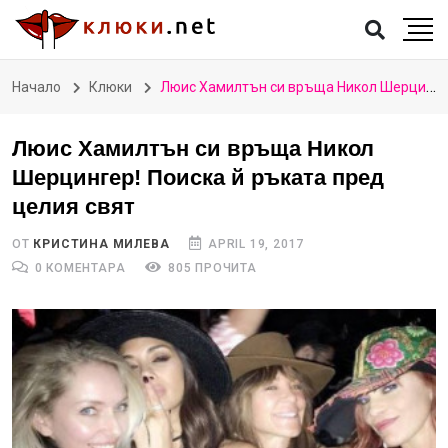
Начало
Клюки
Люис Хамилтън си връща Никол Шерцингер! Поиска й ръката пред целия свят
Люис Хамилтън си връща Никол
Шерцингер! Поиска й ръката пред
целия свят
ОТ
КРИСТИНА МИЛЕВА
APRIL 19, 2017
0 КОМЕНТАРА
805 ПРОЧИТА