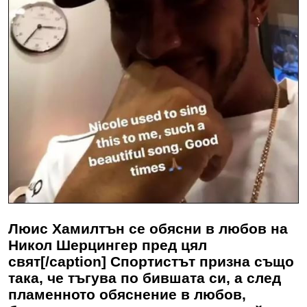
Люис Хамилтън се обясни в любов на
Никол Шерцингер пред цял
свят[/caption] Спортистът призна също
така, че тъгува по бившата си, а след
пламенното обяснение в любов,