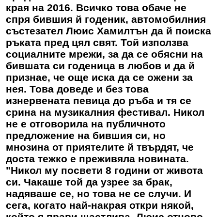
края на 2016. Всичко това обаче не
спря бившия й годеник, автомобилния
състезател Люис Хамилтън да й поиска
ръката пред цял свят. Той използва
социалните мрежи, за да се обясни на
бившата си годеница в любов и да й
признае, че още иска да се ожени за
нея. Това доведе и без това
изнервената певица до ръба и тя се
срина на музикалния фестивал. Никол
не е отговорила на публичното
предложение на бившия си, но
мнозина от приятелите й твърдят, че
доста тежко е преживяла новината.
"Никол му посвети 8 години от живота
си. Чакаше той да узрее за брак,
надяваше се, но това не се случи. И
сега, когато най-накрая откри някой,
който я прави щастлива, Люис отново