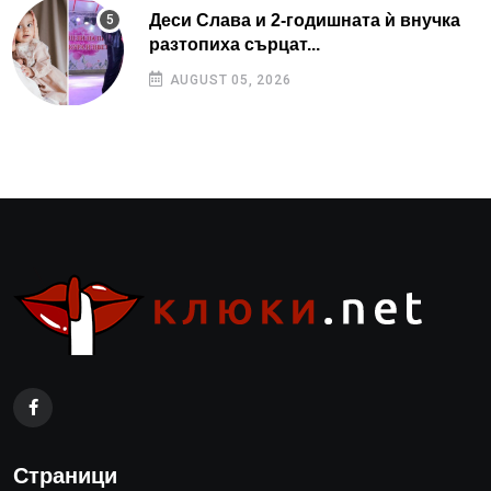
Деси Слава и 2-годишната ѝ внучка
разтопиха сърцат...
AUGUST 05, 2026
Страници