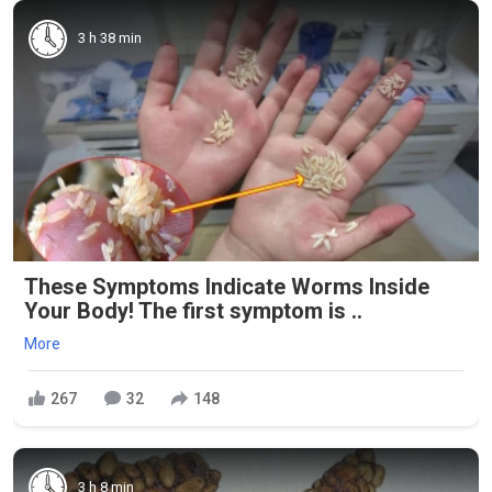
3 h 38 min
These Symptoms Indicate Worms Inside
Your Body! The first symptom is ..
More
267
32
148
3 h 8 min