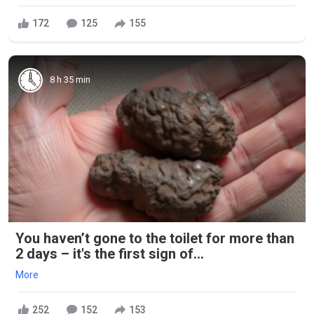
172
125
155
8 h 35 min
You haven’t gone to the toilet for more than
2 days – it's the first sign of...
More
252
152
153