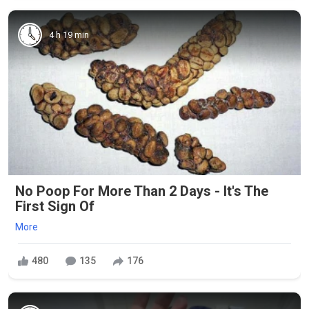
4 h 19 min
No Poop For More Than 2 Days - It's The
First Sign Of
More
480
135
176