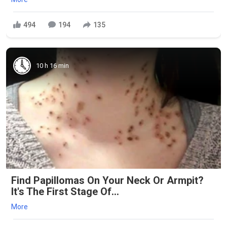
494
194
135
10 h 16 min
Find Papillomas On Your Neck Or Armpit?
It's The First Stage Of...
More