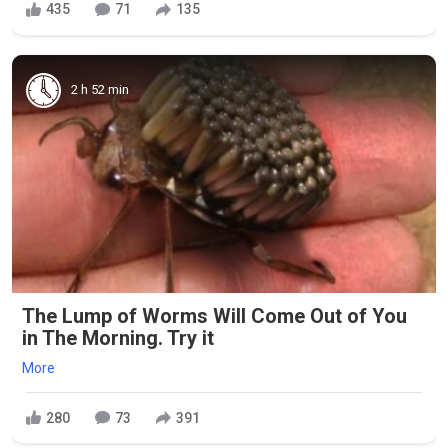
435
71
135
2 h 52 min
The Lump of Worms Will Come Out of You
in The Morning. Try it
More
280
73
391