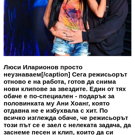
Люси Иларионов просто
неузнаваем[/caption] Сега режисьорът
отново е на работа, готов да снима
нови клипове за звездите. Един от тях
обаче е по-специален - подарък за
половинката му Ани Хоанг, която
отдавна не е избухвала с хит. По
всичко изглежда обаче, че режисьорът
този път се е заел с нелеката задача, да
заснеме песен и клип, които да си