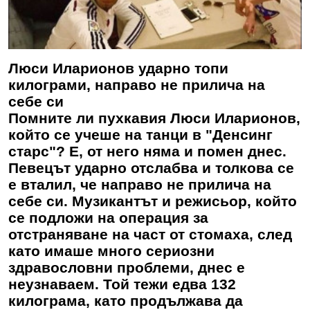
Люси Иларионов ударно топи
килограми, направо не прилича на
себе си
Помните ли пухкавия
Люси Иларионов
,
който се учеше на танци в "Денсинг
старс"? Е, от него няма и помен днес.
Певецът ударно отслабва и толкова се
е вталил, че направо не прилича на
себе си. Музикантът и режисьор, който
се подложи на операция за
отстраняване на част от стомаха, след
като имаше много сериозни
здравословни проблеми, днес е
неузнаваем. Той тежи едва 132
килограма, като продължава да