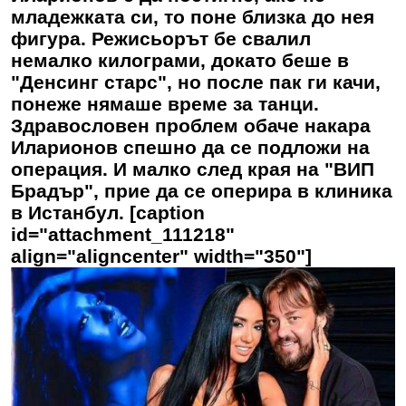
младежката си, то поне близка до нея
фигура. Режисьорът бе свалил
немалко килограми, докато беше в
"Денсинг старс", но после пак ги качи,
понеже нямаше време за танци.
Здравословен проблем обаче накара
Иларионов спешно да се подложи на
операция. И малко след края на "ВИП
Брадър", прие да се оперира в клиника
в Истанбул. [caption
id="attachment_111218"
align="aligncenter" width="350"]