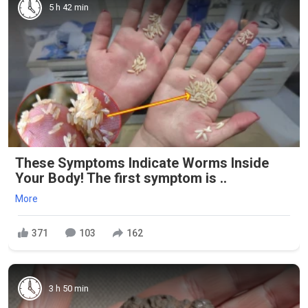
5 h 42 min
These Symptoms Indicate Worms Inside
Your Body! The first symptom is ..
More
371
103
162
3 h 50 min