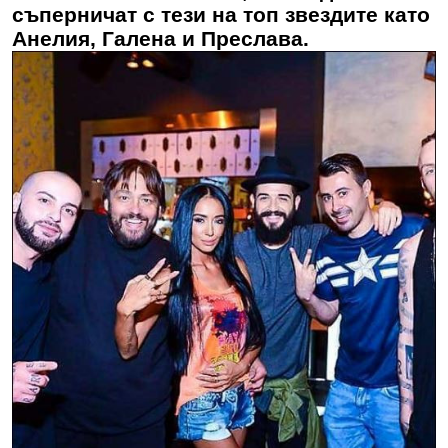
съперничат с тези на топ звездите като
Анелия, Галена и Преслава.