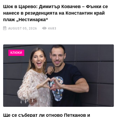
Шок в Царево: Димитър Ковачев – Фънки се
нанесе в резиденцията на Константин край
плаж „Нестинарка“
AUGUST 05, 2026
4683
КЛЮКИ
Ще се съберат ли отново Петканов и