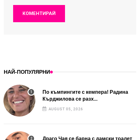
КОМЕНТИРАЙ
НАЙ-ПОПУЛЯРНИ
По къмпингите с кемпера! Радина
Кърджилова се разх...
AUGUST 05, 2026
Драго Чая се барна с дамски тоалет