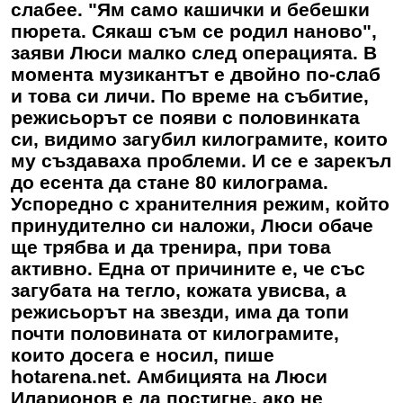
слабее. "Ям само кашички и бебешки
пюрета. Сякаш съм се родил наново",
заяви Люси малко след операцията. В
момента музикантът е двойно по-слаб
и това си личи. По време на събитие,
режисьорът се появи с половинката
си, видимо загубил килограмите, които
му създаваха проблеми. И се е зарекъл
до есента да стане 80 килограма.
Успоредно с хранителния режим, който
принудително си наложи, Люси обаче
ще трябва и да тренира, при това
активно. Една от причините е, че със
загубата на тегло, кожата увисва, а
режисьорът на звезди, има да топи
почти половината от килограмите,
които досега е носил, пише
hotarena.net. Амбицията на Люси
Иларионов е да постигне, ако не