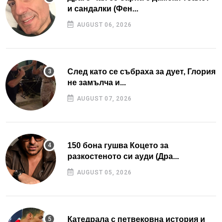
и сандалки (Фен...
AUGUST 06, 2026
След като се събраха за дует, Глория
не замълча и...
AUGUST 07, 2026
150 бона гушва Коцето за
разкостеното си ауди (Дра...
AUGUST 05, 2026
Катедрала с петвековна история и