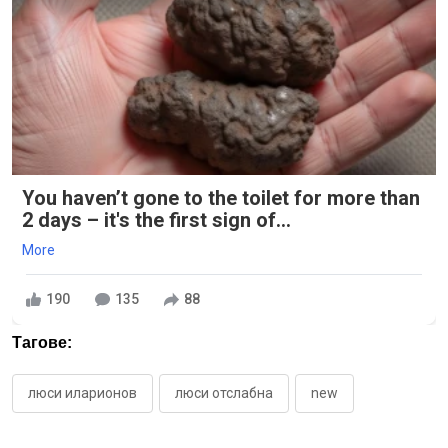
You haven’t gone to the toilet for more than
2 days – it's the first sign of...
More
190
135
88
Тагове:
люси иларионов
люси отслабна
new