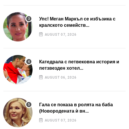
Упс! Меган Маркъл се избъзика с
кралското семейств...
AUGUST 07, 2026
Катедрала с петвековна история и
петзвезден хотел...
AUGUST 06, 2026
Гала се показа в ролята на баба
(Новородената ѝ вн...
AUGUST 07, 2026