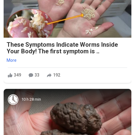
These Symptoms Indicate Worms Inside
Your Body! The first symptom is ..
More
349
33
192
10 h 28 min