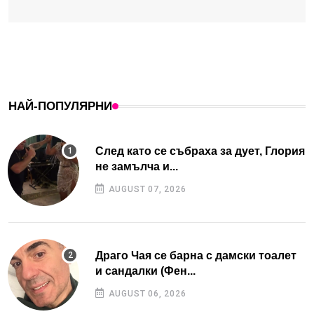
НАЙ-ПОПУЛЯРНИ
След като се събраха за дует, Глория
не замълча и...
AUGUST 07, 2026
Драго Чая се барна с дамски тоалет
и сандалки (Фен...
AUGUST 06, 2026