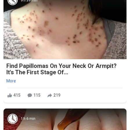
9 h 39 min
Find Papillomas On Your Neck Or Armpit?
It's The First Stage Of...
More
415
115
219
1 h 6 min