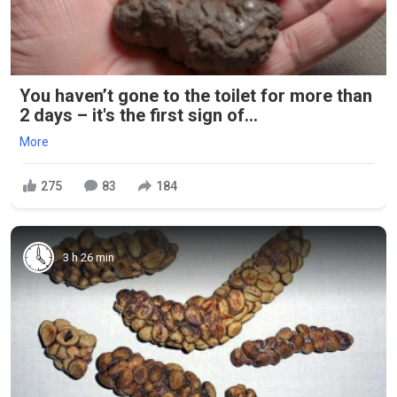
You haven’t gone to the toilet for more than
2 days – it's the first sign of...
More
275
83
184
3 h 26 min