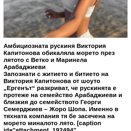
Амбициозната рускиня Виктория
Капитонова обикаляла морето през
лятото с Ветко и Маринела
Арабаджиеви
Запознати с житието и битието на
Виктория Капитонова от шоуто
„Ергенът“ разкриват, че рускинята е
протеже на семейство Арабаджиеви и
близкия до семейството Георги
Семерджиев – Жоро Шопа. Именно в
тяхната компания тя бе засечена на
морето миналото лято. [caption
id="attachment_192494"