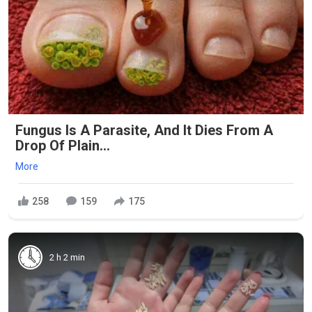
Fungus Is A Parasite, And It Dies From A
Drop Of Plain...
More
258
159
175
2 h 2 min