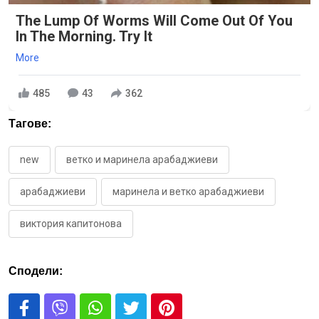
The Lump Of Worms Will Come Out Of You
In The Morning. Try It
More
485
43
362
Тагове:
new
ветко и маринела арабаджиеви
арабаджиеви
маринела и ветко арабаджиеви
виктория капитонова
Сподели: