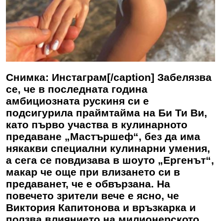
Снимка: Инстаграм[/caption] Забелязва
се, че в последната година
амбициозната рускиня си е
подсигурила праймтайма на Би Ти Ви,
като първо участва в кулинарното
предаване „Мастършеф“, без да има
някакви специални кулинарни умения,
а сега се повдизава в шоуто „Ергенът“,
макар че още при влизането си в
предаванет, че е обвързана. На
повечето зрители вече е ясно, че
Виктория Капитонова и връзкарка и
ползва влиянието на милионерското