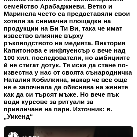
семейство Арабаджиеви. Ветко и
Маринела често са предоставяли свои
хотели за снимачни площадки на
продукции на Би Ти Ви, така че имат
извество влияние върху
ръководството на медията. Виктория
Капитонова е инфлуенсър с вече над
100 хил. последователи, но амбициите
й не стигат дотук. Тя иска да стане по-
известна у нас от своята сънародничка
Наталия Кобилкина, макар че все още
не е започнала да обяснява на жените
как да си търсят мъже. Но вече пък
води курсове за ритуали за
привличане на пари.
Източник: в.
„Уикенд“