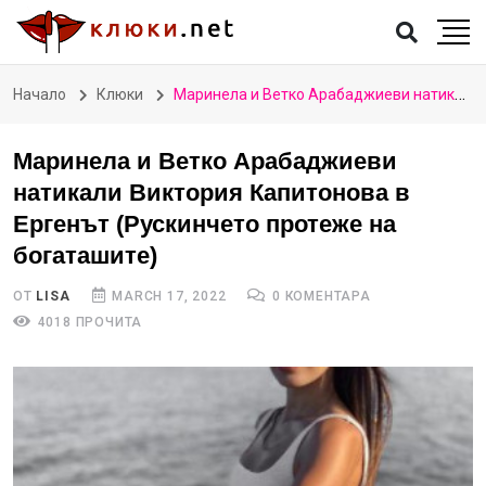
Начало
Клюки
Маринела и Ветко Арабаджиеви натикали Виктория Капитонова в Ергенът (Рускинчето протеже на богаташите)
Маринела и Ветко Арабаджиеви
натикали Виктория Капитонова в
Ергенът (Рускинчето протеже на
богаташите)
ОТ
LISA
MARCH 17, 2022
0 КОМЕНТАРА
4018 ПРОЧИТА