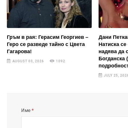
Гръм в рая: Герасим Георгиев –
Дани Петка
Геро се разведе тайно с Цвета
Натиска се 
Гагарова!
надява да 
Богданска 
AUGUST 03, 2026
1092
подробност
JULY 25, 202
Име
*