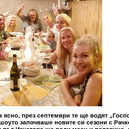
на ясно, през септември те ще водят „Гос
 шоуто започваше новите си сезони с Рачк