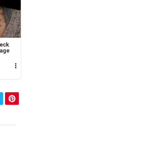
Neck
tage