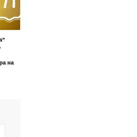
а”
о
ра на