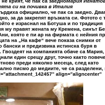
не крият, че пак са заедно
Мария Игнатов
та си на почивка в Италия
ърдиха официално, че пак са заедно. Два
но, за да закрепят връзката си. Фотото с 
ойто е израснал на Ботуша и по традиция
ия му правят жената му Кремена, синът Б
Ани, която е пи ар на фирмата с нейния п
ата на „На кафе“ вече показа снимки от
по бански и предизвика истинска буря в
 Гвоздеят на компанията обаче са Мария,
нали един срещу друг, точно както повеч
тново преди няколко месеца, след като
лно писмо до медиите, че са разделени, 
="attachment_142457" align="aligncenter"