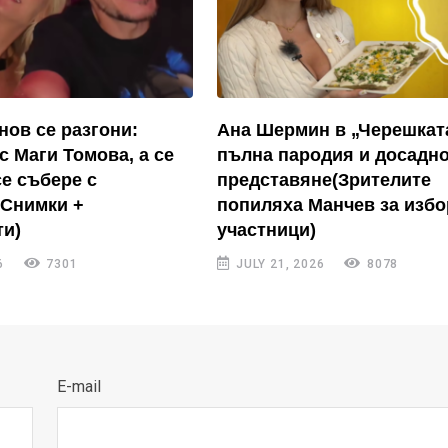
нов се разгони:
Ана Шермин в „Черешкат
с Маги Томова, а се
пълна пародия и досадн
се събере с
представяне(Зрителите
(Снимки +
попиляха Манчев за избо
и)
участници)
6
7301
JULY 21, 2026
8078
E-mail