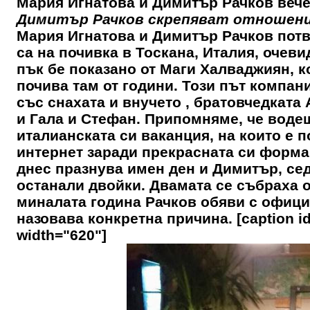
Мария Игнатова и Димитър Рачков вече 
Димитър Рачков скрепяват отношения
Мария Игнатова и Димитър Рачков потв
са на почивка в Тоскана, Италия, очевид
пък бе показано от Маги Халваджиян, к
почива там от години. Този път компан
със снахата и внучето , братовчедката 
и Гала и Стефан. Припомняме, че водещ
италианската си ваканция, на които е 
интернет заради прекрасната си форма.
днес празнува имен ден и Димитър, сед
останали двойки. Двамата се събраха о
миналата година Рачков обяви с официа
назовава конкретна причина. [caption id
width="620"]