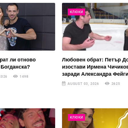
КЛЮКИ
рат ли отново
Любовен обрат: Петър Д
 Богданска?
изостави Ирмена Чичико
заради Александра Фейги
2026
1498
AUGUST 03, 2026
2625
КЛЮКИ