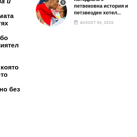
а и
петвековна история и
петзвезден хотел...
мата
тях
AUGUST 06, 2026
ебо
риятел
 която
ето
но без