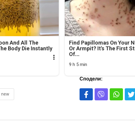
oon And All The
Find Papillomas On Your 
he Body Die Instantly
Or Armpit? It's The First S
Of...
9 h 5 min
Сподели:
new