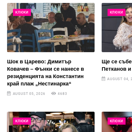
КЛЮКИ
КЛЮКИ
Шок в Царево: Димитър
Ще се събе
Ковачев – Фънки се нанесе в
Петканов и
резиденцията на Константин
AUGUST 04, 
край плаж „Нестинарка“
AUGUST 05, 2026
4683
КЛЮКИ
КЛЮКИ