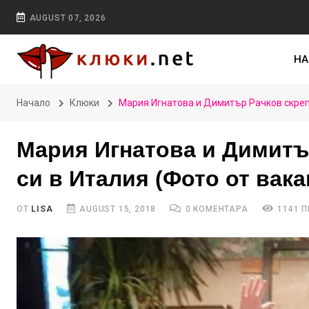
AUGUST 07, 2026
НА
Начало
Клюки
Мария Игнатова и Димитър Рачков скрепя
Мария Игнатова и Димитъ
си в Италия (Фото от вак
ОТ
LISA
AUGUST 15, 2018
0 КОМЕНТАРА
1141 