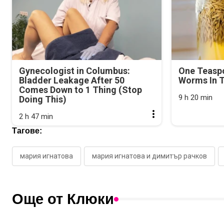
Gynecologist in Columbus:
One Teasp
Bladder Leakage After 50
Worms In T
Comes Down to 1 Thing (Stop
9 h 20 min
Doing This)
2 h 47 min
Тагове:
мария игнатова
мария игнатова и димитър рачков
Още от Клюки