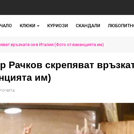
ЧАЛО
КЛЮКИ
КУРИОЗИ
СКАНДАЛИ
ЛЮБОПИТН
ват връзката си в Италия (Фото от ваканцията им)
р Рачков скрепяват връзка
анцията им)
ПРОЧИТА