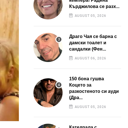
кемпера! Радина
Кърджилова се разх...
AUGUST 05, 2026
Драго Чая се барна с
дамски тоалет и
сандалки (Фен...
AUGUST 06, 2026
150 бона гушва
Коцето за
разкостеното си ауди
(Дра...
AUGUST 05, 2026
Катедрала с