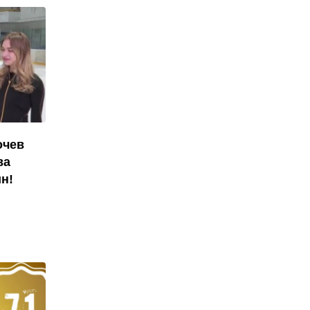
очев
ва
н!