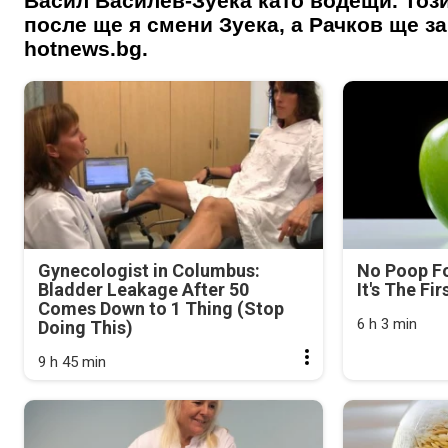
Васил Василев-Зуека като водещи. Този
после ще я смени Зуека, а Рачков ще за
hotnews.bg.
Gynecologist in Columbus:
No Poop Fo
Bladder Leakage After 50
It's The Fi
Comes Down to 1 Thing (Stop
6 h 3 min
Doing This)
9 h 45 min