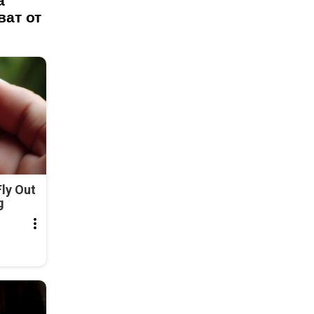
а
ват от
ly Out
g