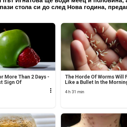
 път Игнатова ще води меец и половина, 
пази стола си до след Нова година, преда
r More Than 2 Days -
The Horde Of Worms Will F
rst Sign Of
Like a Bullet In the Mornin
4 h 31 min