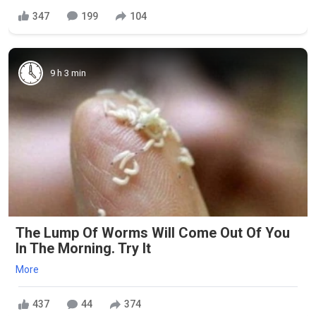
347
199
104
9 h 3 min
The Lump Of Worms Will Come Out Of You
In The Morning. Try It
More
437
44
374