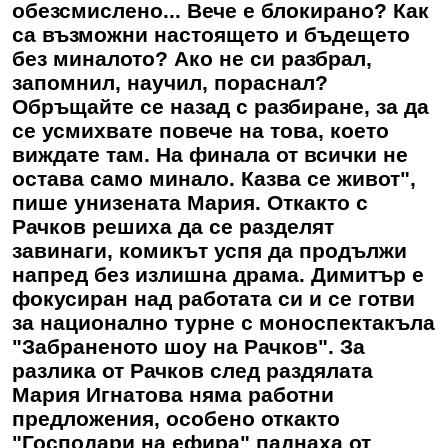
обезсмислено... Вече е блокирано? Как
са възможни настоящето и бъдещето
без миналото? Ако не си разбрал,
запомнил, научил, пораснал?
Обръщайте се назад с разбиране, за да
се усмихвате повече на това, което
виждате там. На финала от всички не
остава само минало. Казва се живот",
пише унизената Мария. Откакто с
Рачков решиха да се разделят
завинаги, комикът успя да продължи
напред без излишна драма. Димитър е
фокусиран над работата си и се готви
за национално турне с моноспектакъла
"Забраненото шоу на Рачков". За
разлика от Рачков след раздялата
Мария Игнатова няма работни
предложения, особено откакто
"Господари на ефира" паднаха от