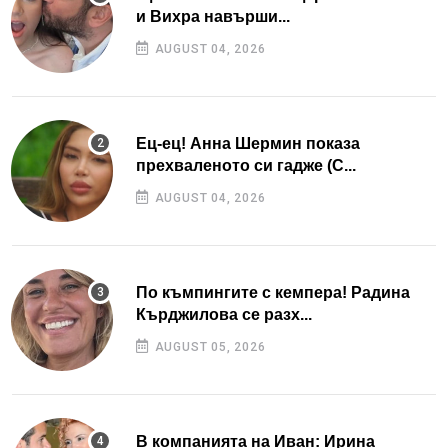
и Вихра навърши...
AUGUST 04, 2026
Ец-ец! Анна Шермин показа
прехваленото си гадже (С...
AUGUST 04, 2026
По къмпингите с кемпера! Радина
Кърджилова се разх...
AUGUST 05, 2026
В компанията на Иван: Ирина