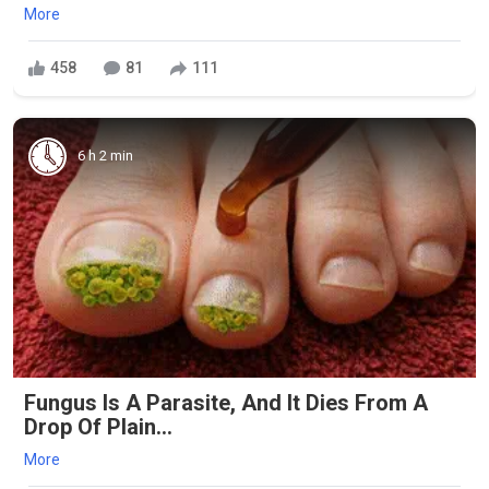
More
458
81
111
6 h 2 min
Fungus Is A Parasite, And It Dies From A
Drop Of Plain...
More