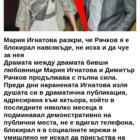
Мария Игнатова разкри, че Рачков я е
блокирал навсякъде, не иска и да чуе
за нея
Драмата между двамата бивши
любовници Мария Игнатова и Димитър
Рачков продължава с пълна сила.
Преди дни наранената Игнатова изля
душата си в драматична публикация,
адресирана към актьора, който в
последните няколко месеца я
подминавал демонстративно на
публични места, не е вдигал телефона,
блокирал я в социалните мрежи и
умишлено не искал да присъства на