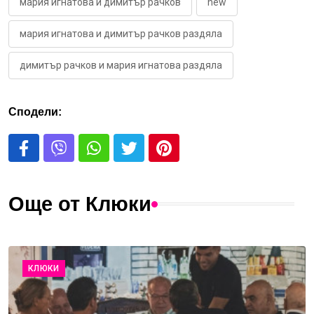
мария игнатова и димитър рачков
new
мария игнатова и димитър рачков раздяла
димитър рачков и мария игнатова раздяла
Сподели:
Още от Клюки
КЛЮКИ