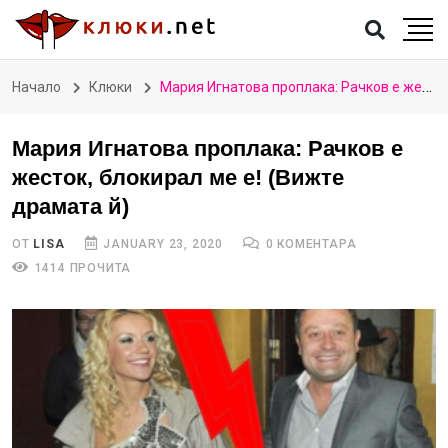
Начало
Клюки
Мария Игнатова проплака: Рачков е жесток, блокирал ме е! (Вижте драмата й)
Мария Игнатова проплака: Рачков е
жесток, блокирал ме е! (Вижте
драмата й)
ОТ
LISA
JANUARY 23, 2020
0 КОМЕНТАРА
1414 ПРОЧИТА