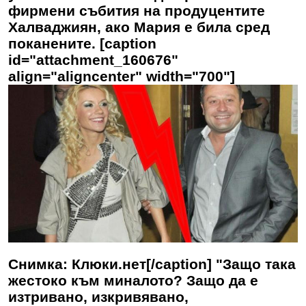
фирмени събития на продуцентите
Халваджиян, ако Мария е била сред
поканените. [caption
id="attachment_160676"
align="aligncenter" width="700"]
Снимка: Клюки.нет[/caption] "Защо така
жестоко към миналото? Защо да е
изтривано, изкривявано,