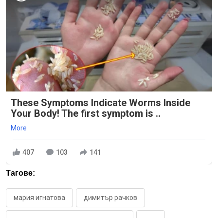
These Symptoms Indicate Worms Inside
Your Body! The first symptom is ..
More
407
103
141
Тагове:
мария игнатова
димитър рачков