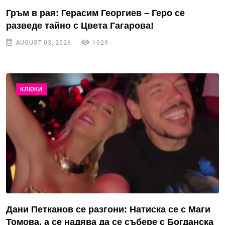
Гръм в рая: Герасим Георгиев – Геро се
разведе тайно с Цвета Гагарова!
AUGUST 03, 2026
1029
КЛЮКИ
Дани Петканов се разгони: Натиска се с Маги
Томова, а се надява да се събере с Богданска