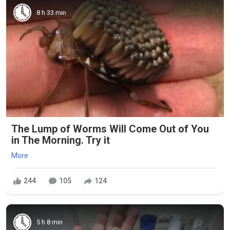
8 h 33 min
The Lump of Worms Will Come Out of You
in The Morning. Try it
More
244
105
124
5 h 8 min