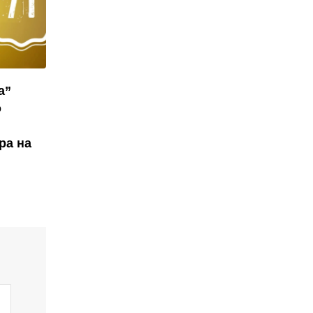
а”
о
ра на