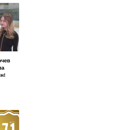
очев
ва
н!