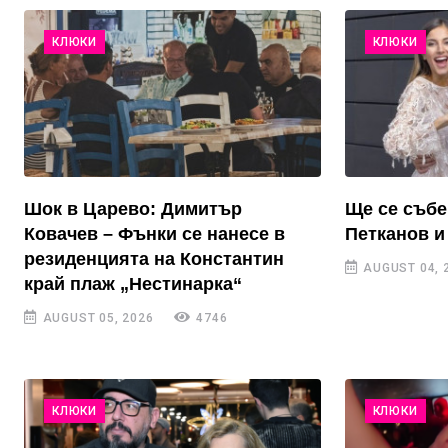
КЛЮКИ
КЛЮКИ
Шок в Царево: Димитър
Ще се събе
Ковачев – Фънки се нанесе в
Петканов и
резиденцията на Константин
AUGUST 04, 
край плаж „Нестинарка“
AUGUST 05, 2026
4746
КЛЮКИ
КЛЮКИ