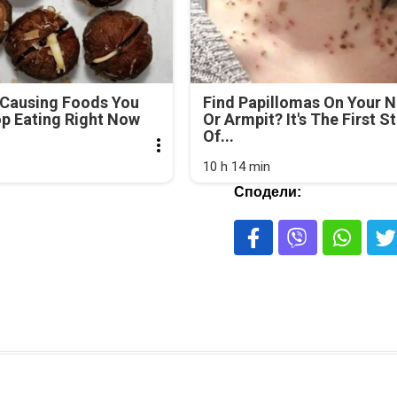
-Causing Foods You
Find Papillomas On Your 
p Eating Right Now
Or Armpit? It's The First S
Of...
10 h 14 min
Сподели: