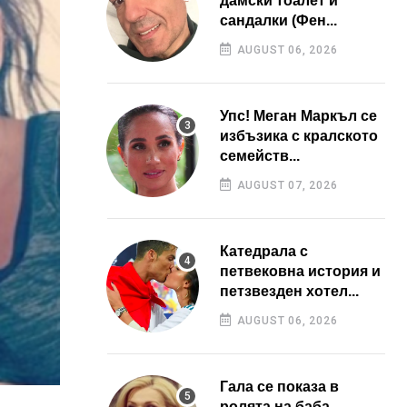
дамски тоалет и
сандалки (Фен...
AUGUST 06, 2026
Упс! Меган Маркъл се
избъзика с кралското
семейств...
AUGUST 07, 2026
Катедрала с
петвековна история и
петзвезден хотел...
AUGUST 06, 2026
Гала се показа в
ролята на баба