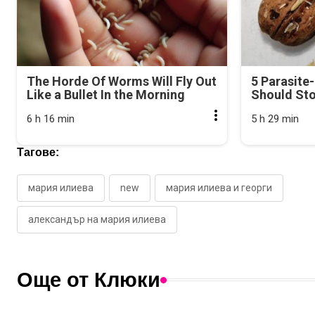
The Horde Of Worms Will Fly Out
5 Parasite
Like a Bullet In the Morning
Should Sto
6 h 16 min
5 h 29 min
Тагове:
мария илиева
new
мария илиева и георги
александър на мария илиева
Още от Клюки