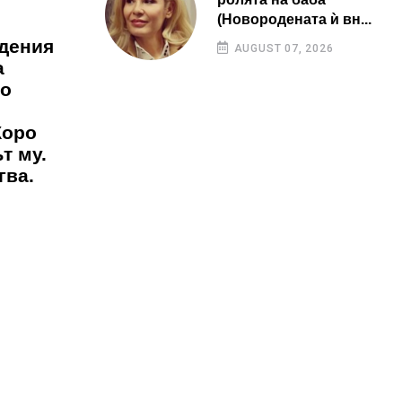
(Новородената ѝ вн...
одения
AUGUST 07, 2026
а
но
Жоро
т му.
гва.