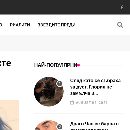
О
РИАЛИТИ
ЗВЕЗДИТЕ ПРЕДИ
жте
НАЙ-ПОПУЛЯРНИ
След като се събраха
за дует, Глория не
замълча и...
AUGUST 07, 2026
Драго Чая се барна с