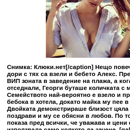
Снимка: Клюки.нет[/caption] Нещо пове
дори с тях са взели и бебето Алекс. Пр
ВИП зоната в заведение на плажа, а ког
отседнали, Георги буташе количката с 
Семейството най-вероятно е взело и пр
бебока в хотела, докато майка му пее в
Двойката демонстрираше близост цяла в
поздрави и му се обясни в любов. По т
показа пред всички, че уважава и цени 
използвала само колкото да зачене. [gall