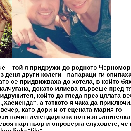
че – той я придружи до родното Черномор
ез деня други колеги - папараци ги спипах
ато се придвижваха до хотела, в който бя
малчугана, докато Илиева вървеше пред тя
идружител, който да гледа през цялата ве
 „Хасиенда“, а таткото я чака да приключи
ечер, като дори и от сцената Мария го
ози начин легендарната поп изпълнителка
своя партньор и опроверга слуховете, че 
ery link="file"