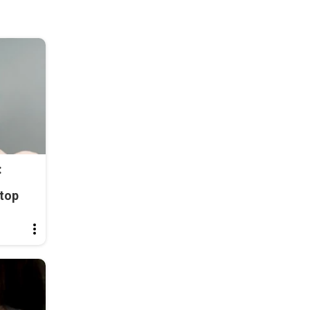
:
top