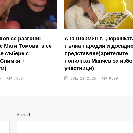
нов се разгони:
Ана Шермин в „Черешкат
с Маги Томова, а се
пълна пародия и досадн
се събере с
представяне(Зрителите
(Снимки +
попиляха Манчев за избо
и)
участници)
6
7336
JULY 21, 2026
8099
E-mail