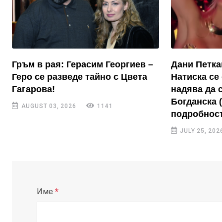
Гръм в рая: Герасим Георгиев –
Дани Петка
Геро се разведе тайно с Цвета
Натиска се 
Гагарова!
надява да 
Богданска 
AUGUST 03, 2026
1141
подробност
JULY 25, 202
Име
*