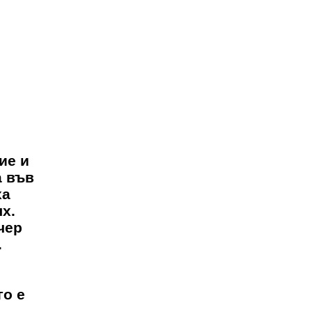
ие и
а във
ха
х.
чер
.
го е