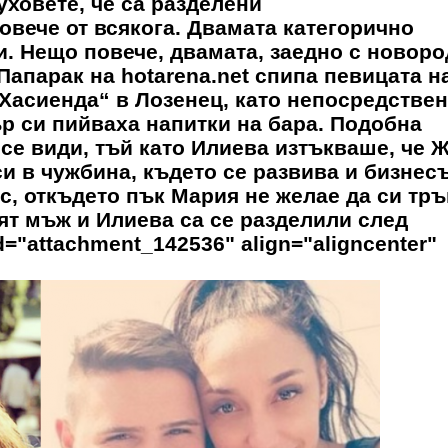
ховете, че са разделени
овече от всякога. Двамата категорично
и. Нещо повече, двамата, заедно с новор
Папарак на hotarena.net спипа певицата н
„Хасиенда“ в Лозенец, като непосредстве
ър си пийваха напитки на бара. Подобна
се види, тъй като Илиева изтъкваше, че 
и в чужбина, където се развива и бизнесъ
с, откъдето пък Мария не желае да си тръ
ят мъж и Илиева са се разделили след
d="attachment_142536" align="aligncenter"