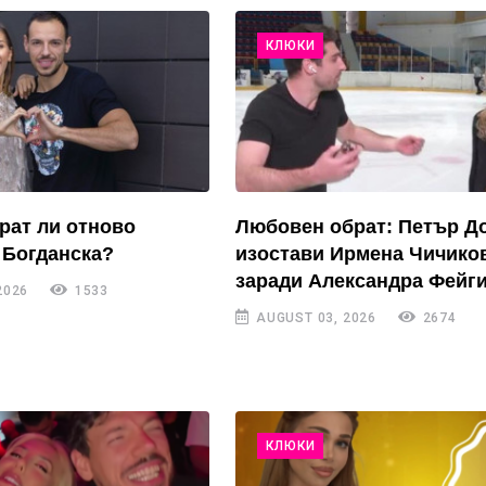
КЛЮКИ
рат ли отново
Любовен обрат: Петър Д
 Богданска?
изостави Ирмена Чичико
заради Александра Фейги
2026
1533
AUGUST 03, 2026
2674
КЛЮКИ