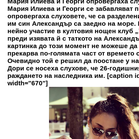
Мария Илиева и Георги опровергаха слу
Мария Илиева и Георги се забавляват п
опровергаха слуховете, че са разделен
им син Александър са заедно на море. 
нейно участие в култовия нощен клуб 
преди изявата й с таткото на Александ
картинка до този момент не можеше да 
прекарва по-голямата част от времето с
Очевидно той е решил да поостане у на
Дори се носеха слухове, че 26-годишни
раждането на наследника им. [caption i
width="670"]