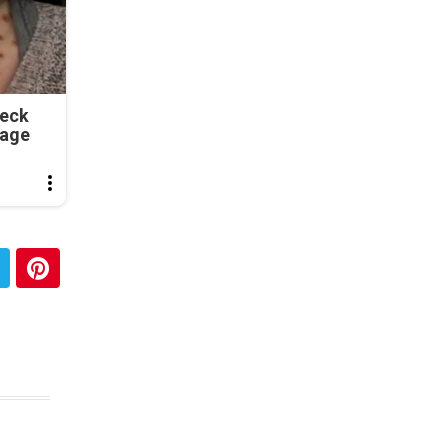
Neck
tage