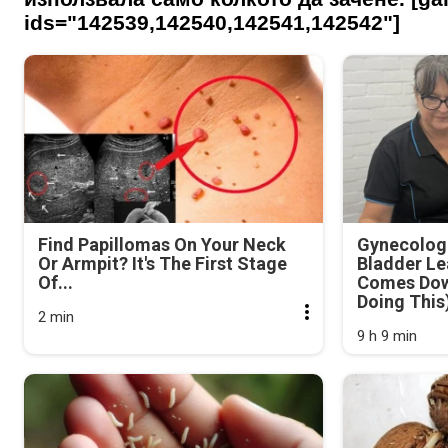
ids="142539,142540,142541,142542"]
Find Papillomas On Your Neck
Gynecologi
Or Armpit? It's The First Stage
Bladder Le
Of...
Comes Dow
Doing This
2 min
9 h 9 min