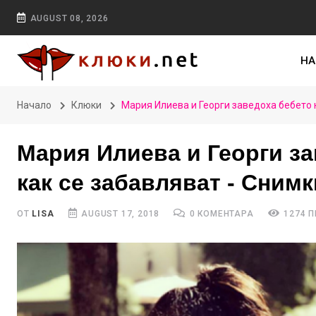
AUGUST 08, 2026
НА
Начало
Клюки
Мария Илиева и Георги заведоха бебето н
Мария Илиева и Георги за
как се забавляват - Снимк
ОТ
LISA
AUGUST 17, 2018
0 КОМЕНТАРА
1274 