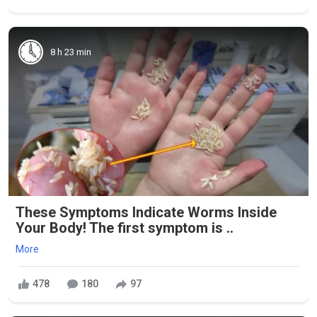
8 h 23 min
These Symptoms Indicate Worms Inside
Your Body! The first symptom is ..
More
478
180
97