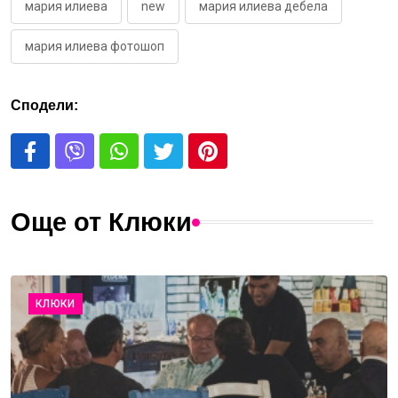
мария илиева
new
мария илиева дебела
мария илиева фотошоп
Сподели:
Още от Клюки
КЛЮКИ