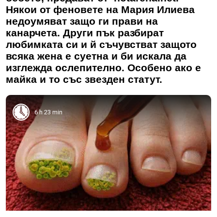
Някои от феновете на Мария Илиева
недоумяват защо ги прави на
канарчета. Други пък разбират
любимката си и й съчувстват защото
всяка жена е суетна и би искала да
изглежда ослепително. Особено ако е
майка и то със звезден статут.
6 h 23 min