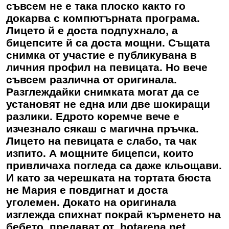
съвсем не е така плоско както го
докарва с компютърната програма.
Лицето й е доста подпухнало, а
бицепсите й са доста мощни. Същата
снимка от участие е публикувана в
личния профил на певицата. Но вече
съвсем различна от оригинала.
Разглеждайки снимката могат да се
установят не една или две шокиращи
разлики. Едрото коремче вече е
изчезнало сякаш с магична пръчка.
Лицето на певицата е слабо, та чак
изпито. А мощните бицепси, които
привличаха погледа са даже кльощави.
И като за черешката на тортата бюста
не Мария е повдигнат и доста
уголемен. Докато на оригинала
изглежда спихнат покрай кърменето на
бебето, предават от hotarena.net.