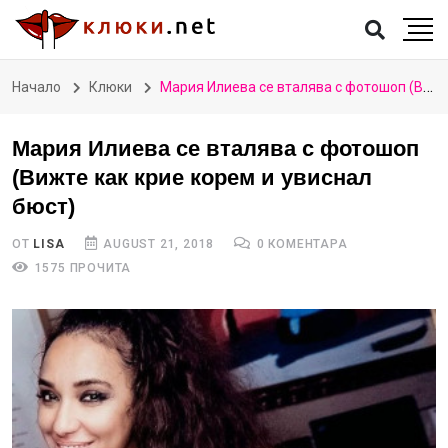
Начало
Клюки
Мария Илиева се вталява с фотошоп (Вижте как крие корем и увиснал бюст)
Мария Илиева се вталява с фотошоп
(Вижте как крие корем и увиснал
бюст)
ОТ
LISA
AUGUST 21, 2018
0 КОМЕНТАРА
1575 ПРОЧИТА