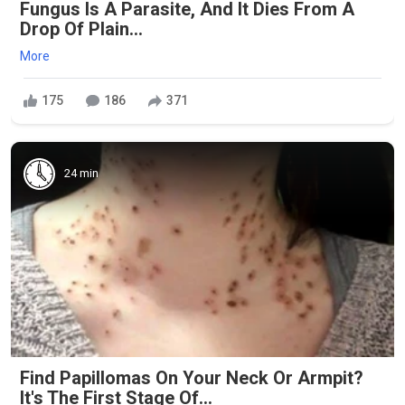
Fungus Is A Parasite, And It Dies From A
Drop Of Plain...
More
175
186
371
24 min
Find Papillomas On Your Neck Or Armpit?
It's The First Stage Of...