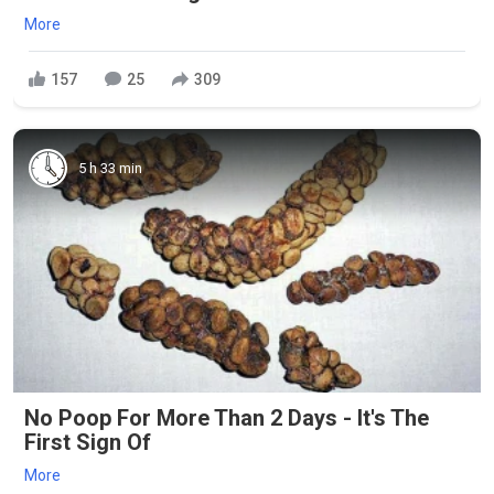
More
157
25
309
5 h 33 min
No Poop For More Than 2 Days - It's The
First Sign Of
More