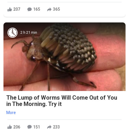
207
165
365
2 h 21 min
The Lump of Worms Will Come Out of You
in The Morning. Try it
More
206
151
233