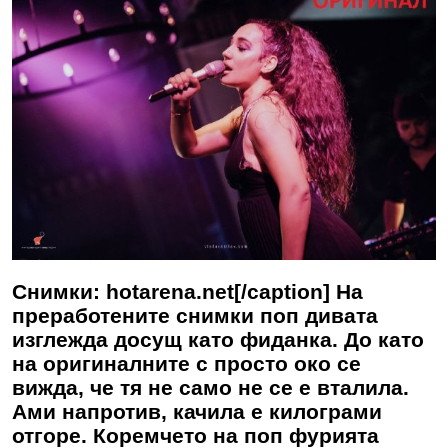
Снимки: hotarena.net[/caption] На
преработените снимки поп дивата
изглежда досущ като фиданка. До като
на оригиналните с просто око се
вижда, че тя не само не се е вталила.
Ами напротив, качила е килограми
отгоре. Коремчето на поп фурията