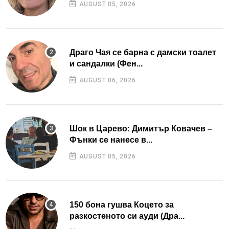
AUGUST 05, 2026
Драго Чая се барна с дамски тоалет
и сандалки (Фен...
AUGUST 06, 2026
Шок в Царево: Димитър Ковачев –
Фънки се нанесе в...
AUGUST 05, 2026
150 бона гушва Коцето за
разкостеното си ауди (Дра...