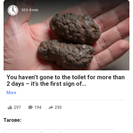
10 h 9 min
You haven’t gone to the toilet for more than
2 days – it's the first sign of...
More
297
194
293
Тагове: