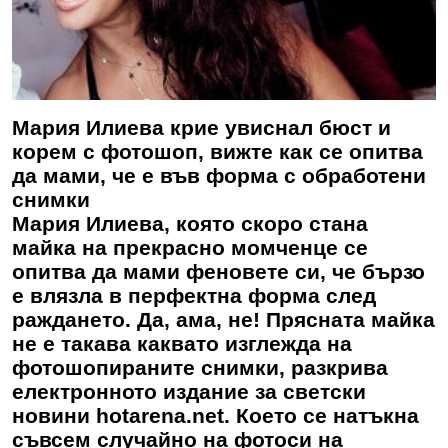
Мария Илиева крие увиснал бюст и
корем с фотошоп, вижте как се опитва
да мами, че е във форма с обработени
снимки
Мария Илиева, която скоро стана
майка на прекрасно момченце се
опитва да мами феновете си, че бързо
е влязла в перфектна форма след
раждането. Да, ама, не! Прясната майка
не е такава каквато изглежда на
фотошопираните снимки, разкрива
електронното издание за светски
новини hotarena.net. Което се натъкна
съвсем случайно на фотоси на