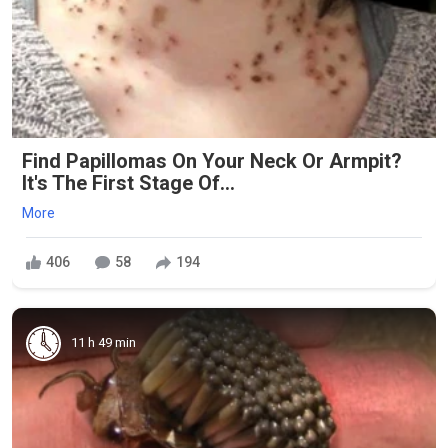
Find Papillomas On Your Neck Or Armpit?
It's The First Stage Of...
More
406
58
194
11 h 49 min