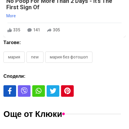
No Poop For More Than 2 Days - It's The
First Sign Of
More
335
141
305
Тагове:
мария
new
мария без фотошоп
Сподели:
Още от Клюки