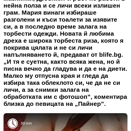
нейна полза и се личи всеки излишен
грам. Мария винаги избираше
разголени и къси тоалети за изявите
си, а в последно време залага на
торбести одежди. Новата й любима
дреха е широка торбеста риза, която я
покрива цялата и не си личи
напълняването й, предават от blife.bg.
„И тя е суетна, както всяка жена, но й
писна вечно да гладува и да е на диети.
Малко му отпусна края и гледа да
избира така облеклото си, че да не си
личи, а за снимки залага на
обработката им с фотошоп”, коментира
близка до певицата на „Пайнер”.
30 min