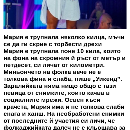
Мария е трупнала няколко килца, мъчи
се да ги скрие с торбести дрехи
Мария е трупнала поне 10 кила, които
на фона на скромния й ръст от метър и
петдесет, си личат от километри.
Миньончето на фолка вече не е
толкова фина и слаба, пише „Уикенд”.
Заралийката няма нищо общо с тази
певица от снимките, които качва в
социалните мрежи. Освен къси
крачета, Мария има и не толкова слаби
снага и ханш. На необработени снимки
от последните й участия си личи, че
фолкаджийката далеч не е кльощава за