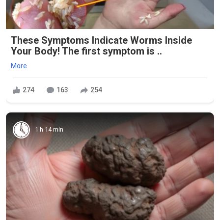
These Symptoms Indicate Worms Inside
Your Body! The first symptom is ..
More
274
163
254
1 h 14 min