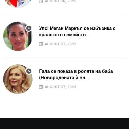
AUGUST 06, 2026
Упс! Меган Маркъл се избъзика с
кралското семейств...
AUGUST 07, 2026
Гала се показа в ролята на баба
(Новородената ѝ вн...
AUGUST 07, 2026