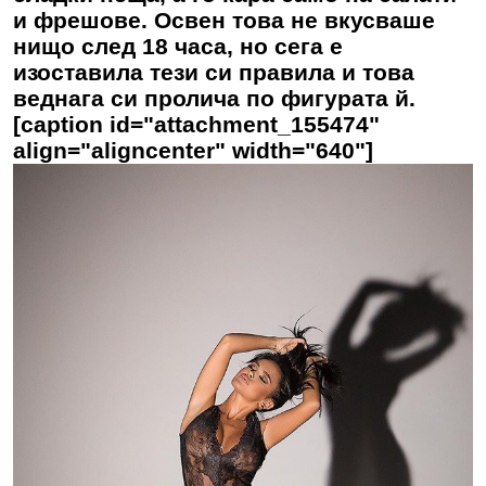
и фрешове. Освен това не вкусваше
нищо след 18 часа, но сега е
изоставила тези си правила и това
веднага си пролича по фигурата й.
[caption id="attachment_155474"
align="aligncenter" width="640"]