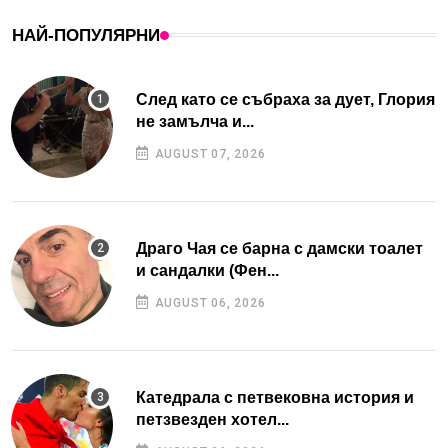
НАЙ-ПОПУЛЯРНИ
След като се събраха за дует, Глория
не замълча и...
AUGUST 07, 2026
Драго Чая се барна с дамски тоалет
и сандалки (Фен...
AUGUST 06, 2026
Катедрала с петвековна история и
петзвезден хотел...