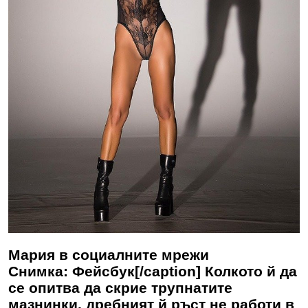
Мария в социалните мрежи
Снимка: Фейсбук[/caption] Колкото й да
се опитва да скрие трупнатите
мазнинки, дребният й ръст не работи в