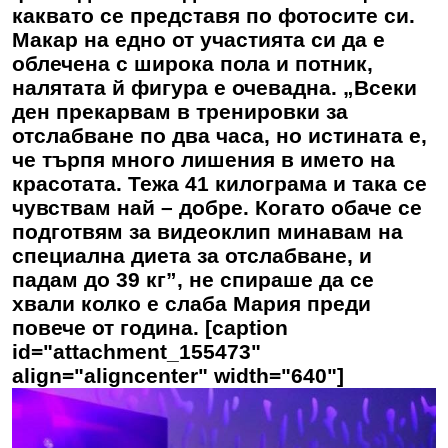
каквато се представя по фотосите си.
Макар на едно от участията си да е
облечена с широка пола и потник,
налятата й фигура е очевадна. „Всеки
ден прекарвам в тренировки за
отслабване по два часа, но истината е,
че търпя много лишения в името на
красотата. Тежа 41 килограма и така се
чувствам най – добре. Когато обаче се
подготвям за видеоклип минавам на
специална диета за отслабване, и
падам до 39 кг”, не спираше да се
хвали колко е слаба Мария преди
повече от година. [caption
id="attachment_155473"
align="aligncenter" width="640"]