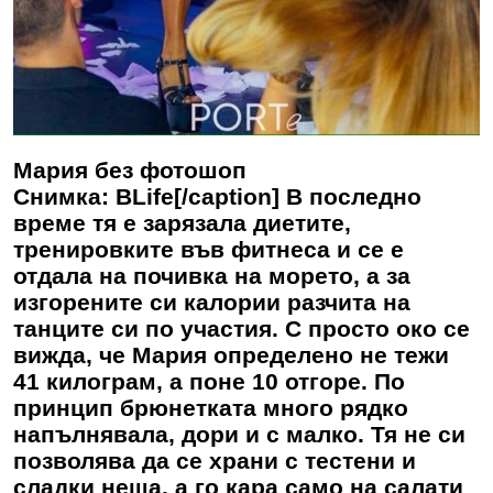
Мария без фотошоп
Снимка: BLife[/caption] В последно
време тя е зарязала диетите,
тренировките във фитнеса и се е
отдала на почивка на морето, а за
изгорените си калории разчита на
танците си по участия. С просто око се
вижда, че Мария определено не тежи
41 килограм, а поне 10 отгоре. По
принцип брюнетката много рядко
напълнявала, дори и с малко. Тя не си
позволява да се храни с тестени и
сладки неща, а го кара само на салати