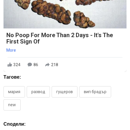
No Poop For More Than 2 Days - It's The
First Sign Of
More
324
86
218
Тагове:
мария
развод
гущеров
вип брадър
new
Сподели: