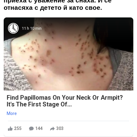
приеха с уважение за снаха. И се
отнасяха с детето й като свое.
11 h 10 min
Find Papillomas On Your Neck Or Armpit?
It's The First Stage Of...
More
255
144
303