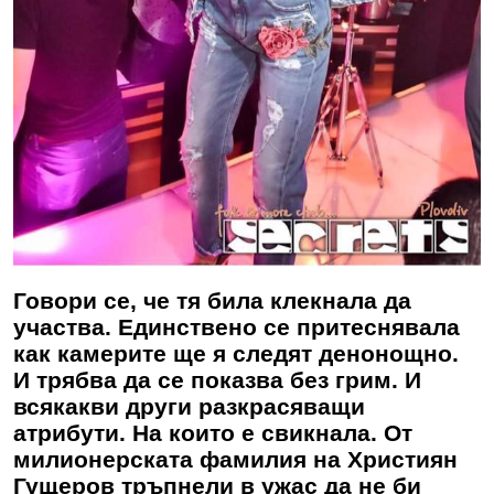
Говори се, че тя била клекнала да
участва. Единствено се притеснявала
как камерите ще я следят денонощно.
И трябва да се показва без грим. И
всякакви други разкрасяващи
атрибути. На които е свикнала. От
милионерската фамилия на Християн
Гущеров тръпнели в ужас да не би