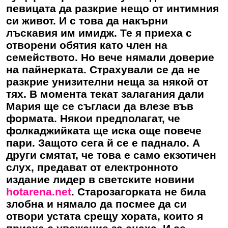
певицата да разкрие нещо от интимния
си живот. И с това да накърни
лъскавия им имидж. Те я приеха с
отворени обятия като член на
семейството. Но вече нямали доверие
на пайнерката. Страхували се да не
разкрие унизителни неща за някой от
тях. В момента текат залагания дали
Мария ще се съгласи да влезе във
формата. Някои предполагат, че
фолкаджийката ще иска още повече
пари. Защото сега й се е паднало. А
други смятат, че това е само екзотичен
слух, предават от електронното
издание лидер в светските новини
hotarena.net
. Старозагорката не била
злобна и нямало да посмее да си
отвори устата срещу хората, които я