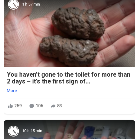
1 h 57 min
You haven’t gone to the toilet for more than
2 days – it's the first sign of...
More
259
106
83
10 h 15 min