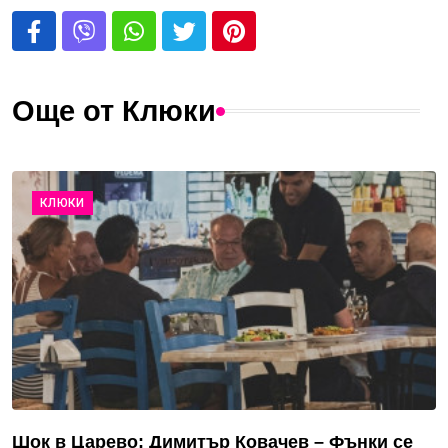
Още от Клюки
КЛЮКИ
Шок в Царево: Димитър Ковачев – Фънки се