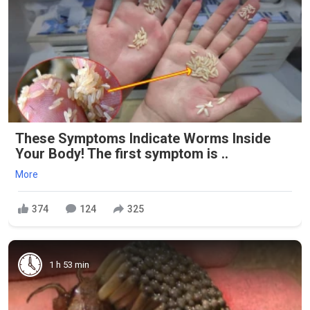
These Symptoms Indicate Worms Inside
Your Body! The first symptom is ..
More
374
124
325
1 h 53 min