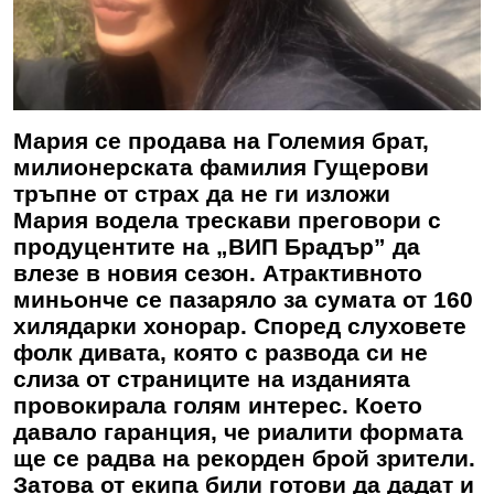
Мария се продава на Големия брат,
милионерската фамилия Гущерови
тръпне от страх да не ги изложи
Мария водела трескави преговори с
продуцентите на „ВИП Брадър” да
влезе в новия сезон. Атрактивното
миньонче се пазаряло за сумата от 160
хилядарки хонорар. Според слуховете
фолк дивата, която с развода си не
слиза от страниците на изданията
провокирала голям интерес. Което
давало гаранция, че риалити формата
ще се радва на рекорден брой зрители.
Затова от екипа били готови да дадат и