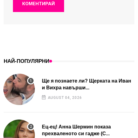
КОМЕНТИРАЙ
НАЙ-ПОПУЛЯРНИ
Ще я познаете ли? Щерката на Иван
и Вихра навърши...
AUGUST 04, 2026
Ец-ец! Анна Шермин показа
прехваленото си гадже (С...