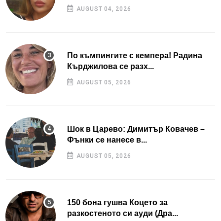
AUGUST 04, 2026
По къмпингите с кемпера! Радина
Кърджилова се разх...
AUGUST 05, 2026
Шок в Царево: Димитър Ковачев –
Фънки се нанесе в...
AUGUST 05, 2026
150 бона гушва Коцето за
разкостеното си ауди (Дра...