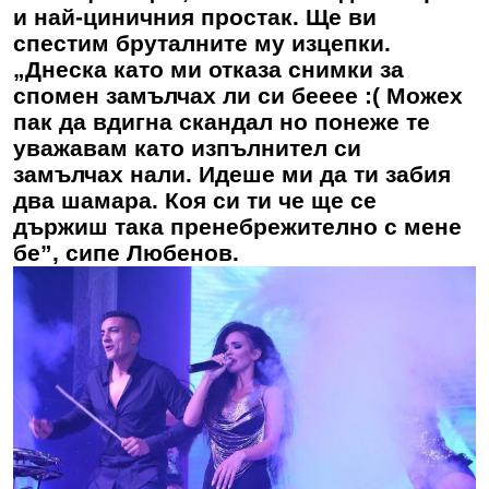
и най-циничния простак. Ще ви
спестим бруталните му изцепки.
„Днеска като ми отказа снимки за
спомен замълчах ли си бееее :( Можех
пак да вдигна скандал но понеже те
уважавам като изпълнител си
замълчах нали. Идеше ми да ти забия
два шамара. Коя си ти че ще се
държиш така пренебрежително с мене
бе”, сипе Любенов.