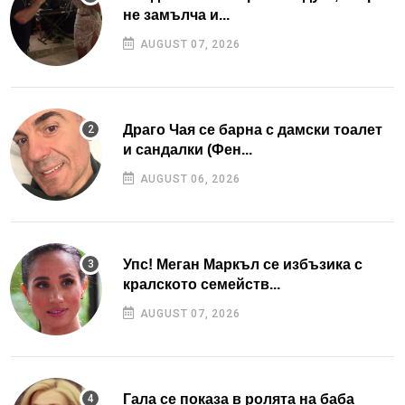
не замълча и...
AUGUST 07, 2026
Драго Чая се барна с дамски тоалет
и сандалки (Фен...
AUGUST 06, 2026
Упс! Меган Маркъл се избъзика с
кралското семейств...
AUGUST 07, 2026
Гала се показа в ролята на баба