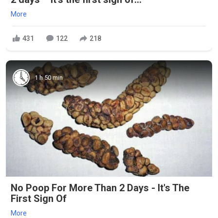
More
431
122
218
1 h 50 min
No Poop For More Than 2 Days - It's The
First Sign Of
More