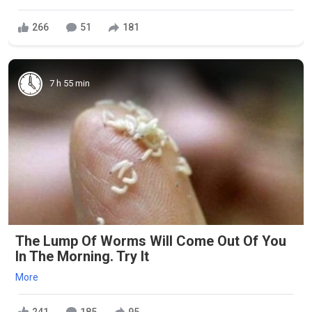
266
51
181
7 h 55 min
The Lump Of Worms Will Come Out Of You
In The Morning. Try It
More
241
185
95