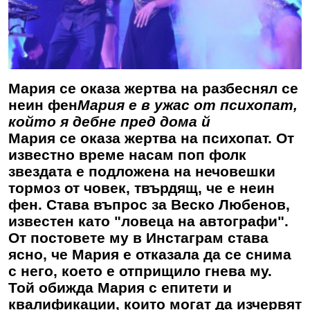
Мария се оказа жертва на разбеснял се
неин фен
Мария е в ужас от психопат,
който я дебне пред дома й
Мария се оказа жертва на психопат. От
известно време насам поп фолк
звездата е подложена на нечовешки
тормоз от човек, твърдящ, че е неин
фен. Става въпрос за Веско Любенов,
известен като "ловеца на автографи".
От постовете му в Инстаграм става
ясно, че Мария е отказала да се снима
с него, което е отприщило гнева му.
Той обижда Мария с епитети и
квалификации, които могат да изчервят