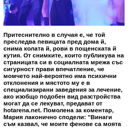
Притеснително в случая е, че той
преследва певицата пред дома й,
снима колата й, рови в пощенската й
кутия. От снимките, които публикува на
страницата си в социалната мрежа със
сигурност прави впечатление, че
момчето най-вероятно има психични
отклонения и мястото му е в
специализирани заведения за лечение,
ако изобщо подобен вид разстройства
могат да се лекуват, предават от
hotarena.net. Помолена за коментар,
Мария лаконично сподели: "Винаги
съм казвал, че моите фенове са моята