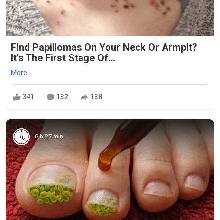
Find Papillomas On Your Neck Or Armpit?
It's The First Stage Of...
More
341
132
138
6 h 27 min