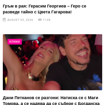
Гръм в рая: Герасим Георгиев – Геро се
разведе тайно с Цвета Гагарова!
AUGUST 03, 2026
1148
КЛЮКИ
Дани Петканов се разгони: Натиска се с Маги
Томова, а се надява да се събере с Богданска