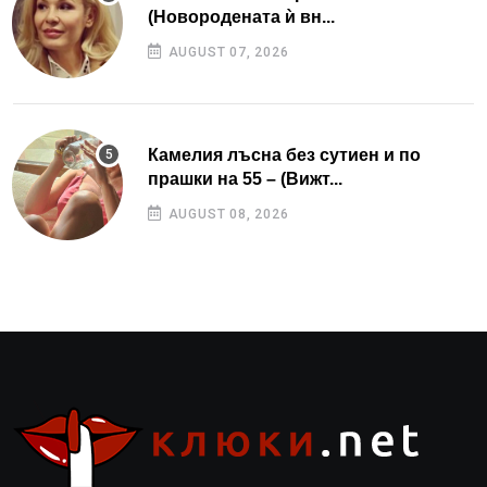
(Новородената ѝ вн...
AUGUST 07, 2026
Камелия лъсна без сутиен и по
прашки на 55 – (Вижт...
AUGUST 08, 2026