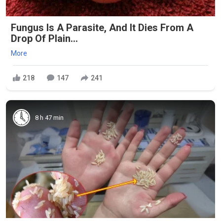
Fungus Is A Parasite, And It Dies From A
Drop Of Plain...
More
218
147
241
8 h 47 min