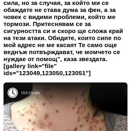
сила, но за случая, за който ми се
обаждате не става дума за фен, а за
човек с видими проблеми, който ме
тормози. Притеснявам се за
сигурността си и скоро ще сложа край
на тези атаки. Обидите, които сипе по
мой адрес не ме касаят Те само още
веднъж потвърждават, че момчето се
нуждае от помощ", каза звездата.
[gallery link="file"
ids="123049,123050,123051"]
10 h 25 min