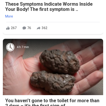
These Symptoms Indicate Worms Inside
Your Body! The first symptom is ..
More
267
76
362
4 h 7 min
You haven’t gone to the toilet for more than
2 days – it's the first sign of...