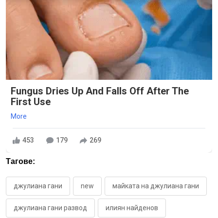
Fungus Dries Up And Falls Off After The
First Use
More
453
179
269
Тагове:
джулиана гани
new
майката на джулиана гани
джулиана гани развод
илиян найденов