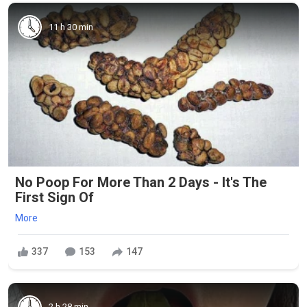
11 h 30 min
No Poop For More Than 2 Days - It's The
First Sign Of
More
337
153
147
2 h 28 min