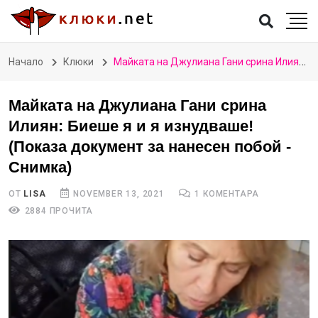
Начало
Клюки
Майката на Джулиана Гани срина Илиян: Биеше я и я изнудваше! (Показа документ за нанесен побой - Снимка)
Майката на Джулиана Гани срина
Илиян: Биеше я и я изнудваше!
(Показа документ за нанесен побой -
Снимка)
ОТ
LISA
NOVEMBER 13, 2021
1 КОМЕНТАРА
2884 ПРОЧИТА