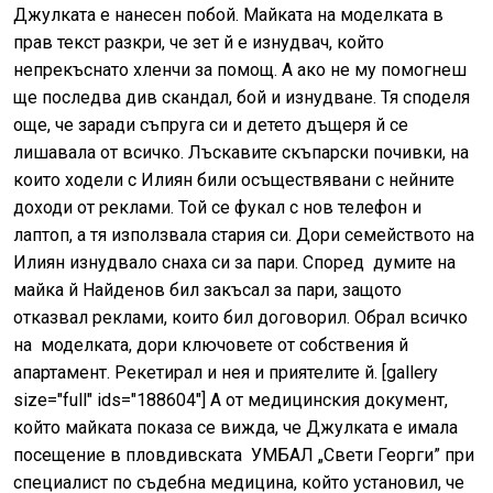
Джулката е нанесен побой. Майката на моделката в
прав текст разкри, че зет й е изнудвач, който
непрекъснато хленчи за помощ. А ако не му помогнеш
ще последва див скандал, бой и изнудване. Тя споделя
още, че заради съпруга си и детето дъщеря й се
лишавала от всичко. Лъскавите скъпарски почивки, на
които ходели с Илиян били осъществявани с нейните
доходи от реклами. Той се фукал с нов телефон и
лаптоп, а тя използвала стария си. Дори семейството на
Илиян изнудвало снаха си за пари. Според думите на
майка й Найденов бил закъсал за пари, защото
отказвал реклами, които бил договорил. Обрал всичко
на моделката, дори ключовете от собствения й
апартамент. Рекетирал и нея и приятелите й. [gallery
size="full" ids="188604"] А от медицинския документ,
който майката показа се вижда, че Джулката е имала
посещение в пловдивската УМБАЛ „Свети Георги” при
специалист по съдебна медицина, който установил, че