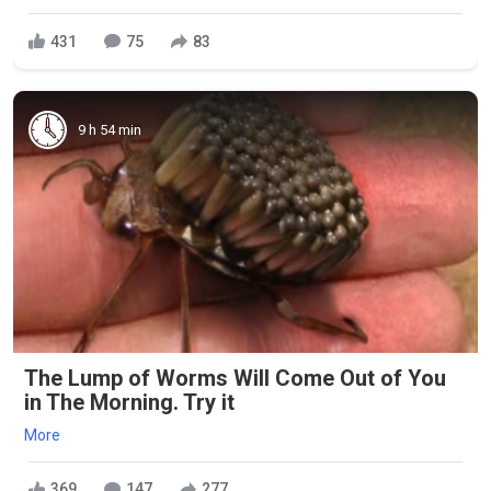
431
75
83
9 h 54 min
The Lump of Worms Will Come Out of You
in The Morning. Try it
More
369
147
277