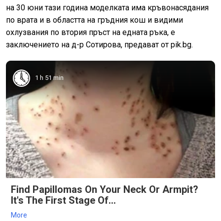
на 30 юни тази година моделката има кръвонасядания
по врата и в областта на гръдния кош и видими
охлузвания по втория пръст на едната ръка, е
заключението на д-р Сотирова, предават от pik.bg.
1 h 51 min
Find Papillomas On Your Neck Or Armpit?
It's The First Stage Of...
More