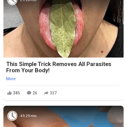
This Simple Trick Removes All Parasites
From Your Body!
More
385
26
337
4 h 29 min