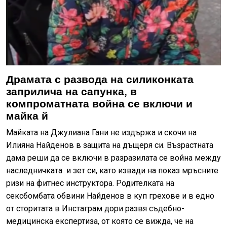
Драмата с развода на силиконката
заприлича на сапунка, в
компроматната война се включи и
майка й
Майката на Джулиана Гани не издържа и скочи на
Илияна Найденов в защита на дъщеря си. Възрастната
дама реши да се включи в разразилата се война между
наследничката и зет си, като извади на показ мръсните
ризи на фитнес инструктора. Родителката на
сексбомбата обвини Найденов в куп грехове и в едно
от сторитата в Инстаграм дори развя съдебно-
медицинска експертиза, от която се вижда, че на