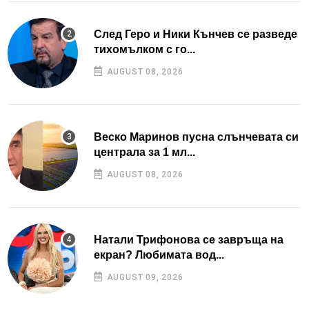
След Геро и Ники Кънчев се разведе
тихомълком с го...
AUGUST 08, 2026
Веско Маринов пусна слънчевата си
централа за 1 мл...
AUGUST 08, 2026
Натали Трифонова се завръща на
екран? Любимата вод...
AUGUST 09, 2026