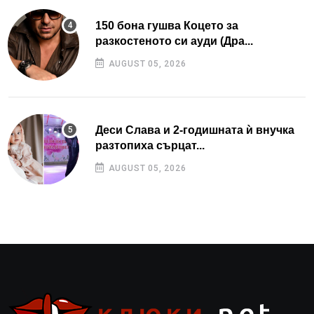
150 бона гушва Коцето за
разкостеното си ауди (Дра...
AUGUST 05, 2026
Деси Слава и 2-годишната ѝ внучка
разтопиха сърцат...
AUGUST 05, 2026