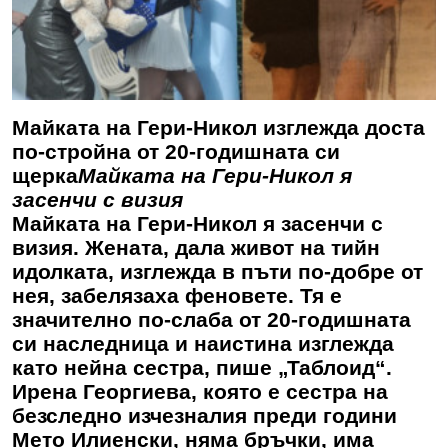
Майката на Гери-Никол изглежда доста
по-стройна от 20-годишната си
щерка
Майката на Гери-Никол я
засенчи с визия
Майката на Гери-Никол я засенчи с
визия. Жената, дала живот на тийн
идолката, изглежда в пъти по-добре от
нея, забелязаха феновете. Тя е
значително по-слаба от 20-годишната
си наследница и наистина изглежда
като нейна сестра, пише „Таблоид“.
Ирена Георгиева, която е сестра на
безследно изчезналия преди години
Мето Илиенски, няма бръчки, има