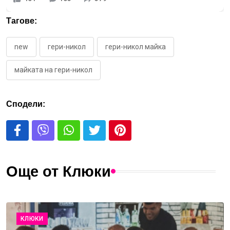
Тагове:
new
гери-никол
гери-никол майка
майката на гери-никол
Сподели:
Още от Клюки
КЛЮКИ