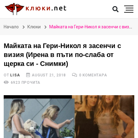
Начало
Клюки
Майката на Гери-Никол я засенчи с визия (Ирена в пъти по-слаба от щерка си - Снимки)
Майката на Гери-Никол я засенчи с
визия (Ирена в пъти по-слаба от
щерка си - Снимки)
ОТ
LISA
AUGUST 21, 2018
0 КОМЕНТАРА
6923 ПРОЧИТА