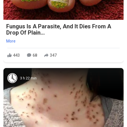
Fungus Is A Parasite, And It Dies From A
Drop Of Plain...
More
443
68
347
3 h 22 min