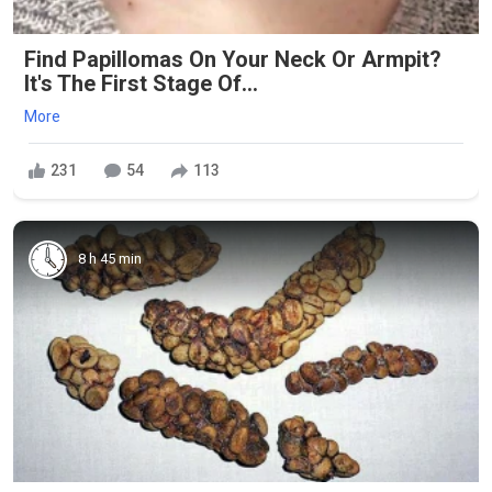
Find Papillomas On Your Neck Or Armpit?
It's The First Stage Of...
More
231
54
113
8 h 45 min