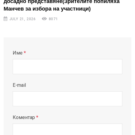
досадно представяне(Зрителите попиляха
Манчев за избора на участници)
JULY 21, 2026
8071
Име
*
E-mail
Коментар
*