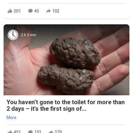
201
45
102
2 h 5 min
You haven’t gone to the toilet for more than
2 days – it's the first sign of...
More
451
153
379