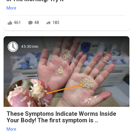
More
461
48
183
4 h 30 min
These Symptoms Indicate Worms Inside
Your Body! The first symptom is ..
More