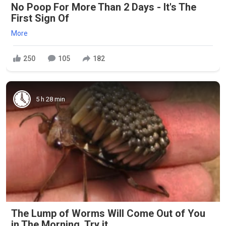
No Poop For More Than 2 Days - It's The
First Sign Of
More
250
105
182
5 h 28 min
The Lump of Worms Will Come Out of You
in The Morning. Try it