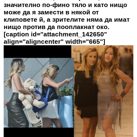
значително по-фино тяло и като нищо
може да я замести в някой от
клиповете й, а зрителите няма да имат
нищо против да пооплакнат око.
[caption id="attachment_142650"
align="aligncenter" width="665"]