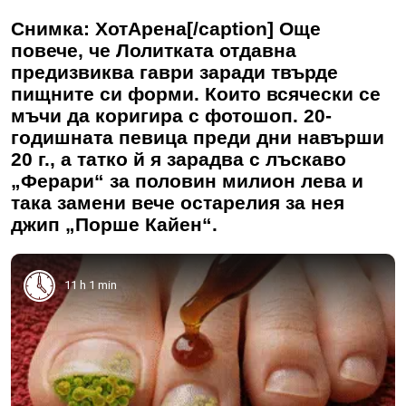
Снимка: ХотАрена[/caption] Още
повече, че Лолитката отдавна
предизвиква гаври заради твърде
пищните си форми. Които всячески се
мъчи да коригира с фотошоп. 20-
годишната певица преди дни навърши
20 г., а татко й я зарадва с лъскаво
„Ферари“ за половин милион лева и
така замени вече остарелия за нея
джип „Порше Кайен“.
11 h 1 min