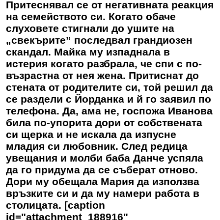
Притеснявал се от негативната реакция
на семейството си. Когато обаче
слуховете стигнали до ушите на
„свекърите” последвал грандиозен
скандал. Майка му изпаднала в
истерия когато разбрала, че спи с по-
възрастна от нея жена. Притиснат до
стената от родителите си, той решил да
се раздели с Йорданка и й го заявил по
телефона. Да, ама не, госпожа Иванова
била по-упорита дори от собствената
си щерка и не искала да изпусне
младия си любовник. След редица
увещания и молби баба Данче успяла
да го придума да се съберат отново.
Дори му обещала Мария да използва
връзките си и да му намери работа в
столицата. [caption
id="attachment_188916"