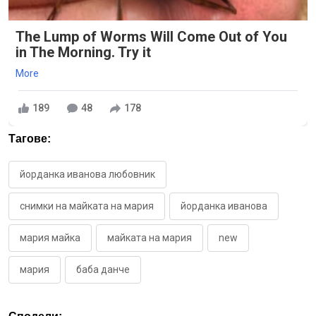
The Lump of Worms Will Come Out of You
in The Morning. Try it
More
189
48
178
Тагове:
йорданка иванова любовник
снимки на майката на мария
йорданка иванова
мария майка
майката на мария
new
мария
баба данче