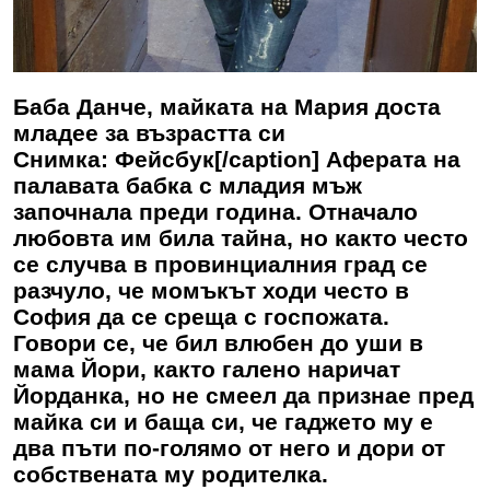
Баба Данче, майката на Мария доста
младее за възрастта си
Снимка: Фейсбук[/caption] Аферата на
палавата бабка с младия мъж
започнала преди година. Отначало
любовта им била тайна, но както често
се случва в провинциалния град се
разчуло, че момъкът ходи често в
София да се среща с госпожата.
Говори се, че бил влюбен до уши в
мама Йори, както галено наричат
Йорданка, но не смеел да признае пред
майка си и баща си, че гаджето му е
два пъти по-голямо от него и дори от
собствената му родителка.