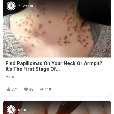
7 h 29 min
Find Papillomas On Your Neck Or Armpit?
It's The First Stage Of...
More
371
28
119
6 min