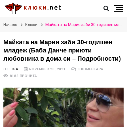
Начало
Клюки
Майката на Мария заби 30-годишен младеж (Баба Данче приюти любовника в дома си – Подробности)
Майката на Мария заби 30-годишен
младеж (Баба Данче приюти
любовника в дома си – Подробности)
ОТ
LISA
NOVEMBER 20, 2021
0 КОМЕНТАРА
8183 ПРОЧИТА