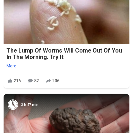
The Lump Of Worms Will Come Out Of You
In The Morning. Try It
More
216
82
206
3 h 47 min