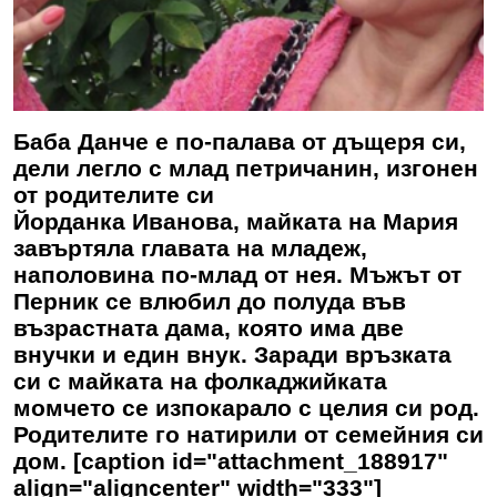
Баба Данче е по-палава от дъщеря си,
дели легло с млад петричанин, изгонен
от родителите си
Йорданка Иванова, майката на Мария
завъртяла главата на младеж,
наполовина по-млад от нея. Мъжът от
Перник се влюбил до полуда във
възрастната дама, която има две
внучки и един внук. Заради връзката
си с майката на фолкаджийката
момчето се изпокарало с целия си род.
Родителите го натирили от семейния си
дом. [caption id="attachment_188917"
align="aligncenter" width="333"]