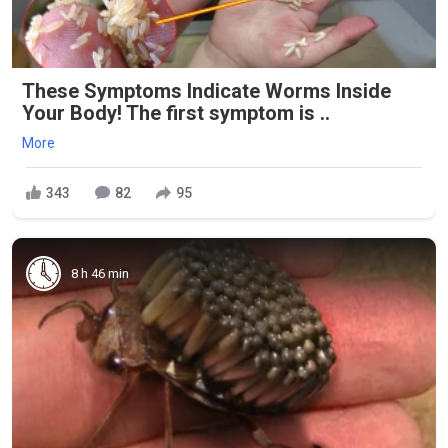
These Symptoms Indicate Worms Inside
Your Body! The first symptom is ..
More
343
82
95
8 h 46 min