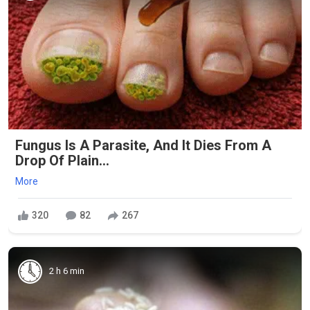
Fungus Is A Parasite, And It Dies From A
Drop Of Plain...
More
320
82
267
2 h 6 min