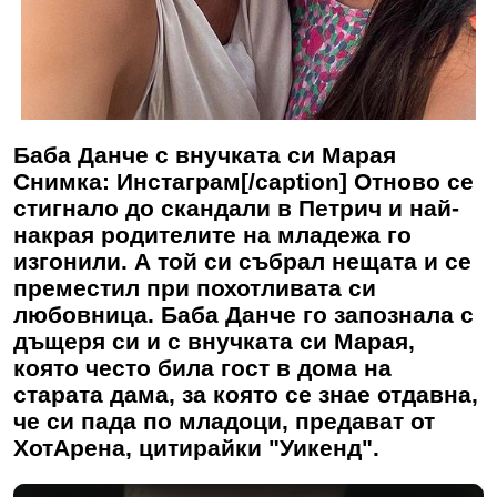
Баба Данче с внучката си Марая
Снимка: Инстаграм[/caption] Отново се
стигнало до скандали в Петрич и най-
накрая родителите на младежа го
изгонили. А той си събрал нещата и се
преместил при похотливата си
любовница. Баба Данче го запознала с
дъщеря си и с внучката си Марая,
която често била гост в дома на
старата дама, за която се знае отдавна,
че си пада по младоци, предават от
ХотАрена, цитирайки "Уикенд".