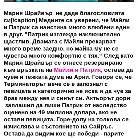
Мария Шрайвър не даде благословията
си[/caption] Медиите са уверени, че Майли
и Патрик са наистина много влюбени един
в друг. "Патрик изглежда изключително
щастлив. Двамата с Майли прекарват
много време заедно, но майка му не се
чувства много комфортно с тях.“ След като
Мария Шрайвър се отнесе резервирано
към връзката на
Майли и Патрик
, остава да
чуем и тежката дума на Арни. Говори се, че
Терминаторът вече се е запознал с
певицата и категорично не иска и да чуе за
брак между нея и синът си. Актьорът дори
заплашил да лиши Патрик от наследство
оценено на 49 милиона долара, ако не
остави певицата. Горе-долу на толкова се
изчислява и състоянието на Сайръс.
Остава да видим кое ще победи - парите