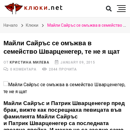
Начало
Клюки
Майли Сайръс се омъжва в семейство Шварценегер, те не я щат
Майли Сайръс се омъжва в
семейство Шварценегер, те не я щат
ОТ
КРИСТИНА МИЛЕВА
JANUARY 09, 2015
0 КОМЕНТАРА
2044 ПРОЧИТА
Майли Сайръс и Патрик Шварценегер пред
брак, вижте как посрещнаха певицата във
фамилията
Майли Сайръс
и Патрик Шварценегер са последната
звездна двойка. И макар че са заедно само