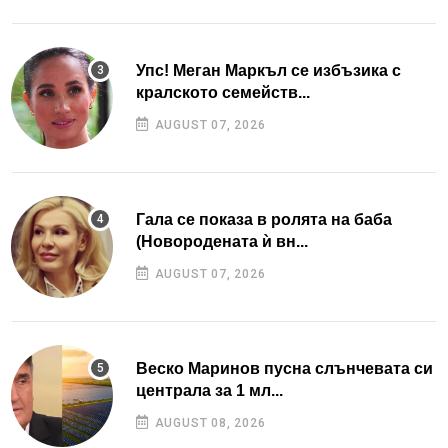
Упс! Меган Маркъл се избъзика с
кралското семейств...
AUGUST 07, 2026
Гала се показа в ролята на баба
(Новородената ѝ вн...
AUGUST 07, 2026
Веско Маринов пусна слънчевата си
централа за 1 мл...
AUGUST 08, 2026