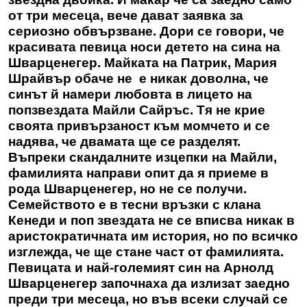
от три месеца, вече дават заявка за
сериозно обвързване. Дори се говори, че
красивата певица носи детето на сина на
Шварценегер. Майката на Патрик, Мария
Шрайвър обаче не е никак доволна, че
синът й намери любовта в лицето на
попзвездата Майли Сайръс. Тя не крие
своята привързаност към момчето и се
надява, че двамата ще се разделят.
Въпреки скандалните изцепки на Майли,
фамилията направи опит да я приеме в
рода Шварценегер, но не се получи.
Семейството е в тесни връзки с клана
Кенеди и поп звездата не се вписва никак в
аристократичната им история, но по всичко
изглежда, че ще стане част от фамилията.
Певицата и най-големият син на Арнолд
Шварценегер започнаха да излизат заедно
преди три месеца, но във всеки случай се