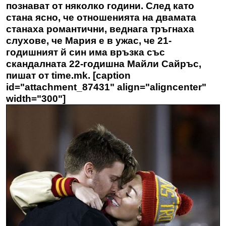
познават от няколко години. След като
стана ясно, че отношенията на двамата
станаха романтични, веднага тръгнаха
слухове, че Мария е в ужас, че 21-
годишният й син има връзка със
скандалната 22-годишна
Майли Сайръс,
пишат от time.mk. [caption
id="attachment_87431" align="aligncenter"
width="300"]