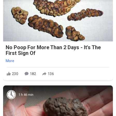
No Poop For More Than 2 Days - It's The
First Sign Of
More
230
182
136
1 h 46 min