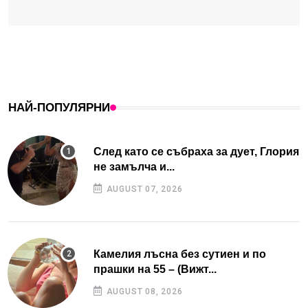
НАЙ-ПОПУЛЯРНИ
След като се събраха за дует, Глория
не замълча и...
AUGUST 07, 2026
Камелия лъсна без сутиен и по
прашки на 55 – (Вижт...
AUGUST 08, 2026