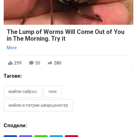
The Lump of Worms Will Come Out of You
in The Morning. Try it
More
299
55
280
Тагове:
майли сайръс
new
майли и патрик шварценегер
Сподели: