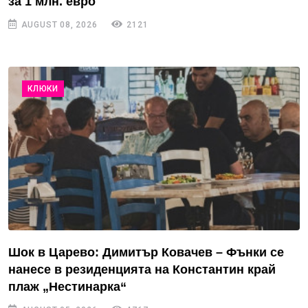
за 1 млн. евро
AUGUST 08, 2026
2121
КЛЮКИ
Шок в Царево: Димитър Ковачев – Фънки се
нанесе в резиденцията на Константин край
плаж „Нестинарка“