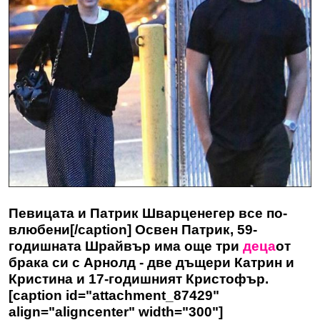
Певицата и Патрик Шварценегер все по-
влюбени[/caption] Освен Патрик, 59-
годишната Шрайвър има още три
деца
от
брака си с Арнолд - две дъщери Катрин и
Кристина и 17-годишният Кристофър.
[caption id="attachment_87429"
align="aligncenter" width="300"]