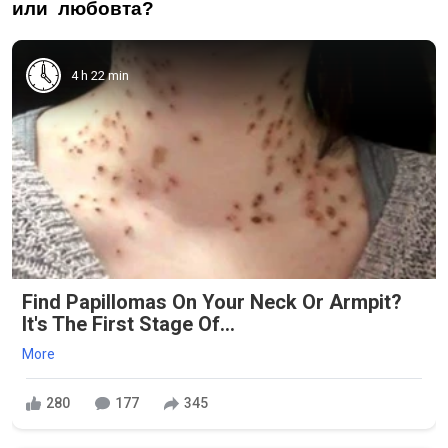
или любовта?
4 h 22 min
Find Papillomas On Your Neck Or Armpit?
It's The First Stage Of...
More
280
177
345