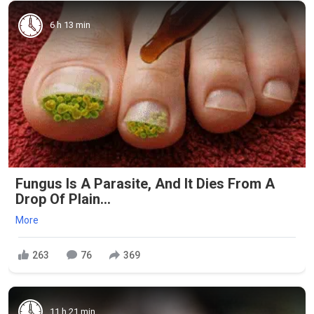
6 h 13 min
Fungus Is A Parasite, And It Dies From A
Drop Of Plain...
More
263
76
369
11 h 21 min