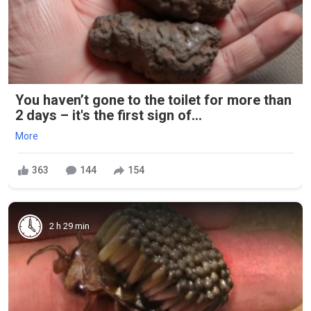
You haven’t gone to the toilet for more than
2 days – it's the first sign of...
More
363
144
154
2 h 29 min