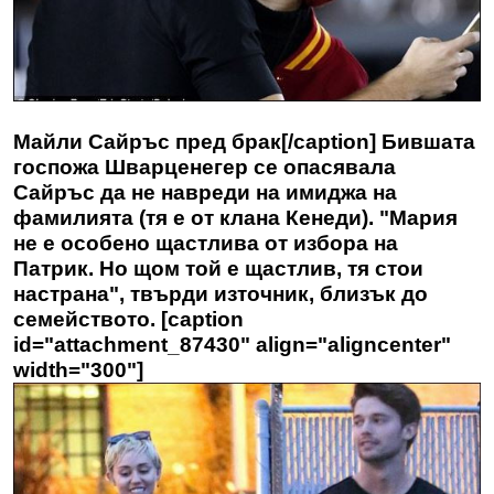
Майли Сайръс пред брак[/caption] Бившата
госпожа Шварценегер се опасявала
Сайръс да не навреди на имиджа на
фамилията (тя е от клана Кенеди). "Мария
не е особено щастлива от избора на
Патрик. Но щом той е щастлив, тя стои
настрана", твърди източник, близък до
семейството. [caption
id="attachment_87430" align="aligncenter"
width="300"]