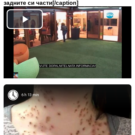
задните си части[/caption]
6 h 13 min