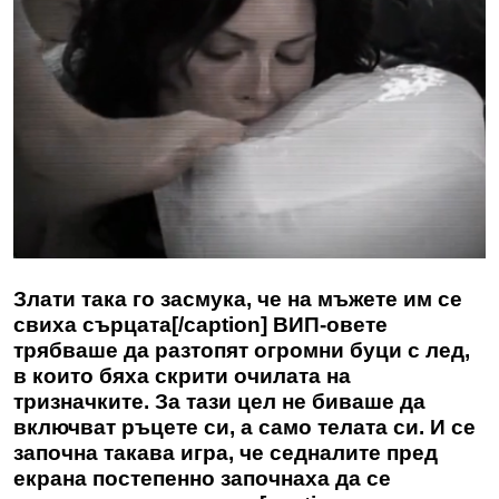
Злати така го засмука, че на мъжете им се
свиха сърцата[/caption] ВИП-овете
трябваше да разтопят огромни буци с лед,
в които бяха скрити очилата на
тризначките. За тази цел не биваше да
включват ръцете си, а само телата си. И се
започна такава игра, че седналите пред
екрана постепенно започнаха да се