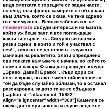
видя сметката с горещите си задни части,
но след този фурор, камерите се обърнаха
към Златка, която се оказа, че така здраво
го е засмукала…Всички забелязаха, че
плейметката
събуди интереса и на Багата,
който уж беше зает, а все поглеждаше
какви ги върши тя. „Сигурно си спомни
разни сцени, в които и той е участвал с
нея!”, хихикат се доволни от случката
маниаци на реалитито. Злати определено
сви топката на мъжете с начина, по който го
поема и накара Фънки да крещи до полуда:
„Браво! Давай! Браво!”. Къци дори си
сложи крака, но ако е имал тайни копнежи
той да бъде случайно облизан, то е останал
разочарован, защото те не се сбъднаха.
[caption id="attachment_15922"
align="aligncenter" width="300"] Камелия се
оказа доста оригинална и счупи леда със