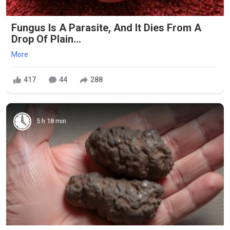
Fungus Is A Parasite, And It Dies From A
Drop Of Plain...
More
417
44
288
5 h 18 min