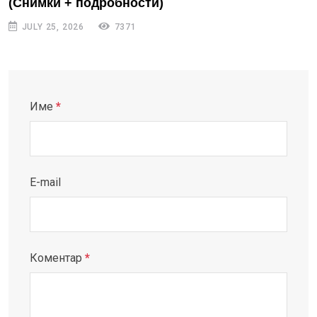
(Снимки + подробности)
JULY 25, 2026
7371
Име
*
E-mail
Коментар
*