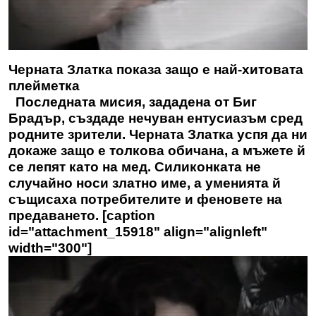
Черната Златка показа защо е най-хитовата
плейметка
Последната мисия, зададена от Биг
Брадър, създаде нечуван ентусиазъм сред
родните зрители. Черната Златка успя да ни
докаже защо е толкова обичана, а мъжете й
се лепят като на мед. Силиконката не
случайно носи златно име, а уменията й
същисаха потребителите и феновете на
предаването. [caption
id="attachment_15918" align="alignleft"
width="300"]