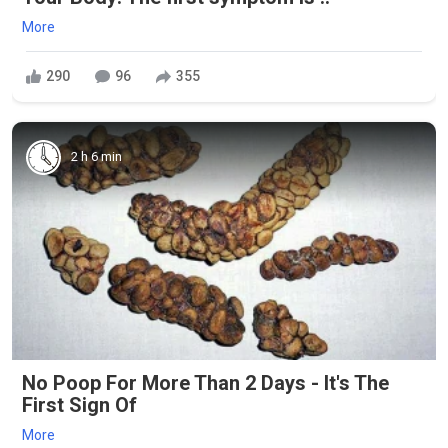
More
290
96
355
2 h 6 min
No Poop For More Than 2 Days - It's The
First Sign Of
More