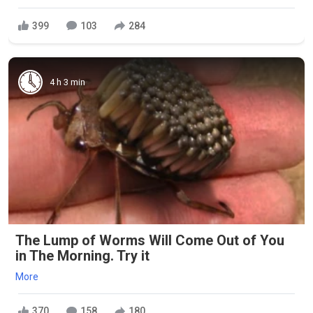
399
103
284
4 h 3 min
The Lump of Worms Will Come Out of You
in The Morning. Try it
More
370
158
180