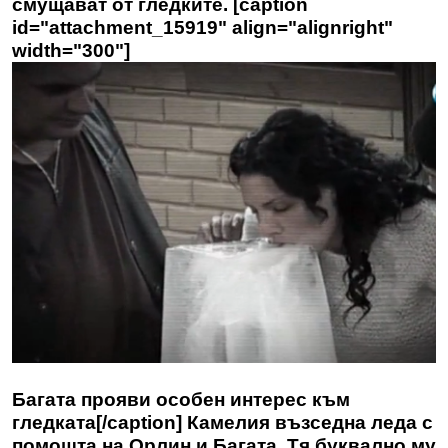
смущават от гледките. [caption
id="attachment_15919" align="alignright"
width="300"]
Багата прояви особен интерес към
гледката[/caption] Камелия възседна леда с
помощта на Орлин и Багата. Тя буквално му