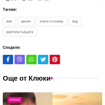
Тагове:
вип
мисия
злати го поема
лед
разтопи сърцата
Сподели:
Още от Клюки
КЛЮКИ