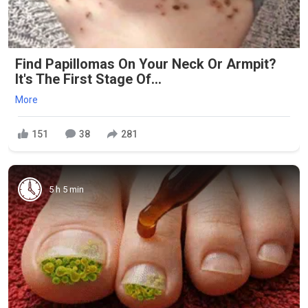
Find Papillomas On Your Neck Or Armpit?
It's The First Stage Of...
More
151
38
281
5 h 5 min