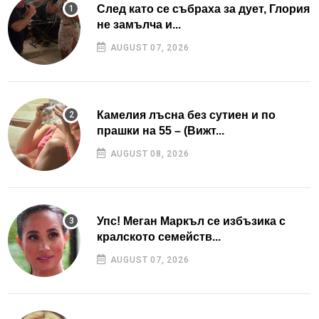
След като се събраха за дует, Глория
не замълча и...
AUGUST 07, 2026
Камелия лъсна без сутиен и по
прашки на 55 – (Вижт...
AUGUST 08, 2026
Упс! Меган Маркъл се избъзика с
кралското семейств...
AUGUST 07, 2026