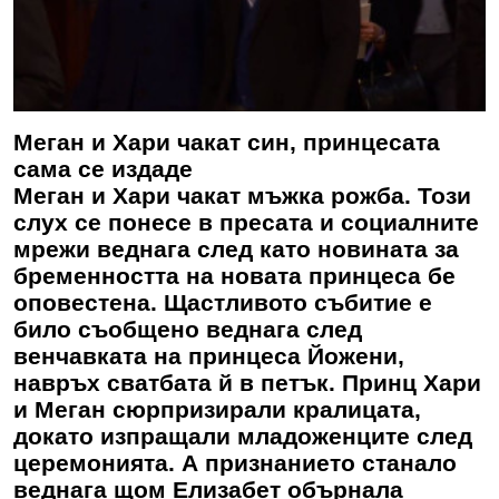
Меган и Хари чакат син, принцесата
сама се издаде
Меган и Хари чакат мъжка рожба. Този
слух се понесе в пресата и социалните
мрежи веднага след като новината за
бременността на новата принцеса бе
оповестена. Щастливото събитие е
било съобщено веднага след
венчавката на принцеса Йожени,
навръх сватбата й в петък. Принц Хари
и Меган сюрпризирали кралицата,
докато изпращали младоженците след
церемонията. А признанието станало
веднага щом Елизабет обърнала