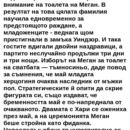
внимание на тоалета на Меган. В
резултат на това цялата фамилия
научила едновременно за
предстоящото раждане, а
младоженците - веднага щом
пристигнали в замъка Уиндзор. И така
гостите вдигали двойни наздравици, а
партито неслучайно продължи три дни
и три нощи. Изборът на Меган за тоалет
на сватбата — тъмносиньо, даде повод
за съмнения, че май младата
херцогиня очаква наследник от мъжки
пол. Стратегическите й опити да скрие
фигурата си, също издават, че
бременността май е по-напреднала от
очакваното. Двамата с Хари се ожениха
през май, а на церемонията Меган
беше стройна като фиданка.
Напоследък обаче тя чувствително се