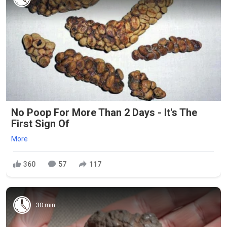
No Poop For More Than 2 Days - It's The
First Sign Of
More
360
57
117
30 min