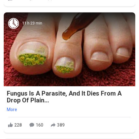
11 h 23 min
Fungus Is A Parasite, And It Dies From A
Drop Of Plain...
More
228
160
389