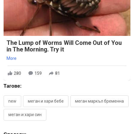
The Lump of Worms Will Come Out of You
in The Morning. Try it
More
280
159
81
Тагове:
new
меган и хари бебе
меган маркъл бременна
меган и хари син