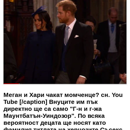
Меган и Хари чакат момченце? сн. You
Tube [/caption] Внуците им пък
директно ще са само "Г-н и г-жа
Маунтбатън-Уиндозор". По всяка
вероятност децата ще носят като
фамилия титлата на херцозите Съсекс,