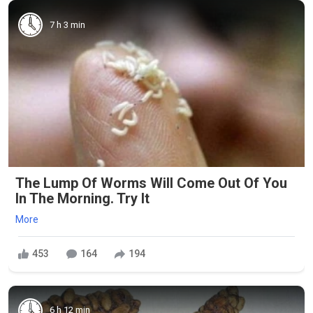
7 h 3 min
The Lump Of Worms Will Come Out Of You
In The Morning. Try It
More
453
164
194
6 h 12 min