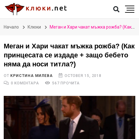
Начало
Клюки
Меган и Хари чакат мъжка рожба? (Как принцесата се издаде + защо бебето няма да носи титла?)
Меган и Хари чакат мъжка рожба? (Как
принцесата се издаде + защо бебето
няма да носи титла?)
ОТ
КРИСТИНА МИЛЕВА
OCTOBER 15, 2018
0 КОМЕНТАРА
567 ПРОЧИТА