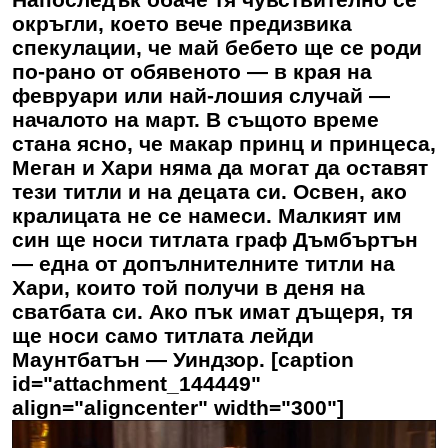
окръгли, което вече предизвика
спекулации, че май бебето ще се роди
по-рано от обявеното — в края на
февруари или най-лошия случай —
началото на март. В същото време
стана ясно, че макар принц и принцеса,
Меган и Хари няма да могат да оставят
тези титли и на децата си. Освен, ако
кралицата не се намеси. Малкият им
син ще носи титлата граф Дъмбъртън
— една от допълнителните титли на
Хари, които той получи в деня на
сватбата си. Ако пък имат дъщеря, тя
ще носи само титлата лейди
Маунтбатън — Уиндзор. [caption
id="attachment_144449"
align="aligncenter" width="300"]