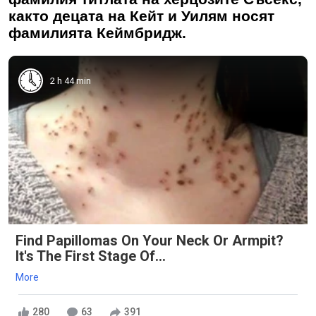
както децата на Кейт и Уилям носят
фамилията Кеймбридж.
2 h 44 min
Find Papillomas On Your Neck Or Armpit?
It's The First Stage Of...
More
280
63
391