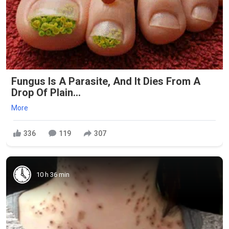
Fungus Is A Parasite, And It Dies From A
Drop Of Plain...
More
336
119
307
10 h 36 min