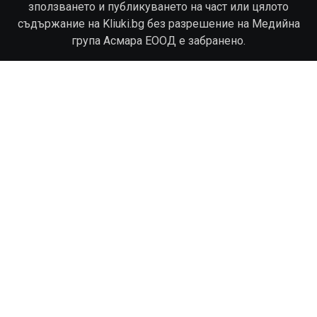
зползването и публикуването на част или цялото
съдържание на Kliuki.bg без разрешение на Медийна
група Асмара ЕООД е забранено.