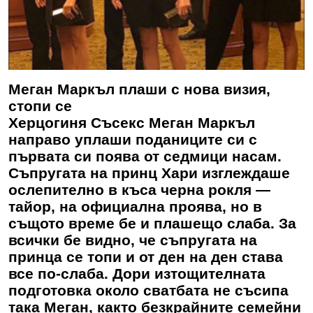
Меган Маркъл плаши с нова визия,
стопи се
Херцогиня Съсекс Меган Маркъл
направо уплаши поданиците си с
първата си поява от седмици насам.
Съпругата на принц Хари изглеждаше
ослепително в къса черна рокля —
тайор, на официална проява, но в
същото време бе и плашещо слаба. За
всички бе видно, че съпругата на
принца се топи и от ден на ден става
все по-слаба. Дори изтощителната
подготовка около сватбата не съсипа
така Меган, както безкрайните семейни