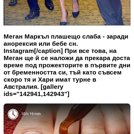
Меган Маркъл плашещо слаба - заради
анорексия или бебе сн.
Instagram[/caption] При все това, на
Меган ще й се наложи да прекара доста
време под прожекторите в първите дни
от бременността си, тъй като съвсем
скоро тя и Хари имат турне в
Австралия. [gallery
ids="142941,142943"]
10 h 19 min