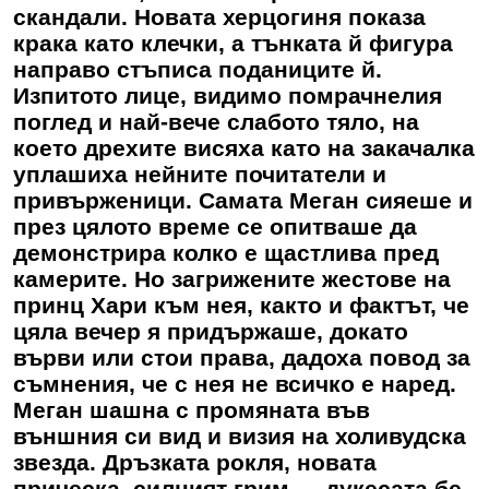
скандали. Новата херцогиня показа
крака като клечки, а тънката й фигура
направо стъписа поданиците й.
Изпитото лице, видимо помрачнелия
поглед и най-вече слабото тяло, на
което дрехите висяха като на закачалка
уплашиха нейните почитатели и
привърженици. Самата Меган сияеше и
през цялото време се опитваше да
демонстрира колко е щастлива пред
камерите. Но загрижените жестове на
принц Хари към нея, както и фактът, че
цяла вечер я придържаше, докато
върви или стои права, дадоха повод за
съмнения, че с нея не всичко е наред.
Меган шашна с промяната във
външния си вид и визия на холивудска
звезда. Дръзката рокля, новата
прическа, силният грим — дукесата бе