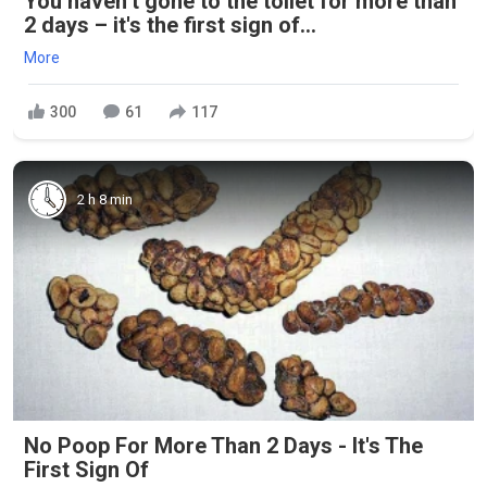
You haven’t gone to the toilet for more than
2 days – it's the first sign of...
More
300
61
117
2 h 8 min
No Poop For More Than 2 Days - It's The
First Sign Of