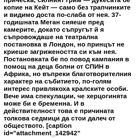
копие на Кейт — само без трапчинките
и видимо доста по-слаба от нея. 37-
годишната Меган сияеше пред
камерите, докато съпругът й я
съпровождаше на театрална
постановка в Лондон, но принцът не
криеше загрижеността си към нея.
Постановката бе по повод кампания в
помощ на деца болни от СПИН в
Африка, но въпреки благотворителния
характер на събитието, по-голям
интерес привлякоха кралските особи.
Вече има спекулации, че херцогинята
може би е бременна. И в
действителност това е причината
толкова седмици да стои далеч от
обществото. [caption
id="attachment_142942"