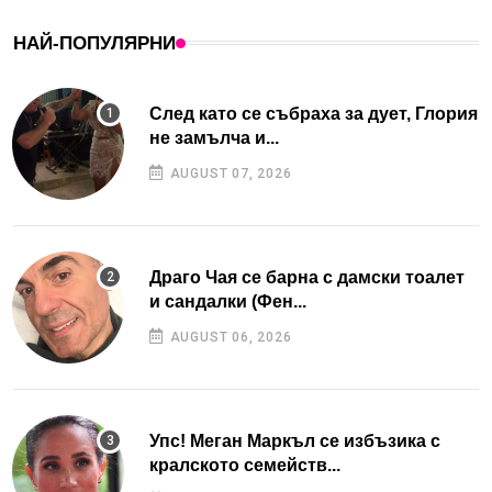
НАЙ-ПОПУЛЯРНИ
След като се събраха за дует, Глория
не замълча и...
AUGUST 07, 2026
Драго Чая се барна с дамски тоалет
и сандалки (Фен...
AUGUST 06, 2026
Упс! Меган Маркъл се избъзика с
кралското семейств...