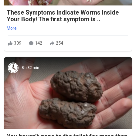
These Symptoms Indicate Worms Inside
Your Body! The first symptom is ..
More
309
142
254
8 h 32 min