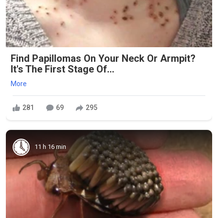
Find Papillomas On Your Neck Or Armpit?
It's The First Stage Of...
More
281
69
295
11 h 16 min