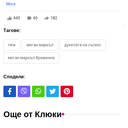
More
440
40
182
Тагове:
new
меган маркъл
дукесата на съсекс
меган маркъл бременна
Сподели:
Още от Клюки