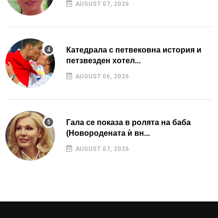
AUGUST 07, 2026
Катедрала с петвековна история и
петзвезден хотел...
AUGUST 06, 2026
Гала се показа в ролята на баба
(Новородената ѝ вн...
AUGUST 07, 2026