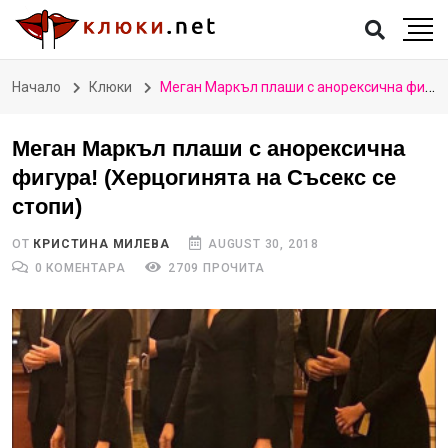
Начало
Клюки
Меган Маркъл плаши с анорексична фигура! (Херцогинята на Съсекс се стопи)
Меган Маркъл плаши с анорексична
фигура! (Херцогинята на Съсекс се
стопи)
ОТ
КРИСТИНА МИЛЕВА
AUGUST 30, 2018
0 КОМЕНТАРА
2709 ПРОЧИТА