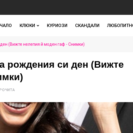
ЧАЛО
КЛЮКИ
КУРИОЗИ
СКАНДАЛИ
ЛЮБОПИТН
ден (Вижте нелепия й моден гаф - Снимки)
а рождения си ден (Вижте
имки)
ПРОЧИТА