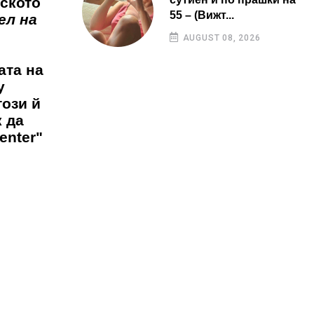
лското
55 – (Вижт...
ел на
AUGUST 08, 2026
и
ата на
y
този й
к да
enter"