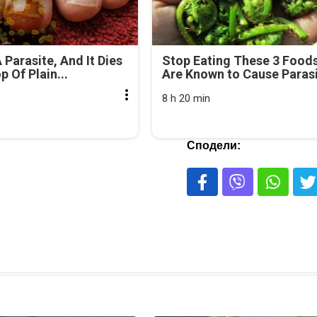
 Parasite, And It Dies
Stop Eating These 3 Food
 Of Plain...
Are Known to Cause Paras
8 h 20 min
Сподели: