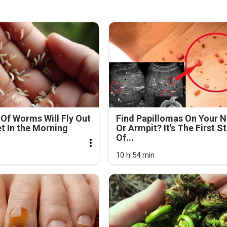
Of Worms Will Fly Out
Find Papillomas On Your 
et In the Morning
Or Armpit? It's The First S
Of...
10 h 54 min