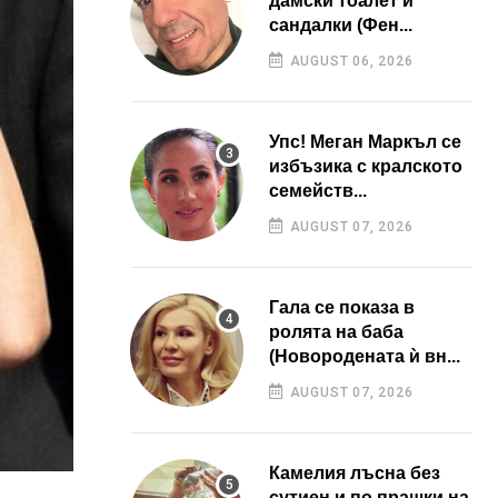
дамски тоалет и
сандалки (Фен...
AUGUST 06, 2026
Упс! Меган Маркъл се
избъзика с кралското
семейств...
AUGUST 07, 2026
Гала се показа в
ролята на баба
(Новородената ѝ вн...
AUGUST 07, 2026
Камелия лъсна без
сутиен и по прашки на