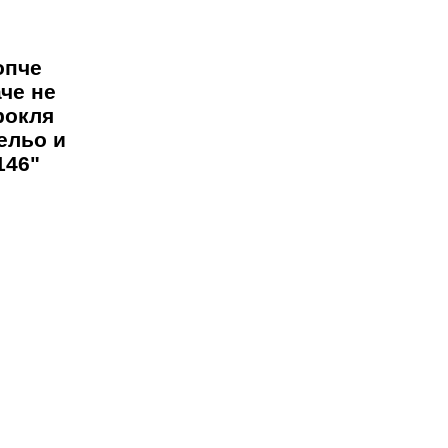
опче
че не
рокля
ельо и
146"