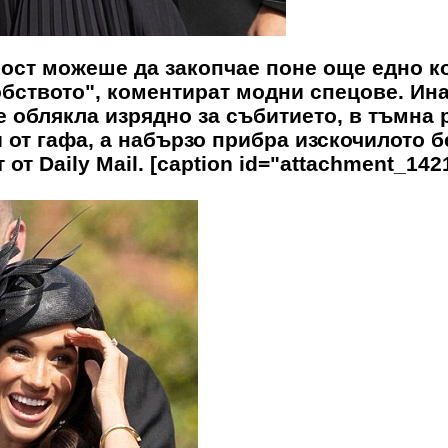
рност можеше да закопчае поне още едно к
обството", коментират модни спецове. Ина
е облякла изрядно за събитието, в тъмна 
и от гафа, а набързо прибра изскочилото б
т Daily Mail. [caption id="attachment_142