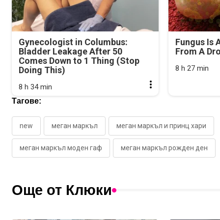
Gynecologist in Columbus:
Fungus Is A
Bladder Leakage After 50
From A Drop
Comes Down to 1 Thing (Stop
8 h 27 min
Doing This)
8 h 34 min
Тагове:
new
меган маркъл
меган маркъл и принц хари
меган маркъл моден гаф
меган маркъл рожден ден
Още от Клюки