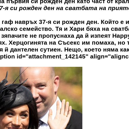
а първия си рожден ден като част от кра
-я си рожден ден на сватбата на прият
гаф навръх 37-я си рожден ден. Който е 
алско семейство. Тя и Хари бяха на сватб
 зяпачите не пропуснаха да й изпеят Happ
ях. Херцогинята на Съсекс им помаха, но 
я й дантелен сутиен. Нещо, което няма ка
tion id="attachment_142145" align="alignc