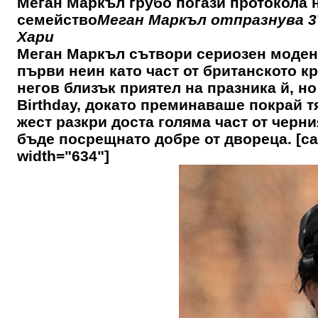
Меган Маркъл грубо погази протокола н
семейство
Меган Маркъл отпразнува 37
Хари
Меган Маркъл сътвори сериозен моден 
първи неин като част от британското кр
негов близък приятел на празника й, но
Birthday, докато преминаваше покрай т
жест разкри доста голяма част от черни
бъде посрещнато добре от двореца. [cap
width="634"]