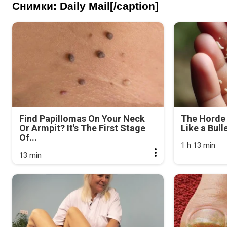
Снимки: Daily Mail[/caption]
Find Papillomas On Your Neck
The Horde 
Or Armpit? It's The First Stage
Like a Bull
Of...
1 h 13 min
13 min