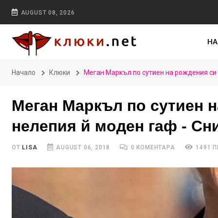
AUGUST 08, 2026
НА
Начало
Клюки
Меган Маркъл по сутиен на рождения си 
Меган Маркъл по сутиен н
нелепия й моден гаф - Сн
ОТ
LISA
AUGUST 06, 2018
0 КОМЕНТАРА
1491 