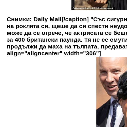
Снимки: Daily Mail[/caption] "Със сигу
на роклята си, щеше да си спести неуд
може да се отрече, че актрисата се беш
за 400 британски паунда. Тя не се смут
продължи да маха на тълпата, предават о
align="aligncenter" width="306"]