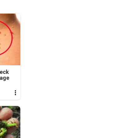
Neck
tage