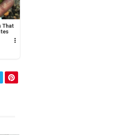
s That
ites