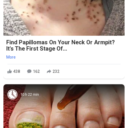
Find Papillomas On Your Neck Or Armpit?
It's The First Stage Of...
More
438
162
232
10 h 22 min