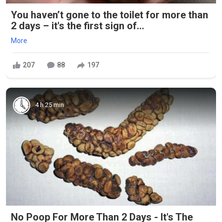
You haven’t gone to the toilet for more than
2 days – it's the first sign of...
More
207
88
197
4 h 25 min
No Poop For More Than 2 Days - It's The