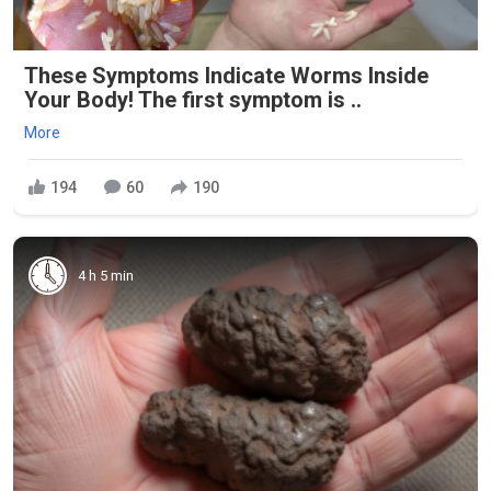
These Symptoms Indicate Worms Inside
Your Body! The first symptom is ..
More
194
60
190
4 h 5 min