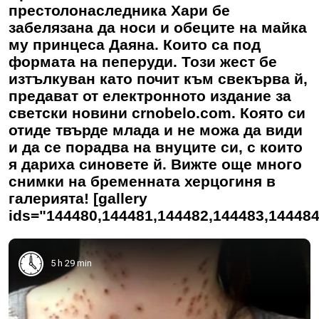
престолонаследника Хари бе
забелязана да носи и обеците на майка
му принцеса Даяна. Които са под
формата на пеперуди. Този жест бе
изтълкуван като почит към свекърва й,
предават от електронното издание за
светски новини crnobelo.com. Която си
отиде твърде млада и не можа да види
и да се порадва на внуците си, с които
я дариха синовете й. Вижте още много
снимки на бременната херцогиня в
галерията! [gallery
ids="144480,144481,144482,144483,144484
5 h 29 min