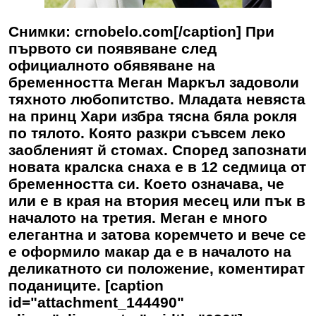
Снимки: crnobelo.com[/caption] При
първото си появяване след
официалното обявяване на
бременността Меган Маркъл задоволи
тяхното любопитство. Младата невяста
на принц Хари избра тясна бяла рокля
по тялото. Която разкри съвсем леко
заобленият й стомах. Според запознати
новата кралска снаха е в 12 седмица от
бременността си. Което означава, че
или е в края на втория месец или пък в
началото на третия. Меган е много
елегантна и затова коремчето и вече се
е оформило макар да е в началото на
деликатното си положение, коментират
поданиците. [caption
id="attachment_144490"