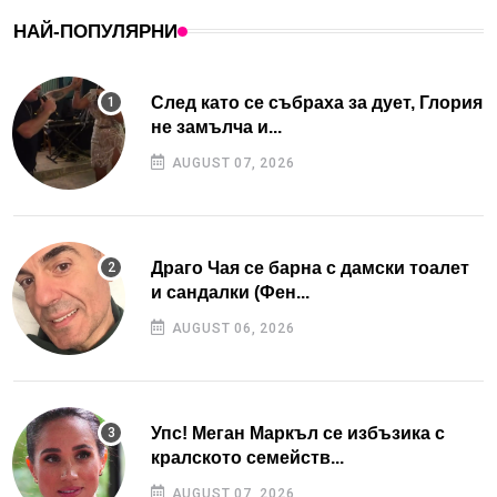
НАЙ-ПОПУЛЯРНИ
След като се събраха за дует, Глория
не замълча и...
AUGUST 07, 2026
Драго Чая се барна с дамски тоалет
и сандалки (Фен...
AUGUST 06, 2026
Упс! Меган Маркъл се избъзика с
кралското семейств...
AUGUST 07, 2026