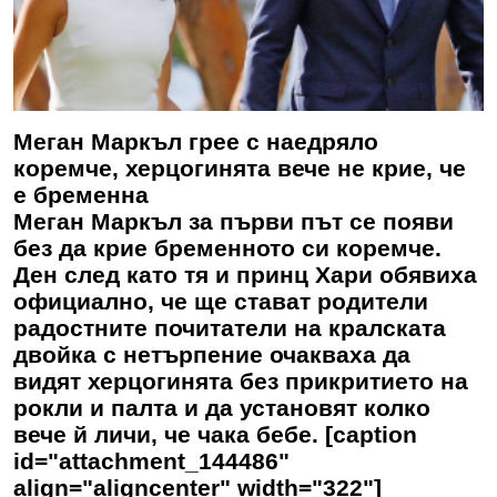
Меган Маркъл грее с наедряло
коремче, херцогинята вече не крие, че
е бременна
Меган Маркъл за първи път се появи
без да крие бременното си коремче.
Ден след като тя и принц Хари обявиха
официално, че ще стават родители
радостните почитатели на кралската
двойка с нетърпение очакваха да
видят херцогинята без прикритието на
рокли и палта и да установят колко
вече й личи, че чака бебе. [caption
id="attachment_144486"
align="aligncenter" width="322"]