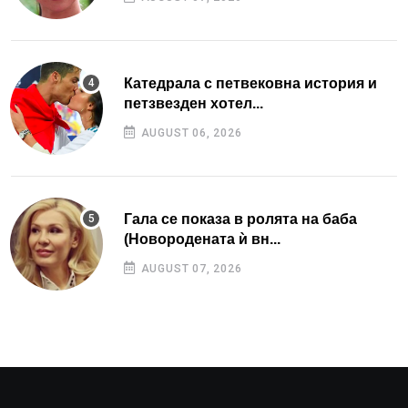
Катедрала с петвековна история и
петзвезден хотел...
AUGUST 06, 2026
Гала се показа в ролята на баба
(Новородената ѝ вн...
AUGUST 07, 2026