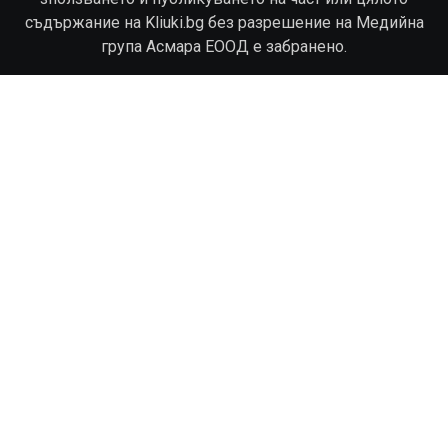
съдържание на Kliuki.bg без разрешение на Медийна
група Асмара ЕООД е забранено.