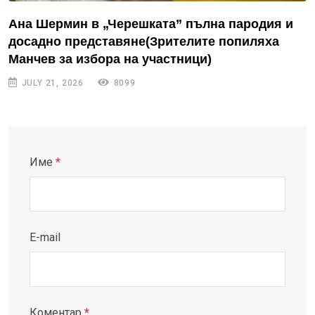
Ана Шермин в „Черешката” пълна пародия и
досадно представяне(Зрителите попиляха
Манчев за избора на участници)
JULY 21, 2026
8099
Име
*
E-mail
Коментар
*