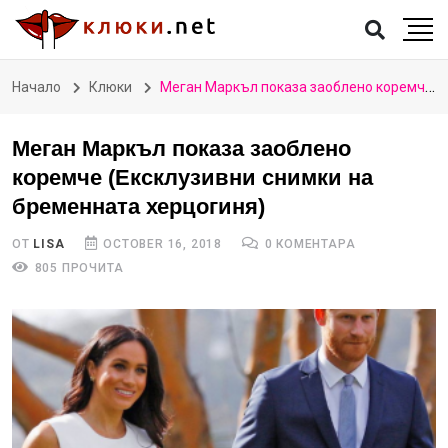
Начало
Клюки
Меган Маркъл показа заоблено коремче (Ексклузивни снимки на бременната херцогиня)
Меган Маркъл показа заоблено
коремче (Ексклузивни снимки на
бременната херцогиня)
ОТ
LISA
OCTOBER 16, 2018
0 КОМЕНТАРА
805 ПРОЧИТА