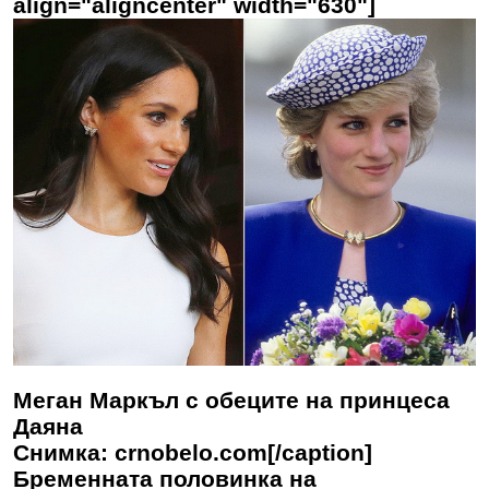
align="aligncenter" width="630"]
Меган Маркъл с обеците на принцеса
Даяна
Снимка: crnobelo.com[/caption]
Бременната половинка на