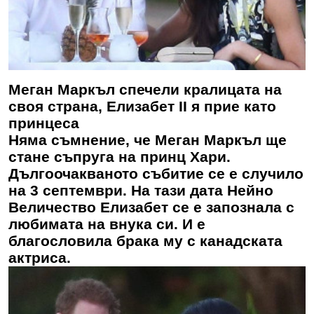
Меган Маркъл спечели кралицата на
своя страна, Елизабет II я прие като
принцеса
Няма съмнение, че Меган Маркъл ще
стане съпруга на принц Хари.
Дългоочакваното събитие се е случило
на 3 септември. На тази дата Нейно
Величество Елизабет се е запознала с
любимата на внука си. И е
благословила брака му с канадската
актриса.