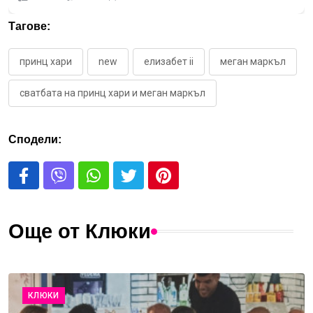
Тагове:
принц хари
new
елизабет ii
меган маркъл
сватбата на принц хари и меган маркъл
Сподели:
Още от Клюки
КЛЮКИ