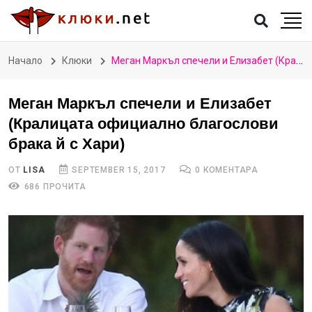
Начало
Клюки
Меган Маркъл спечели и Елизабет (Кралицата официално благослови брака й с Хари)
Меган Маркъл спечели и Елизабет
(Кралицата официално благослови
брака й с Хари)
ОТ
LISA
SEPTEMBER 15, 2017
0 КОМЕНТАРА
686 ПРОЧИТА