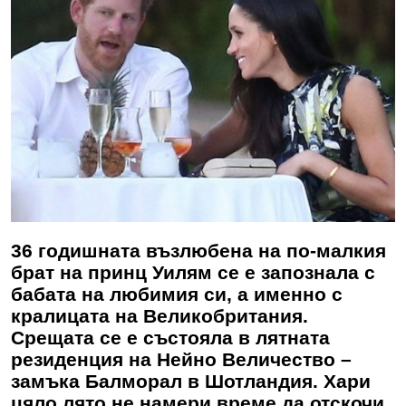
36 годишната възлюбена на по-малкия
брат на принц Уилям се е запознала с
бабата на любимия си, а именно с
кралицата на Великобритания.
Срещата се е състояла в лятната
резиденция на Нейно Величество –
замъка Балморал в Шотландия. Хари
цяло лято не намери време да отскочи