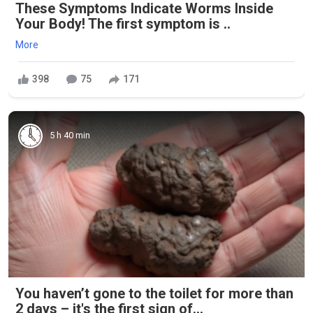
These Symptoms Indicate Worms Inside
Your Body! The first symptom is ..
More
398
75
171
5 h 40 min
You haven’t gone to the toilet for more than
2 days – it's the first sign of...