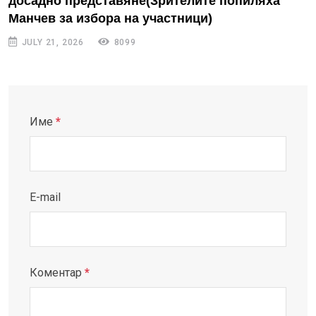
досадно представяне(Зрителите попиляха
Манчев за избора на участници)
JULY 21, 2026
8099
Име
*
E-mail
Коментар
*