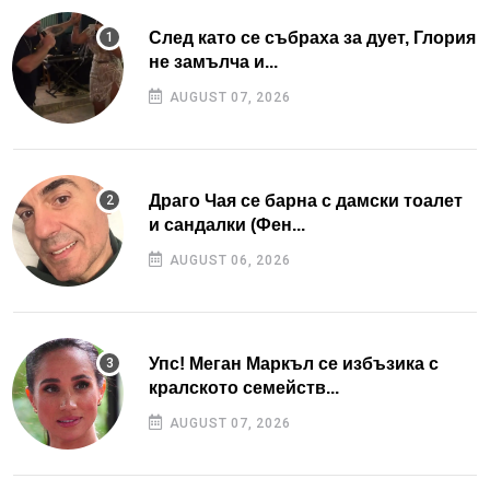
След като се събраха за дует, Глория
не замълча и...
AUGUST 07, 2026
Драго Чая се барна с дамски тоалет
и сандалки (Фен...
AUGUST 06, 2026
Упс! Меган Маркъл се избъзика с
кралското семейств...
AUGUST 07, 2026