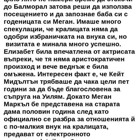
до Балморал затова реши да използва
посещението и да запознае баба си с
годеницата си Меган. Имаше много
спекулации, че кралицата няма да
одобри избраничката на внука си, но
визитата е минала много успешно.
Елизабет била впечатлена от актрисата
въпреки, че тя няма аристократичен
произход и вече веднъж е била
омъжена. Интересен факт е, че Кейт
Мидълтън трябваше да чака цели пет
години за да бъде благословена за
съпруга на Уилям. Докато Меган
Маркъл бе представена на старата
дама половин година след като
официално се разбра за отношенията й
с по-малкия внук на кралицата,
предават от електронното