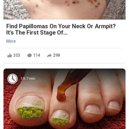
Find Papillomas On Your Neck Or Armpit?
It's The First Stage Of...
More
353
114
298
1 h 7 min