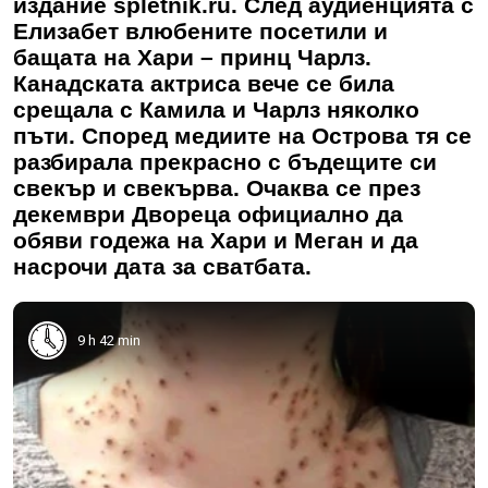
издание spletnik.ru. След аудиенцията с
Елизабет влюбените посетили и
бащата на Хари – принц Чарлз.
Канадската актриса вече се била
срещала с Камила и Чарлз няколко
пъти. Според медиите на Острова тя се
разбирала прекрасно с бъдещите си
свекър и свекърва. Очаква се през
декември Двореца официално да
обяви годежа на Хари и Меган и да
насрочи дата за сватбата.
9 h 42 min