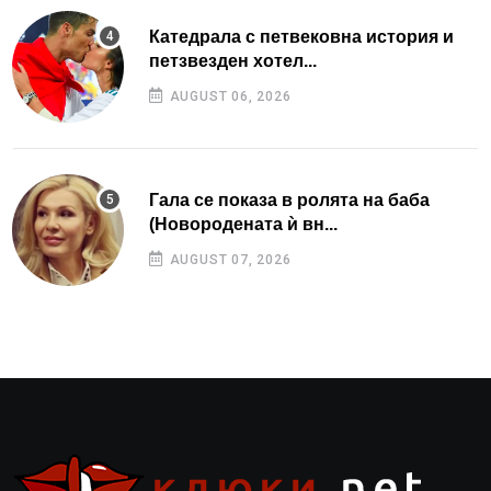
Катедрала с петвековна история и
петзвезден хотел...
AUGUST 06, 2026
Гала се показа в ролята на баба
(Новородената ѝ вн...
AUGUST 07, 2026