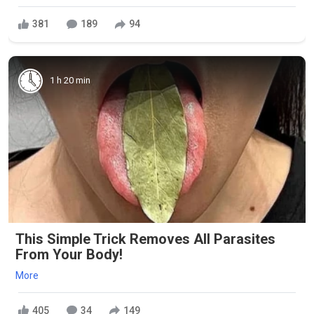
381
189
94
1 h 20 min
This Simple Trick Removes All Parasites
From Your Body!
More
405
34
149