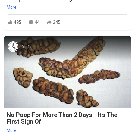
More
485
44
345
6 h 1 min
No Poop For More Than 2 Days - It's The
First Sign Of
More