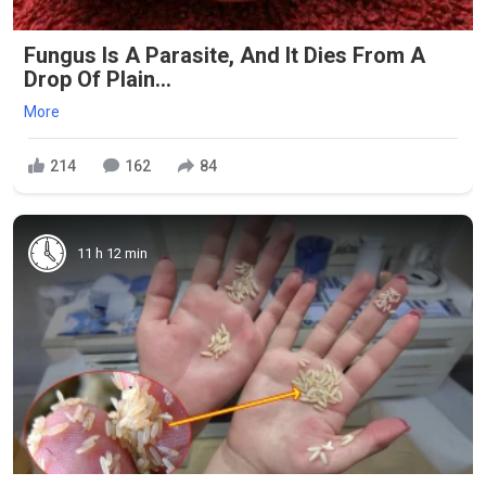
Fungus Is A Parasite, And It Dies From A
Drop Of Plain...
More
214
162
84
11 h 12 min