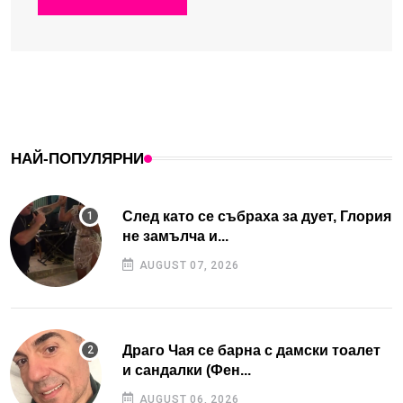
НАЙ-ПОПУЛЯРНИ
След като се събраха за дует, Глория
не замълча и...
AUGUST 07, 2026
Драго Чая се барна с дамски тоалет
и сандалки (Фен...
AUGUST 06, 2026