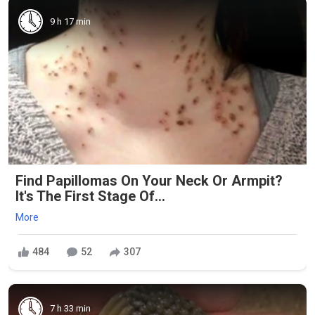
9 h 17 min
Find Papillomas On Your Neck Or Armpit?
It's The First Stage Of...
More
484
52
307
7 h 33 min