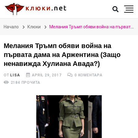
Начало
Клюки
Мелания Тръмп обяви война на първата дама на Аржентина (Защо ненавижда Хулиана Авада?)
Мелания Тръмп обяви война на
първата дама на Аржентина (Защо
ненавижда Хулиана Авада?)
ОТ
LISA
APRIL 29, 2017
0 КОМЕНТАРА
2184 ПРОЧИТА