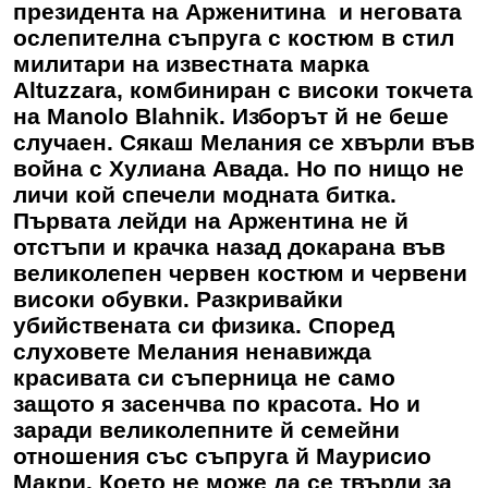
президента на Арженитина и неговата
ослепителна съпруга с костюм в стил
милитари на известната марка
Altuzzara, комбиниран с високи токчета
на Manolo Blahnik. Изборът й не беше
случаен. Сякаш Мелания се хвърли във
война с Хулиана Авада. Но по нищо не
личи кой спечели модната битка.
Първата лейди на Аржентина не й
отстъпи и крачка назад докарана във
великолепен червен костюм и червени
високи обувки. Разкривайки
убийствената си физика. Според
слуховете Мелания ненавижда
красивата си съперница не само
защото я засенчва по красота. Но и
заради великолепните й семейни
отношения със съпруга й Маурисио
Макри. Което не може да се твърди за