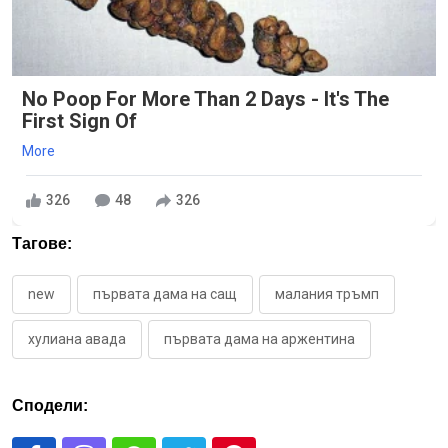
No Poop For More Than 2 Days - It's The
First Sign Of
More
326
48
326
Тагове:
new
първата дама на сащ
малания тръмп
хулиана авада
първата дама на аржентина
Сподели: