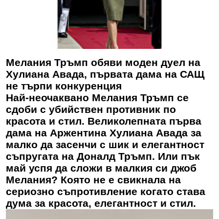
Мелания Тръмп обяви моден дуел на
Хулиана Авада, първата дама на САЩ
не търпи конкуренция
Най-неочаквано Мелания Тръмп се
сдоби с убийствен противник по
красота и стил. Великолепната първа
дама на Аржентина Хулиана Авада за
малко да засенчи с шик и елегантност
съпругата на Доналд Тръмп. Или пък
май успя да сложи в малкия си джоб
Мелания? Която не е свикнала на
сериозно съпротивление когато става
дума за красота, елегантност и стил.