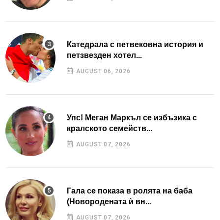
Катедрала с петвековна история и
петзвезден хотел...
AUGUST 06, 2026
Упс! Меган Маркъл се избъзика с
кралското семейств...
AUGUST 07, 2026
Гала се показа в ролята на баба
(Новородената ѝ вн...
AUGUST 07, 2026