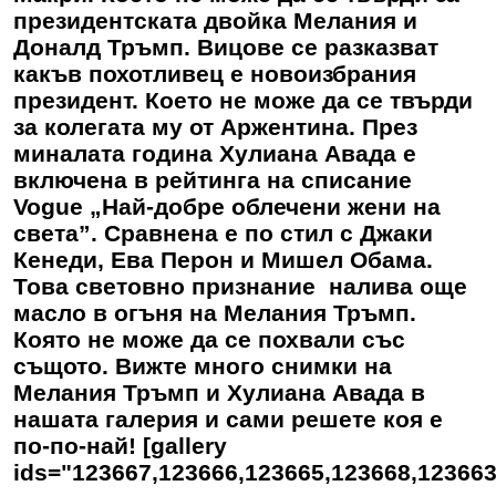
президентската двойка Мелания и
Доналд Тръмп. Вицове се разказват
какъв похотливец е новоизбрания
президент. Което не може да се твърди
за колегата му от Аржентина. През
миналата година Хулиана Авада е
включена в рейтинга на списание
Vogue „Най-добре облечени жени на
света”. Сравнена е по стил с Джаки
Кенеди, Ева Перон и Мишел Обама.
Това световно признание налива още
масло в огъня на Мелания Тръмп.
Която не може да се похвали със
същото. Вижте много снимки на
Мелания Тръмп и Хулиана Авада в
нашата галерия и сами решете коя е
по-по-най! [gallery
ids="123667,123666,123665,123668,123663