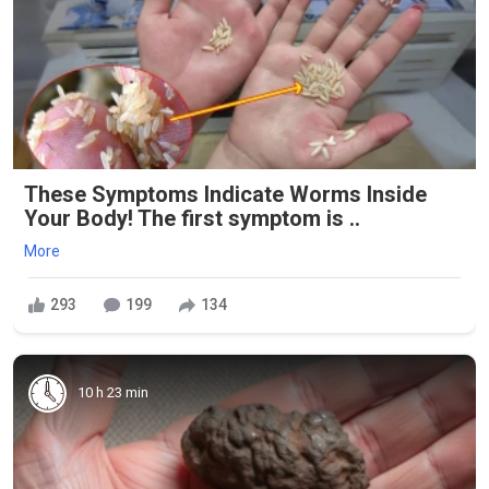
These Symptoms Indicate Worms Inside
Your Body! The first symptom is ..
More
293
199
134
10 h 23 min