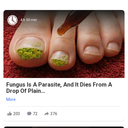
4 h 55 min
Fungus Is A Parasite, And It Dies From A
Drop Of Plain...
More
203
72
376