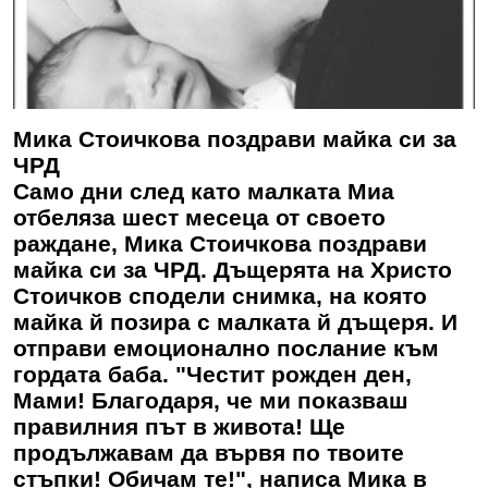
Мика Стоичкова поздрави майка си за
ЧРД
Само дни след като малката Миа
отбеляза шест месеца от своето
раждане, Мика Стоичкова поздрави
майка си за ЧРД. Дъщерята на Христо
Стоичков сподели снимка, на която
майка й позира с малката й дъщеря. И
отправи емоционално послание към
гордата баба. "Честит рожден ден,
Мами! Благодаря, че ми показваш
правилния път в живота! Ще
продължавам да вървя по твоите
стъпки! Обичам те!", написа Мика в