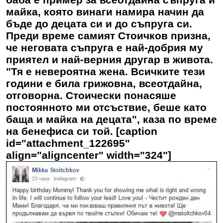
майка, която винаги намира начин да
бъде до децата си и до съпруга си.
Преди време самият Стоичков призна,
че неговата съпруга е най-добрия му
приятел и най-верния другар в живота.
"Тя е невероятна жена. Всичките тези
години е била грижовна, всеотдайна,
отговорна. Стоически понасяше
постоянното ми отсъствие, беше като
баща и майка на децата", каза по време
на бенефиса си той. [caption
id="attachment_122695"
align="aligncenter" width="324"]