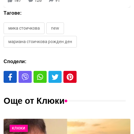
187
126
91
Тагове:
мика стоичкова
new
мариана стоичкова рожден ден
Сподели:
Още от Клюки
КЛЮКИ