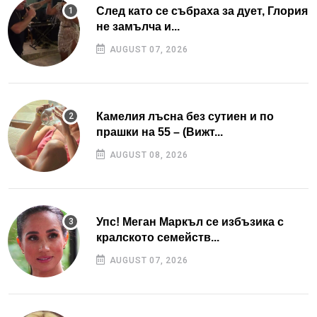
След като се събраха за дует, Глория
не замълча и...
AUGUST 07, 2026
Камелия лъсна без сутиен и по
прашки на 55 – (Вижт...
AUGUST 08, 2026
Упс! Меган Маркъл се избъзика с
кралското семейств...
AUGUST 07, 2026