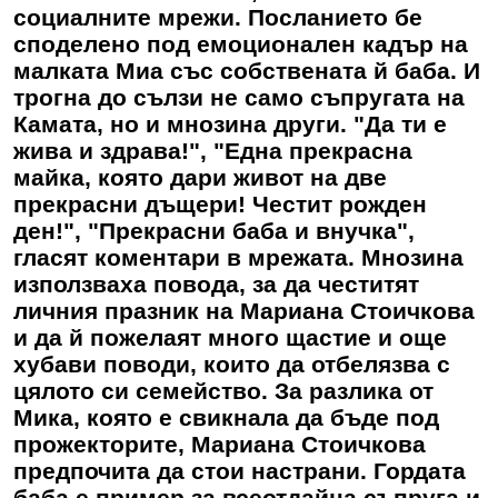
социалните мрежи. Посланието бе
споделено под емоционален кадър на
малката Миа със собствената й баба. И
трогна до сълзи не само съпругата на
Камата, но и мнозина други. "Да ти е
жива и здрава!", "Една прекрасна
майка, която дари живот на две
прекрасни дъщери! Честит рожден
ден!", "Прекрасни баба и внучка",
гласят коментари в мрежата. Мнозина
използваха повода, за да честитят
личния празник на Мариана Стоичкова
и да й пожелаят много щастие и още
хубави поводи, които да отбелязва с
цялото си семейство. За разлика от
Мика, която е свикнала да бъде под
прожекторите, Мариана Стоичкова
предпочита да стои настрани. Гордата
баба е пример за всеотдайна съпруга и