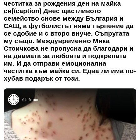
честитка за рождения ден на майка
си[/caption] Днес щастливото
семейство снове между България и
САЩ, а футболистът няма търпение да
се сдобие и с второ внуче. Съпругата
му също. Междувременно Мика
Стоичкова не пропусна да благодари и
на двамата за любовта и подкрепата
им. И да отправи емоционална
честитка към майка си. Едва ли има по-
хубав подарък от този.
6 h 6 min