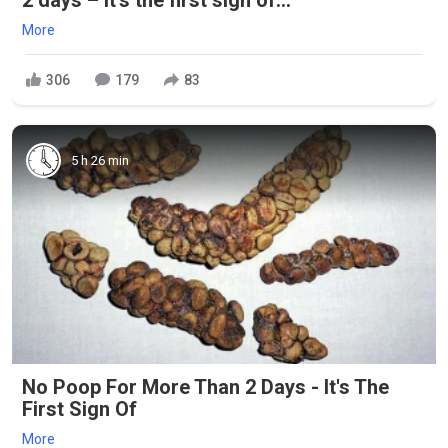
2 days – it's the first sign of...
More
306
179
83
5 h 26 min
No Poop For More Than 2 Days - It's The
First Sign Of
More