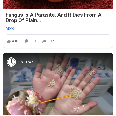
Fungus Is A Parasite, And It Dies From A
Drop Of Plain...
More
430
113
337
9 h 31 min