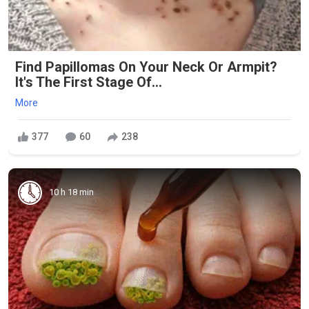
Find Papillomas On Your Neck Or Armpit?
It's The First Stage Of...
More
377
60
238
10 h 18 min