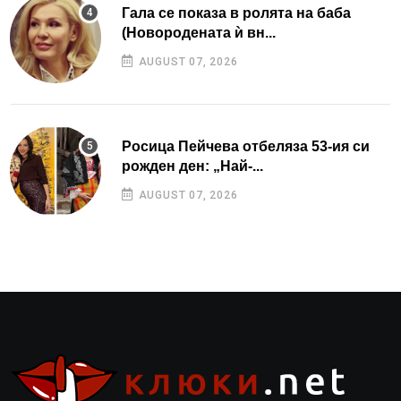
Гала се показа в ролята на баба
(Новородената ѝ вн...
AUGUST 07, 2026
Росица Пейчева отбеляза 53-ия си
рожден ден: „Най-...
AUGUST 07, 2026