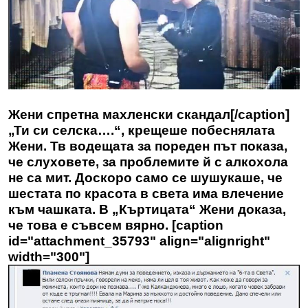
Жени спретна махленски скандал[/caption]
„Ти си селска….“, крещеше побеснялата
Жени. Тв водещата за пореден път показа,
че слуховете, за проблемите й с алкохола
не са мит. Доскоро само се шушукаше, че
шестата по красота в света има влечение
към чашката. В „Къртицата“ Жени доказа,
че това е съвсем вярно. [caption
id="attachment_35793" align="alignright"
width="300"]