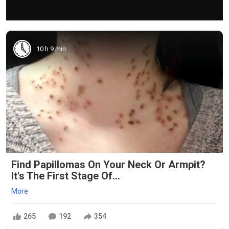
10 h 9 min
Find Papillomas On Your Neck Or Armpit?
It's The First Stage Of...
More
265
192
354