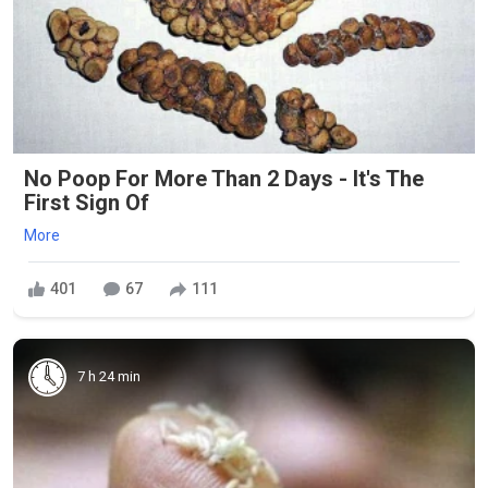
No Poop For More Than 2 Days - It's The
First Sign Of
More
401
67
111
7 h 24 min