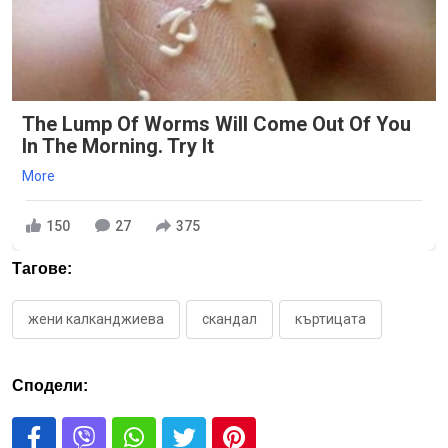
The Lump Of Worms Will Come Out Of You
In The Morning. Try It
More
150
27
375
Тагове:
жени калканджиева
скандал
къртицата
Сподели: