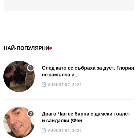
НАЙ-ПОПУЛЯРНИ
След като се събраха за дует, Глория
не замълча и...
AUGUST 07, 2026
Драго Чая се барна с дамски тоалет
и сандалки (Фен...
AUGUST 06, 2026