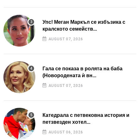
Упс! Меган Маркъл се избъзика с
кралското семейств...
AUGUST 07, 2026
Гала се показа в ролята на баба
(Новородената ѝ вн...
AUGUST 07, 2026
Катедрала с петвековна история и
петзвезден хотел...
AUGUST 06, 2026