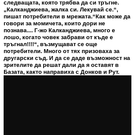
следващата, която трябва да си тръгне.
„Калканджиева, жалка си. Лекувай се.“,
пишат потребители в мрежата.“Как може да
говори за момичета, които дори не
познава.... Г-жо Калканджиева, много е
лошо, когато човек забрави от къде е
тръгнал!!!!“, възмущават се още
потребители. Много от тях призоваха за
другарски съд. И да се даде възможност на
зрителите да решат дали да я оставят в
Базата, както направиха с Донков и Рут.