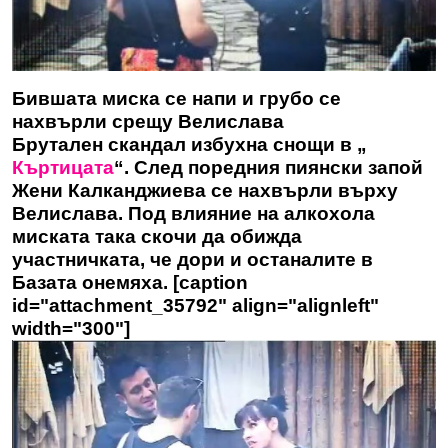
Бившата миска се напи и грубо се
нахвърли срещу Велислава
Брутален скандал избухна снощи в „
Къртицата
“. След поредния пиянски запой
Жени Калканджиева се нахвърли върху
Велислава. Под влияние на алкохола
миската така скочи да обижда
участничката, че дори и останалите в
Базата онемяха. [caption
id="attachment_35792" align="alignleft"
width="300"]