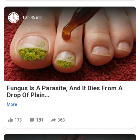
10 h 45 min
Fungus Is A Parasite, And It Dies From A
Drop Of Plain...
More
173
181
363