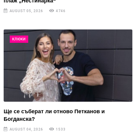
плаж „Нестинарка“
AUGUST 05, 2026
4746
КЛЮКИ
Ще се съберат ли отново Петканов и
Богданска?
AUGUST 04, 2026
1533