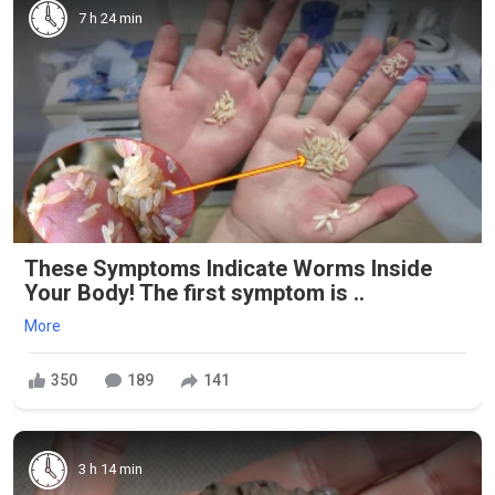
7 h 24 min
These Symptoms Indicate Worms Inside
Your Body! The first symptom is ..
More
350
189
141
3 h 14 min