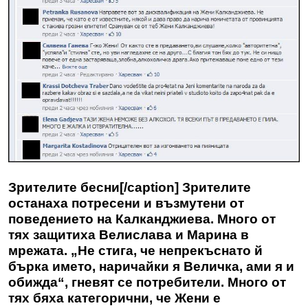
Зрителите бесни[/caption] Зрителите
останаха потресени и възмутени от
поведението на Калканджиева. Много от
тях защитиха Велислава и Марина в
мрежата. „Не стига, че непрекъснато й
бърка името, наричайки я Величка, ами я и
обижда“, гневят се потребители. Много от
тях бяха категорични, че Жени е