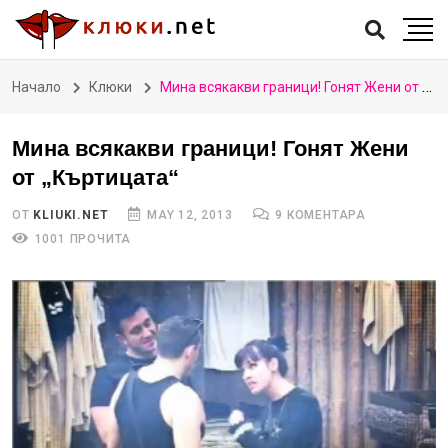
Начало
Клюки
Мина всякакви граници! Гонят Жени от „Къртицата“
Мина всякакви граници! Гонят Жени
от „Къртицата“
ОТ
KLIUKI.NET
MAY 12, 2013
9 КОМЕНТАРА
1001 ПРОЧИТА