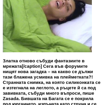
Златка отново събуди фантазиите в
мрежата[/caption] Сега във форумите
нищят нова загадка – на какво се дължи
тази блажена усмивка на плейметката?!
Странната снимка, на която силиконката се
е изтегнала на леглото, а ръцете й са под
завивката, събуди много въпроси, пише
Zasada
. Бившата на Багата се е покрила
под юрганчето, изпъната като струна и се