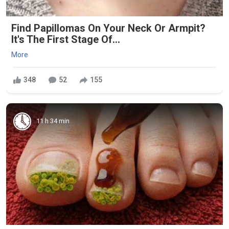
Find Papillomas On Your Neck Or Armpit?
It's The First Stage Of...
More
348
52
155
11 h 34 min