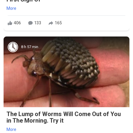
More
406
133
165
8 h 57 min
The Lump of Worms Will Come Out of You
in The Morning. Try it
More