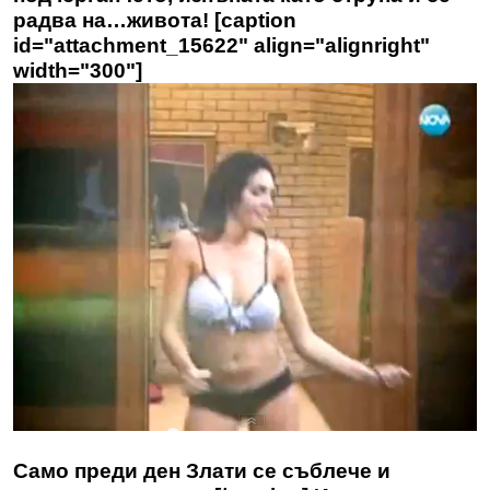
радва на…живота! [caption
id="attachment_15622" align="alignright"
width="300"]
Само преди ден Злати се съблече и