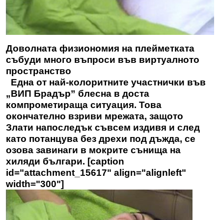
Доволната физиономия на плейметката
събуди много въпроси във виртуалното
пространство
Една от най-колоритните участнички във
„ВИП Брадър” блесна в доста
компрометираща ситуация. Това
окончателно взриви мрежата, защото
Злати
напоследък съвсем издивя и след
като потанцува без дрехи под дъжда, се
озова завинаги в мокрите сънища на
хиляди българи. [caption
id="attachment_15617" align="alignleft"
width="300"]