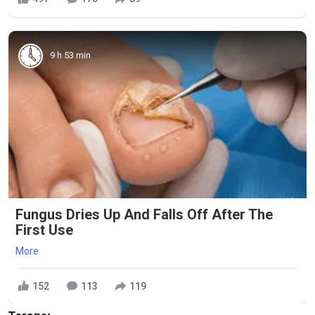
9 h 53 min
Fungus Dries Up And Falls Off After The
First Use
More
152
113
119