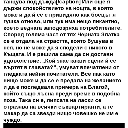
танцува под дъжда[/caption] Или още я
държи спокойствието на нощта, в която
може и да й се е привидяло как боецът я
гушка отново, или тук има нещо пикантно,
което веднага заподозряха потребителите.
Според голяма част от тях Черната Златка
се е отдала на страстта, която бушува в
нея, но не може да я сподели с никого в
Къщата. И е решила сама да си достави
удоволствие. „Кой знае какви сцени й се
въртят в главата?”, умуват впечатлени от
гледката нейни почитатели. Все пак като
нищо може и да се е предала на желанието
и да е последвала примера на Благой,
който също лъсна преди време в подобна
поза. Така си е, липсата на ласки се
отразява на всички съквартиранти, а те
макар да са звезди нищо човешко не им е
чуждо.