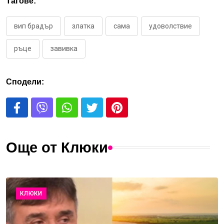
Тагове:
вип брадър
златка
сама
удоволствие
ръце
завивка
Сподели:
Още от Клюки
КЛЮКИ