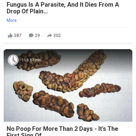
Fungus Is A Parasite, And It Dies From A
Drop Of Plain...
More
387
29
302
11 h 57 min
No Poop For More Than 2 Days - It's The
First Sign Of