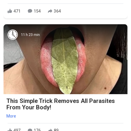
471
154
364
11 h 23 min
This Simple Trick Removes All Parasites
From Your Body!
More
497
176
89