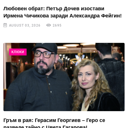
Любовен обрат: Петър Дочев изостави
Ирмена Чичикова заради Александра Фейгин!
AUGUST 03, 2026
2695
КЛЮКИ
Гръм в рая: Герасим Георгиев – Геро се
разведе тайно с Цвета Гагарова!