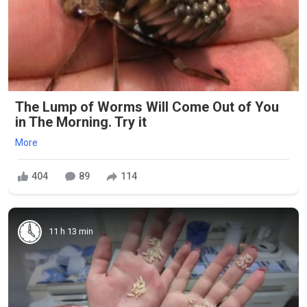
The Lump of Worms Will Come Out of You
in The Morning. Try it
More
404
89
114
11 h 13 min