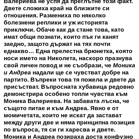
Валериева не успя да преглътне този факт.
Двете сложиха край на близките си
отношения. Размениха по няколко
болезнени реплики и уж историята
приключи. Обаче как да стане това, като
имат общи познати, които пък ги канят
заедно, защото държат на тях почти
еднакво… Една прелестна брюнетка, която
носи името на Николета, наскоро празнува
свой личен повод и не съобрази, че
Моника
и Андреа
надали ще се чувстват добре на
партито. Въпреки това тя пожела и двете да
присъстват. Въпросната хубавица редовно
демонстрира особено топли чувства към
Моника Валериева. На забавата лъсна, че
същото питае и към Андреа. Явно е от
момичетата, които не искат да застават
между други две и няма принципна позиция
по въпроса, тя си ги харесва и двете.
Моника и Андреа позираха доста конфузно