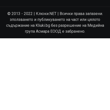
© 2013 - 2022 | Клюки.NET | Всички права запазени.
зползването и публикуването на част или цялото
съдържание на Kliuki.bg без разрешение на Медийна
група Асмара ЕООД е забранено.