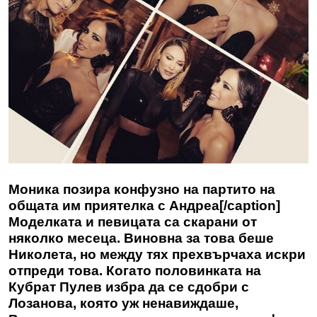
Моника позира конфузно на партито на
общата им приятелка с Андреа[/caption]
Моделката и певицата са скарани от
няколко месеца. Виновна за това беше
Николета, но между тях прехвърчаха искри
отпреди това. Когато половинката на
Кубрат Пулев избра да се сдобри с
Лозанова, която уж ненавиждаше,