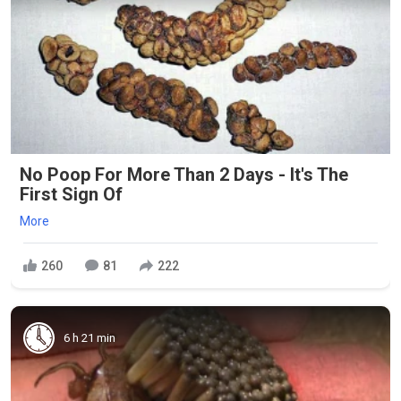
No Poop For More Than 2 Days - It's The
First Sign Of
More
260
81
222
6 h 21 min