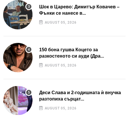
Шок в Царево: Димитър Ковачев –
Фънки се нанесе в...
AUGUST 05, 2026
150 бона гушва Коцето за
разкостеното си ауди (Дра...
AUGUST 05, 2026
Деси Слава и 2-годишната ѝ внучка
разтопиха сърцат...
AUGUST 05, 2026