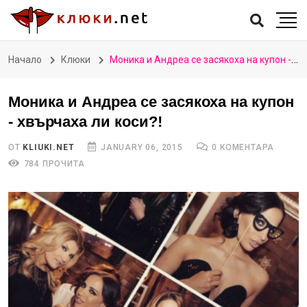
Начало
Клюки
Моника и Андреа се засякоха на купон - хвърчаха ли коси?!
Моника и Андреа се засякоха на купон
- хвърчаха ли коси?!
ОТ
KLIUKI.NET
JANUARY 06, 2015
0 КОМЕНТАРА
784 ПРОЧИТА