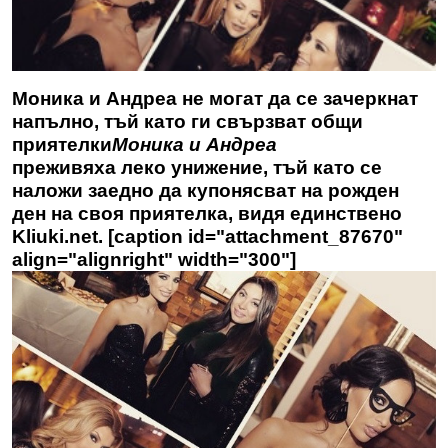
Моника и Андреа не могат да се зачеркнат
напълно, тъй като ги свързват общи
приятелки
Моника и Андреа
преживяха леко унижение, тъй като се
наложи заедно да купонясват на рожден
ден на своя приятелка,
видя единствено
Kliuki.net
. [caption id="attachment_87670"
align="alignright" width="300"]