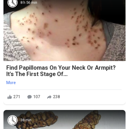
8 h 56 min
Find Papillomas On Your Neck Or Armpit?
It's The First Stage Of...
More
271
107
238
38 min