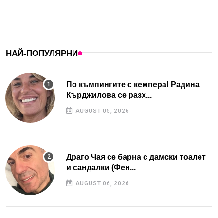
НАЙ-ПОПУЛЯРНИ
По къмпингите с кемпера! Радина
Кърджилова се разх...
AUGUST 05, 2026
Драго Чая се барна с дамски тоалет
и сандалки (Фен...
AUGUST 06, 2026