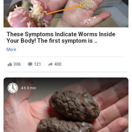
These Symptoms Indicate Worms Inside
Your Body! The first symptom is ..
More
306
121
400
4 h 3 min