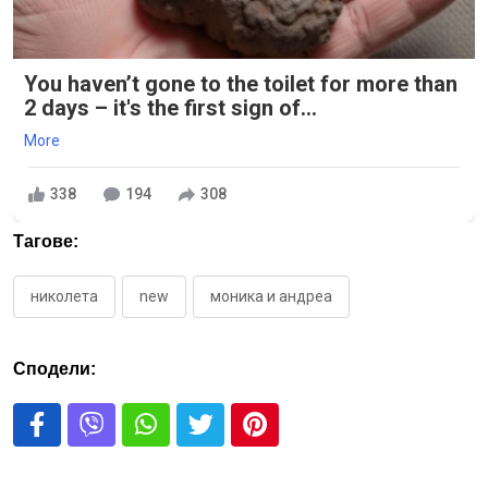
You haven’t gone to the toilet for more than
2 days – it's the first sign of...
More
338
194
308
Тагове:
николета
new
моника и андреа
Сподели: