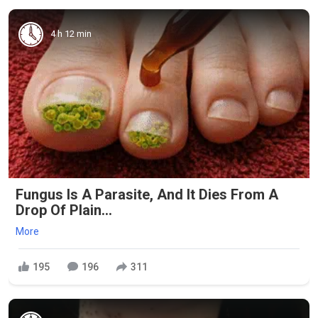
4 h 12 min
Fungus Is A Parasite, And It Dies From A
Drop Of Plain...
More
195
196
311