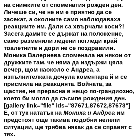
на снимките от споменатия рожден ден.
Личеше си, че не им е приятно да се
засекат, а околните само наблюдаваха
реакциите им. Дали са хвърчали коси?!
Засега дамите се държат на положение,
само разменили ледени погледи край
тоалетните и дори не се поздравили.
Моника Валериева споменала на някои от
дружките там, че няма да издържи цяла
вечер, щом наоколо е Андреа, а
изпълнителката дочула коментара й и се
присмяла на реакцията. Войната, за
щастие, не прерасна в нещо по-грандиозно,
което би могло да съсипе рождения ден.
[gallery link="file" ids="87671,87672,87673"]
Е, от тук нататък на
Моника и Андреа
им
предстоят още такива подобни нелепи
ситуации, ще трябва някак да се справят с
тях.