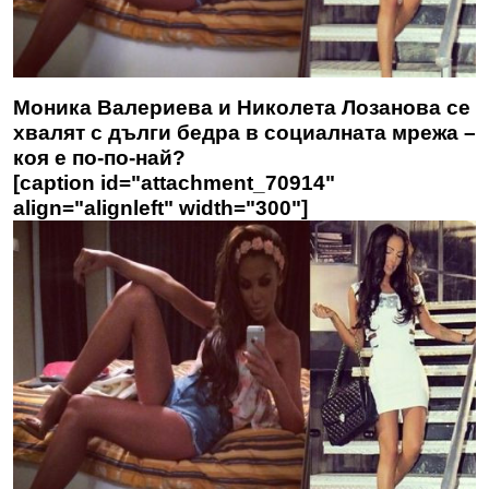
Моника Валериева и Николета Лозанова се
хвалят с дълги бедра в социалната мрежа –
коя е по-по-най?
[caption id="attachment_70914"
align="alignleft" width="300"]