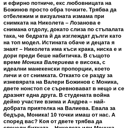
и ефирно потниче, екс любовницата на
Божинов просто обра точките. Трябва да
отбележим и визуалната измама при
снимката на Николета – Лозанова е
снимана отдолу, докато слиза по стъпалата
така, че бедрата й да изглеждат дълги като
на топ модел. Истината обаче и децата я
знаят – Николета има къси крака, ниска е и
дори преди беше набитичка. В същото
време
Моника Валериева
е висока, с
идеални манекенски пропорции, което
личи и от снимката. Откакто се разду за
изневярата на Валери Божинов с Моника,
двете нонстоп се съревновават в нещо и се
дразнят една друга. В студената война
дейно участие взима и Андреа – най-
добрата приятелка на Валиева. Евала за
бедъра, Моника! 10 точки имаш от нас. А
според вас? Коя от двете трябва да
спечели битката – Николета или
Моника