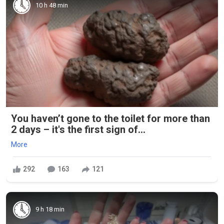
10 h 48 min
You haven’t gone to the toilet for more than
2 days – it's the first sign of...
More
292
163
121
9 h 18 min