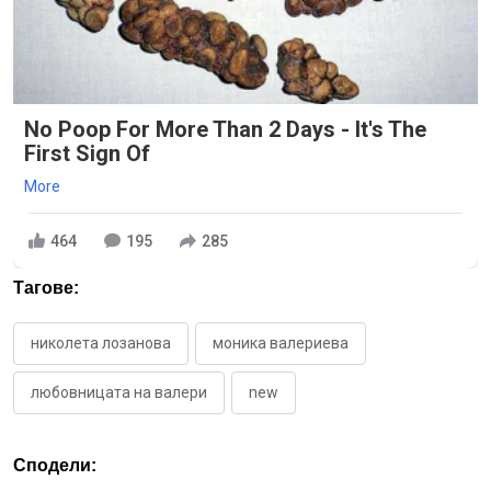
No Poop For More Than 2 Days - It's The
First Sign Of
More
464
195
285
Тагове:
николета лозанова
моника валериева
любовницата на валери
new
Сподели: