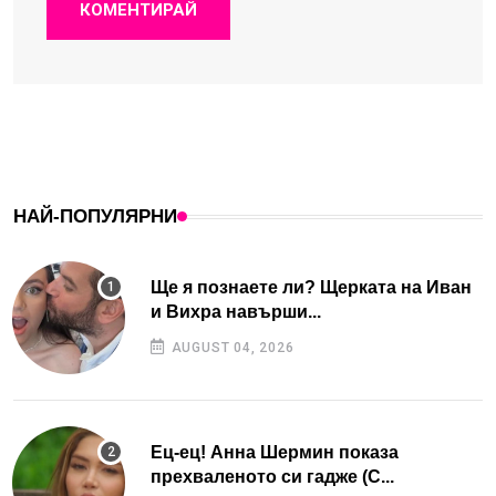
КОМЕНТИРАЙ
НАЙ-ПОПУЛЯРНИ
Ще я познаете ли? Щерката на Иван
и Вихра навърши...
AUGUST 04, 2026
Ец-ец! Анна Шермин показа
прехваленото си гадже (С...