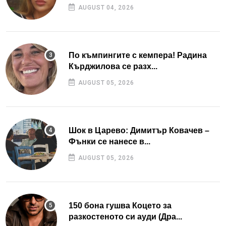
AUGUST 04, 2026
По къмпингите с кемпера! Радина
Кърджилова се разх...
AUGUST 05, 2026
Шок в Царево: Димитър Ковачев –
Фънки се нанесе в...
AUGUST 05, 2026
150 бона гушва Коцето за
разкостеното си ауди (Дра...