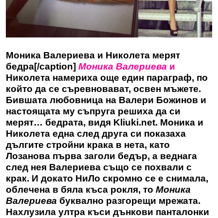
Моника Валериева и Николета мерят
бедра[/caption]
Моника Валериева
и
Николета намериха още един параграф, по
който да се съревновават, освен мъжете.
Бившата любовница на Валери Божинов и
настоящата му съпруга решиха да си
мерят… бедрата,
видя Kliuki.net.
Моника и
Николета една след друга си показаха
дългите стройни крака в нета, като
Лозанова първа заголи бедър, а веднага
след нея Валериева също се похвали с
крак. И докато НиЛо скромно се е снимала,
облечена в бяла къса рокля, то
Моника
Валериева
буквално разгорещи мрежата.
Нахлузила ултра къси дънкови панталонки