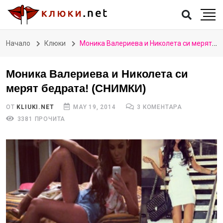
Начало
Клюки
Моника Валериева и Николета си мерят бедрата! (СНИМКИ)
Моника Валериева и Николета си
мерят бедрата! (СНИМКИ)
ОТ
KLIUKI.NET
MAY 19, 2014
3 КОМЕНТАРА
3381 ПРОЧИТА