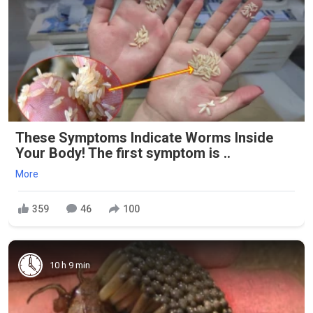
These Symptoms Indicate Worms Inside
Your Body! The first symptom is ..
More
359
46
100
10 h 9 min