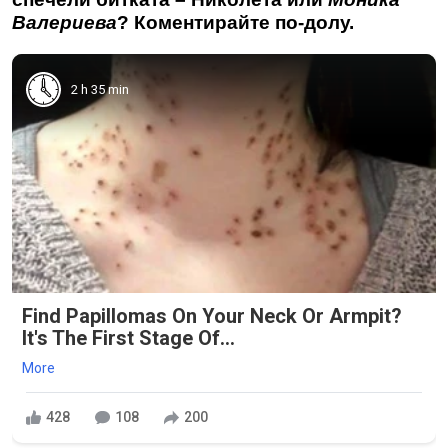
Валериева
? Коментирайте по-долу.
2 h 35 min
Find Papillomas On Your Neck Or Armpit?
It's The First Stage Of...
More
428
108
200