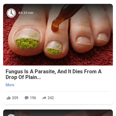
8 h 35 min
Fungus Is A Parasite, And It Dies From A
Drop Of Plain...
More
209
196
242