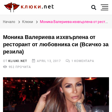
Начало
Клюки
Моника Валериева изхвърлена от ресторант от любовника си (Всичко за резила)
Моника Валериева изхвърлена от
ресторант от любовника си (Всичко за
резила)
ОТ
KLIUKI.NET
APRIL 13, 2017
1 КОМЕНТАРА
952 ПРОЧИТА