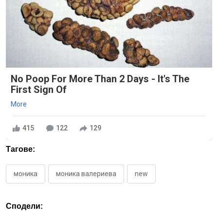
No Poop For More Than 2 Days - It's The
First Sign Of
More
415
122
129
Тагове:
моника
моника валериева
new
Сподели: