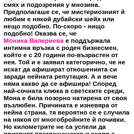
смях и подозрения у мнозина.
Предполагаше се, че мистериозният й
любим е някой дубайски шейх или
нещо подобно. По-скоро - нищо
подобно! Оказва се, че
Моника Валериева
е поддържала
интимна връзка с роден бизнесмен,
който е с 20 години по-възрастен от
нея. Той и е заявил категорично, че не
искат да афишират отношенията си
заради нейната репутация. А и вече
няма какво да се афишира! Според
най-сочната клюка в светските среди,
Мона е била позорно натирена от своя
възлюбен. Причината е изневяра от
нейна страна. тя вероятно се е случила
на някоя от многобройните й почивки.
Но километрите не са успели да
прикрият прегрешението и скоро е