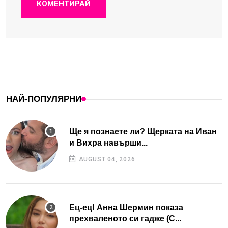
КОМЕНТИРАЙ
НАЙ-ПОПУЛЯРНИ
Ще я познаете ли? Щерката на Иван
и Вихра навърши...
AUGUST 04, 2026
Ец-ец! Анна Шермин показа
прехваленото си гадже (С...