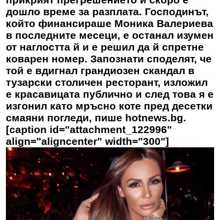
дошло време за разплата. Господинът,
който финансираше
Моника Валериева
в последните месеци, е останал изумен
от наглостта й и е решил да й спретне
коварен номер. Запознати споделят, че
той е вдигнал грандиозен скандал в
тузарски столичен ресторант, изложил
е красавицата публично и след това я е
изгонил като мръсно коте пред десетки
смаяни погледи, пише hotnews.bg.
[caption id="attachment_122996"
align="aligncenter" width="300"]