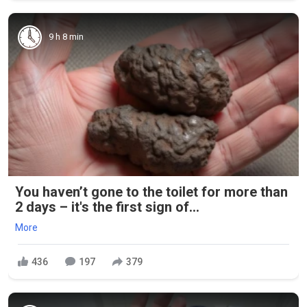
9 h 8 min
You haven’t gone to the toilet for more than
2 days – it's the first sign of...
More
436
197
379