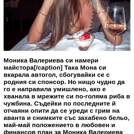
Моника Валериева си намери
майстора[/caption] Така Мона си
вкарала автогол, сбогувайки се с
родния си спонсор. Но нищо чудно да
го е направила умишлено, ако е
хванала в мрежите си по-голяма риба в
чужбина. Съдейки по последните й
отчаяни опити да се уреди с грим на
аванта и снимките със захабено бельо,
май-май положението в любовен и
финансов план за
Моника Валериева