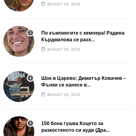
AUGUST 04, 2026
По къмпингите с кемпера! Радина
Кърджилова се разх...
AUGUST 05, 2026
Шок в Царево: Димитър Ковачев –
Фънки се нанесе в...
AUGUST 05, 2026
150 бона гушва Коцето за
разкостеното си ауди (Дра...