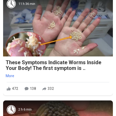
11 h 36 min
These Symptoms Indicate Worms Inside
Your Body! The first symptom is ..
More
472
138
332
2 h 6 min