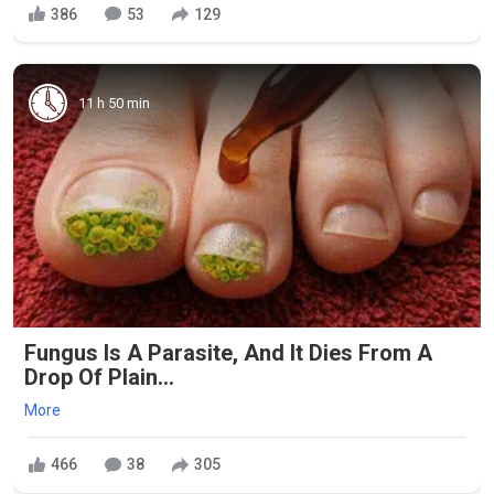
386
53
129
11 h 50 min
Fungus Is A Parasite, And It Dies From A
Drop Of Plain...
More
466
38
305