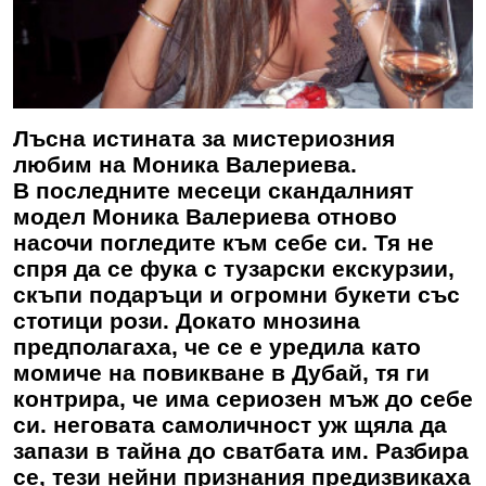
Лъсна истината за мистериозния
любим на Моника Валериева.
В последните месеци скандалният
модел
Моника Валериева
отново
насочи погледите към себе си. Тя не
спря да се фука с тузарски екскурзии,
скъпи подаръци и огромни букети със
стотици рози. Докато мнозина
предполагаха, че се е уредила като
момиче на повикване в Дубай, тя ги
контрира, че има сериозен мъж до себе
си. неговата самоличност уж щяла да
запази в тайна до сватбата им. Разбира
се, тези нейни признания предизвикаха