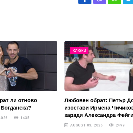
КЛЮКИ
рат ли отново
Любовен обрат: Петър Д
 Богданска?
изостави Ирмена Чичико
заради Александра Фейги
2026
1435
AUGUST 03, 2026
2499