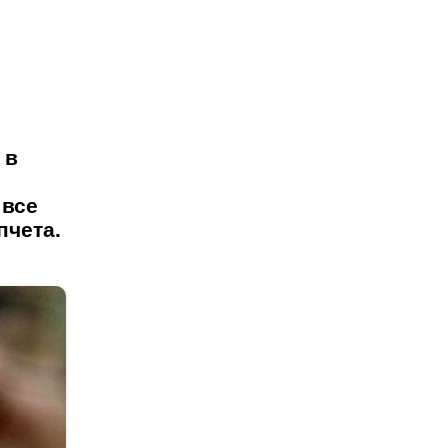
 в
 все
пчета.