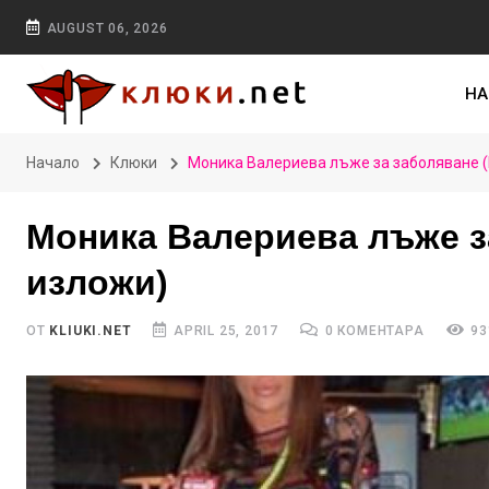
AUGUST 06, 2026
НА
Начало
Клюки
Моника Валериева лъже за заболяване (
Моника Валериева лъже за
изложи)
ОТ
KLIUKI.NET
APRIL 25, 2017
0 КОМЕНТАРА
93