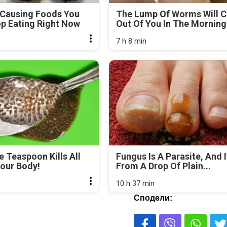
-Causing Foods You
The Lump Of Worms Will 
p Eating Right Now
Out Of You In The Morning.
7 h 8 min
e Teaspoon Kills All
Fungus Is A Parasite, And I
our Body!
From A Drop Of Plain...
10 h 37 min
Сподели: