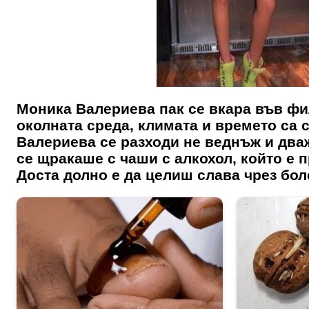
Моника Валериева пак се вкара във фил
околната среда, климата и времето са 
Валериева
се разходи не веднъж и дваж
се щракаше с чаши с алкохол, който е 
Доста долно е да целиш слава чрез бол