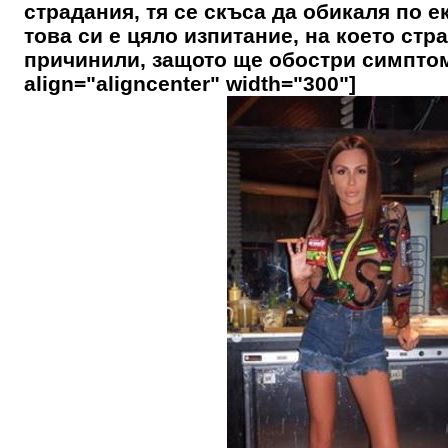
страдания, тя се скъса да обикаля по е
това си е цяло изпитание, на което стр
причинили, защото ще обостри симптоми
align="aligncenter" width="300"]