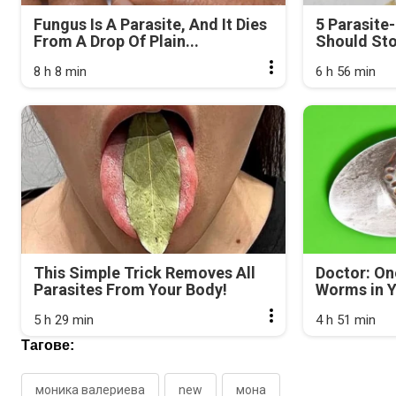
Fungus Is A Parasite, And It Dies
5 Parasite
From A Drop Of Plain...
Should Sto
8 h 8 min
6 h 56 min
This Simple Trick Removes All
Doctor: On
Parasites From Your Body!
Worms in Y
5 h 29 min
4 h 51 min
Тагове:
моника валериева
new
мона