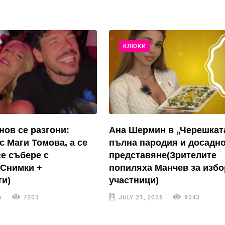
КЛЮКИ
нов се разгони:
Ана Шермин в „Черешкат
с Маги Томова, а се
пълна пародия и досадн
се събере с
представяне(Зрителите
(Снимки +
попиляха Манчев за избо
и)
участници)
6
7203
JULY 21, 2026
8043