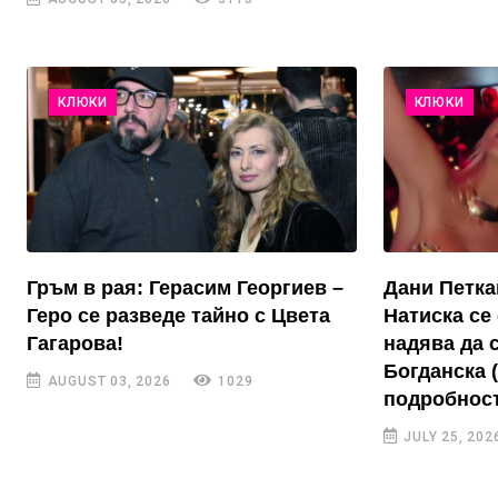
КЛЮКИ
КЛЮКИ
Гръм в рая: Герасим Георгиев –
Дани Петка
Геро се разведе тайно с Цвета
Натиска се 
Гагарова!
надява да 
Богданска 
AUGUST 03, 2026
1029
подробност
JULY 25, 202