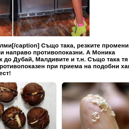
ми[/caption] Също така, резките промени
си направо противопоказни. А
Моника
 до Дубай, Малдивите и т.н. Също така тя
противопоказен при приема на подобни ха
ест!