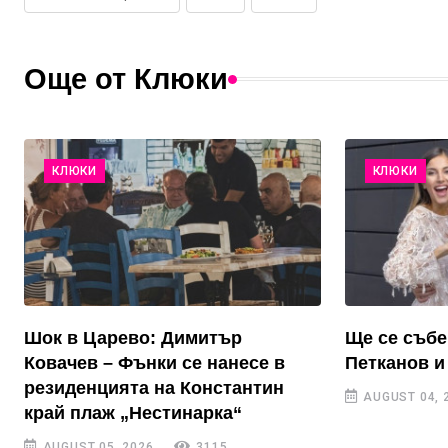
Още от Клюки
КЛЮКИ
КЛЮКИ
Шок в Царево: Димитър
Ще се събе
Ковачев – Фънки се нанесе в
Петканов и
резиденцията на Константин
AUGUST 04, 
край плаж „Нестинарка“
AUGUST 05, 2026
3115