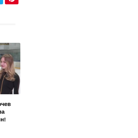
очев
ва
н!