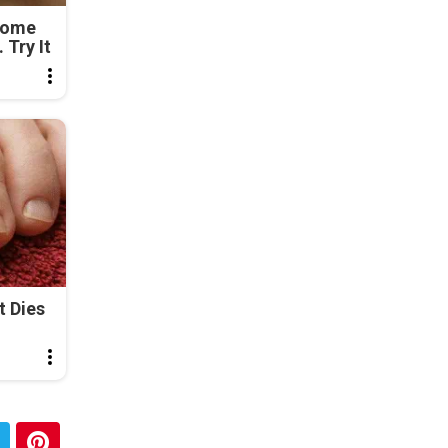
Come
 Try It
t Dies