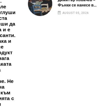
.
Фънки се нанесе в...
зле
оглуши
AUGUST 05, 2026
ста
еши да
 и е
санти.
ака и
се
одукт
нага
аката
а
5
че. Не
на
 към
ията с
и