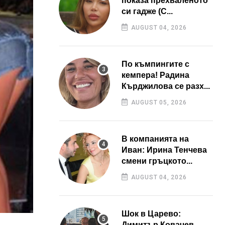
показа прехваленото
си гадже (С...
AUGUST 04, 2026
По къмпингите с
кемпера! Радина
Кърджилова се разх...
AUGUST 05, 2026
В компанията на
Иван: Ирина Тенчева
смени гръцкото...
AUGUST 04, 2026
Шок в Царево:
Димитър Ковачев –