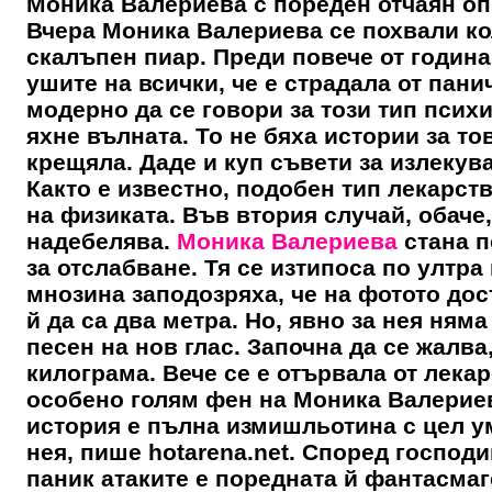
Моника Валериева с пореден отчаян оп
Вчера
Моника Валериева
се похвали ко
скалъпен пиар. Преди повече от годин
ушите на всички, че е страдала от пани
модерно да се говори за този тип псих
яхне вълната. То не бяха истории за то
крещяла. Даде и куп съвети за излекува
Както е известно, подобен тип лекарств
на физиката. Във втория случай, обаче,
надебелява.
Моника Валериева
стана п
за отслабване. Тя се изтипоса по ултра
мнозина заподозряха, че на фотото дос
й да са два метра. Но, явно за нея ням
песен на нов глас. Започна да се жалва
килограма. Вече се е отървала от лекар
особено голям фен на
Моника Валерие
история е пълна измишльотина с цел у
нея, пише hotarena.net. Според господ
паник атаките е поредната й фантасма