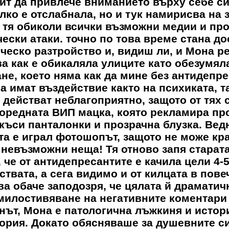
ит да привлече вниманието върху себе си
лко е отслабнала, но и тук намирисва на 
а тя обиколи всички възможни медии и пр
чески атаки. точно по това време стана до
ическо разтройство и, видиш ли, и Мона р
ва как е обикаляла улиците като обезумяла
не, което няма как да мине без антидепре
а имат въздействие както на психиката, т
 действат неблагоприятно, защото от тях 
оредната ВИП мацка, която рекламира пр
 къси панталонки и прозрачна блузка. Вед
та е играл фотошопът, защото не може кр
а невъзможни неща! Тя отново запя старат
, че от антидепресантите е качила цели 4-
ствата, а сега видимо и от килцата в пове
ва
обаче заподозря, че цялата й драматич
милостивяване на негативните коментари
инът, Мона е патологична лъжкиня и истор
гория. Докато обясняваше за душевните с