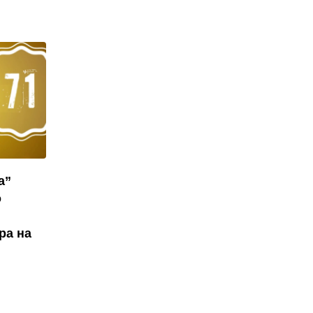
а”
о
ра на