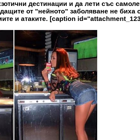
кзотични дестинации и да лети със самоле
адащите от "нейното" заболяване не биха 
те и атаките. [caption id="attachment_12