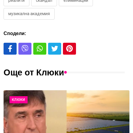
риалити
скандал
елиминации
музикална академия
Сподели:
Още от Клюки
КЛЮКИ