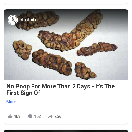
6 h 6 min
No Poop For More Than 2 Days - It's The
First Sign Of
More
463
162
266