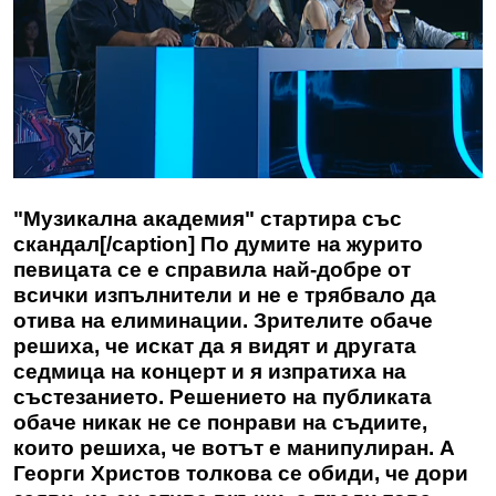
"Музикална академия" стартира със
скандал[/caption] По думите на журито
певицата се е справила най-добре от
всички изпълнители и не е трябвало да
отива на елиминации. Зрителите обаче
решиха, че искат да я видят и другата
седмица на концерт и я изпратиха на
състезанието. Решението на публиката
обаче никак не се понрави на съдиите,
които решиха, че вотът е манипулиран. А
Георги Христов толкова се обиди, че дори