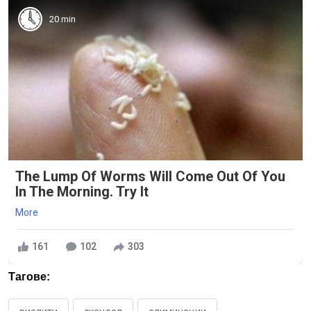
20 min
The Lump Of Worms Will Come Out Of You
In The Morning. Try It
More
161
102
303
Тагове: