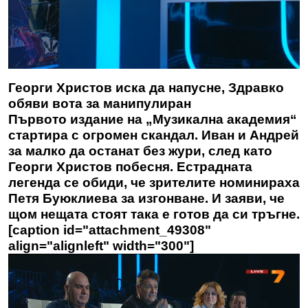
Георги Христов иска да напусне, Здравко
обяви вота за манипулиран
Първото издание на „Музикална академия“
стартира с огромен скандал. Иван и Андрей
за малко да останат без жури, след като
Георги Христов побесня. Естрадната
легенда се обиди, че зрителите номинираха
Петя Буюклиева за изгонване. И заяви, че
щом нещата стоят така е готов да си тръгне.
[caption id="attachment_49308"
align="alignleft" width="300"]