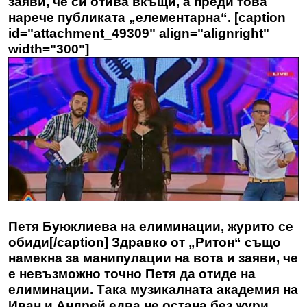
заяви, че си отива вкъщи, а преди това
нарече публиката „елементарна“. [caption
id="attachment_49309" align="alignright"
width="300"]
Петя Буюклиева на елиминации, журито се
обиди[/caption] Здравко от „Ритон“ също
намекна за манипулации на вота и заяви, че
е невъзможно точно Петя да отиде на
елиминации. Така музикалната академия на
Иван и Андрей едва не остана без жури.