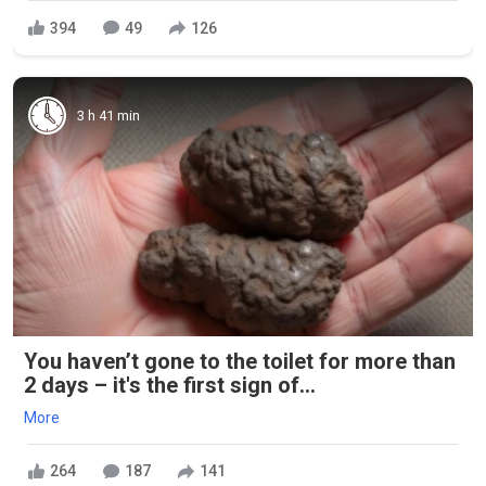
394
49
126
3 h 41 min
You haven’t gone to the toilet for more than
2 days – it's the first sign of...
More
264
187
141