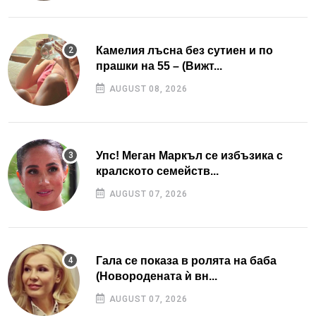
Камелия лъсна без сутиен и по
прашки на 55 – (Вижт...
AUGUST 08, 2026
Упс! Меган Маркъл се избъзика с
кралското семейств...
AUGUST 07, 2026
Гала се показа в ролята на баба
(Новородената ѝ вн...
AUGUST 07, 2026