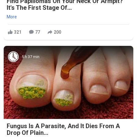
Find Papillomas On Your Neck Or Armpit?
It's The First Stage Of...
More
321
77
200
5 h 37 min
Fungus Is A Parasite, And It Dies From A
Drop Of Plain...