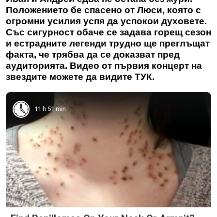
Положението бе спасено от Люси, която с
огромни усилия успя да успокои духовете.
Със сигурност обаче се задава горещ сезон
и естрадните легенди трудно ще преглъщат
факта, че трябва да се доказват пред
аудиторията. Видео от първия концерт на
звездите можете да видите ТУК.
11 h 51 min