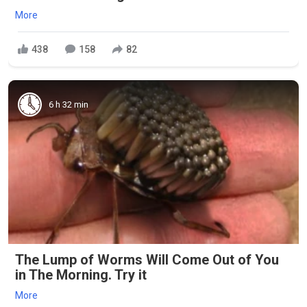
More
438
158
82
6 h 32 min
The Lump of Worms Will Come Out of You
in The Morning. Try it
More