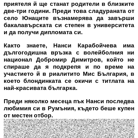
приятеля й ще станат родители в близките
две-три години. Преди това сладураната от
село Юнаците възнамерява да завърши
бакалавърската си степен в университета
и да получи дипломата си.
Както знаете, Нанси Карабойчева има
дългогодишна връзка с волейболния ни
национал Добромир Димитров, който не
спираше да я подкрепя и по време на
участието й в риалитито Мис България, в
което блондинката се окичи с титлата на
най-красивата българка.
Преди няколко месеца пък Нанси последва
любимия си в Румъния, където беше купен
от местен отбор.