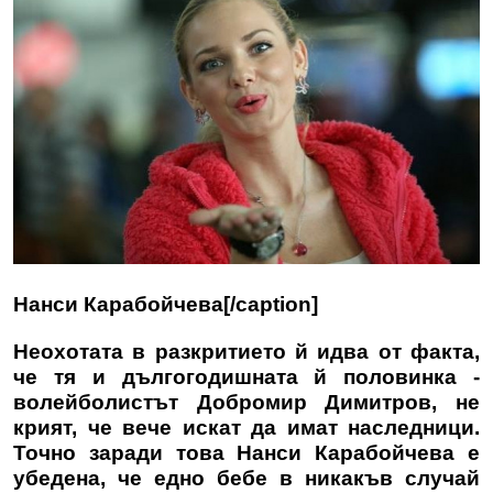
Нанси Карабойчева[/caption]
Неохотата в разкритието й идва от факта,
че тя и дългогодишната й половинка -
волейболистът Добромир Димитров, не
крият, че вече искат да имат наследници.
Точно заради това Нанси Карабойчева е
убедена, че едно бебе в никакъв случай