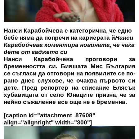
Нанси Карабойчева е категорична, че едно
бебе няма да попречи на кариерата й
Нанси
Карабойчева коментира новината, че чака
дете от гаджето си
Нанси Карабойчева проговори за
бременността си. Бившата Мис България
се съгласи да отговори на появилите се по-
рано днес слухове, че очаква първото си
дете. Пред репортер на списание Блясък
хубавицата от село Юнаците призна, че за
нейно съжаление все още не е бременна.
[caption id="attachment_87608"
align="alignright" width="300"]