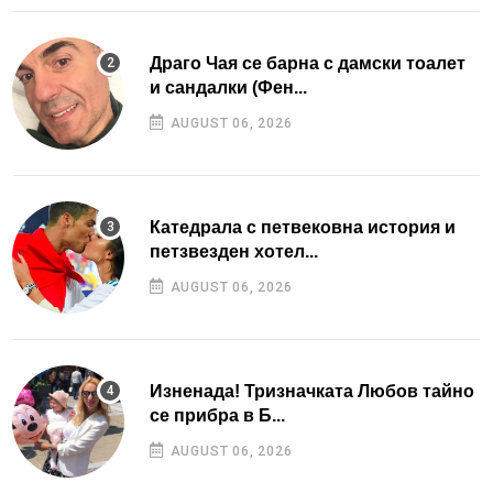
Драго Чая се барна с дамски тоалет
и сандалки (Фен...
AUGUST 06, 2026
Катедрала с петвековна история и
петзвезден хотел...
AUGUST 06, 2026
Изненада! Тризначката Любов тайно
се прибра в Б...
AUGUST 06, 2026