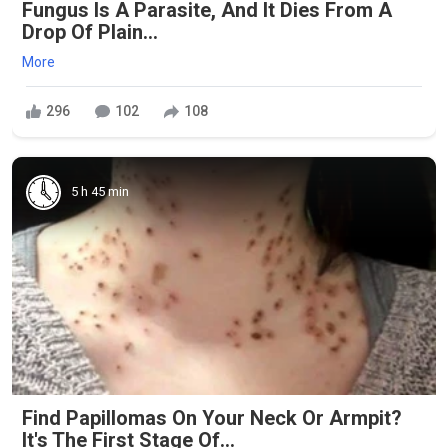
Fungus Is A Parasite, And It Dies From A
Drop Of Plain...
More
296
102
108
5 h 45 min
Find Papillomas On Your Neck Or Armpit?
It's The First Stage Of...