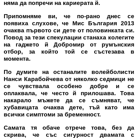
няма да попречи на кариерата й.
Припомняме ви, че по-рано днес се
появиха слухове, че Мис България 2013
очаква първото си дете от половинката си.
Повод за тези спекулации станаха колегите
на гаджето й Добромир от румънския
отбор, за който той се състезава в
момента.
По думите на останалите волейболисти
Нанси Карабойчева от няколко седмици не
се чувствала особено добре и се
оплаквала, че често й прилошава. Това
накарало мъжете да се съмняват, че
хубавицата очаква дете, тъй като има
всички симптоми за бременност.
Самата тя обаче отрече това, без да
скрива, че със сигурност двамата с