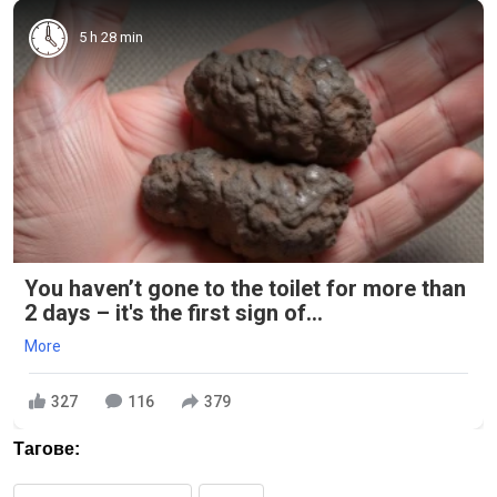
5 h 28 min
You haven’t gone to the toilet for more than
2 days – it's the first sign of...
More
327
116
379
Тагове: