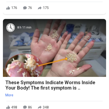
176
76
175
8 h 11 min
These Symptoms Indicate Worms Inside
Your Body! The first symptom is ..
More
498
86
348