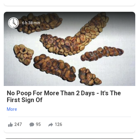
6 h 38 min
No Poop For More Than 2 Days - It's The
First Sign Of
More
247
95
126