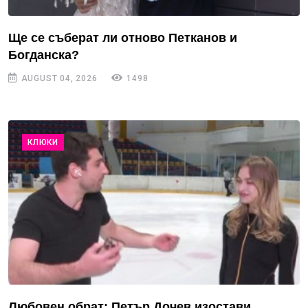
Ще се съберат ли отново Петканов и
Богданска?
AUGUST 04, 2026
1498
КЛЮКИ
Любовен обрат: Петър Дочев изостави