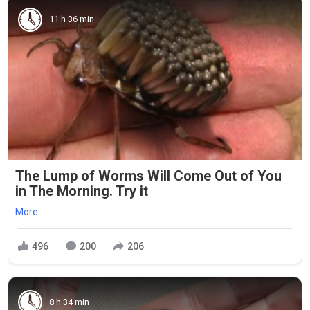
11 h 36 min
The Lump of Worms Will Come Out of You
in The Morning. Try it
More
496
200
206
8 h 34 min