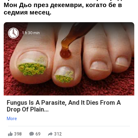
Мон Дьо през декември, когато бе в
седмия месец.
1 h 30 min
Fungus Is A Parasite, And It Dies From A
Drop Of Plain...
More
398
69
312