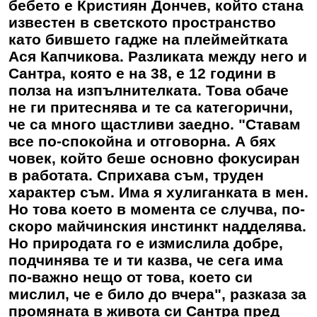
бебето е Кристиян Дончев, който стана
известен в светското пространство
като бившето гадже на плеймейтката
Ася Капчикова. Разликата между него и
Сантра, която е на 38, е 12 години в
полза на изпълнителката. Това обаче
не ги притеснява и те са категорични,
че са много щастливи заедно. "Ставам
все по-спокойна и отговорна. А бях
човек, който беше основно фокусиран
в работата. Сприхава съм, труден
характер съм. Има я хулиганката в мен.
Но това което в момента се случва, по-
скоро майчинския инстинкт надделява.
Но природата го е измислила добре,
подчинява те и ти казва, че сега има
по-важно нещо от това, което си
мислил, че е било до вчера", разказа за
промяната в живота си Сантра пред