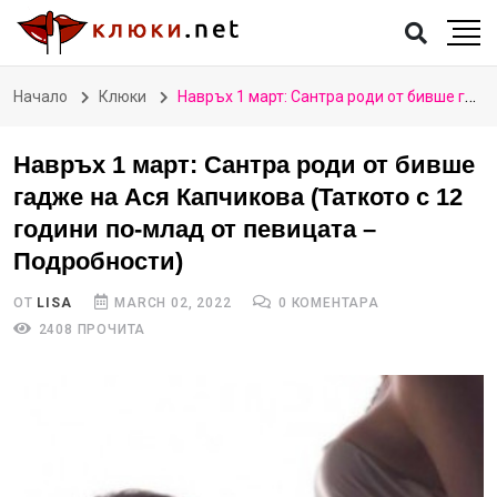
Начало
Клюки
Навръх 1 март: Сантра роди от бивше гадже на Ася Капчикова (Таткото с 12 години по-млад от певицата – Подробности)
Навръх 1 март: Сантра роди от бивше
гадже на Ася Капчикова (Таткото с 12
години по-млад от певицата –
Подробности)
ОТ
LISA
MARCH 02, 2022
0 КОМЕНТАРА
2408 ПРОЧИТА