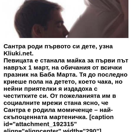
Сантра роди първото си дете, узна
Kliuki.net.
Певицата е станала майка за първи път
навръх 1 март, на обичания от всички
празник на Баба Марта. Тя до последно
криеше пола на детето, което чака, но
нейни приятелки я издадоха с
честитките си. От пожеланията им в
социалните мрежи стана ясно, че
Сантра е родила момиченце – най-
скъпоценната мартеничка. [caption
id="attachment_192315"
align="aligncenter" width="290"]