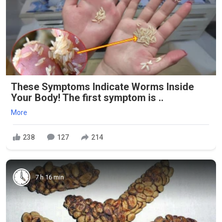
These Symptoms Indicate Worms Inside
Your Body! The first symptom is ..
More
238
127
214
7 h 16 min