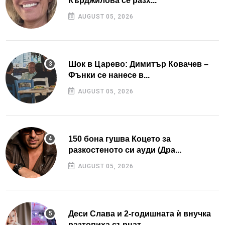
Кърджилова се разх...
AUGUST 05, 2026
Шок в Царево: Димитър Ковачев –
Фънки се нанесе в...
AUGUST 05, 2026
150 бона гушва Коцето за
разкостеното си ауди (Дра...
AUGUST 05, 2026
Деси Слава и 2-годишната ѝ внучка
разтопиха сърцат...