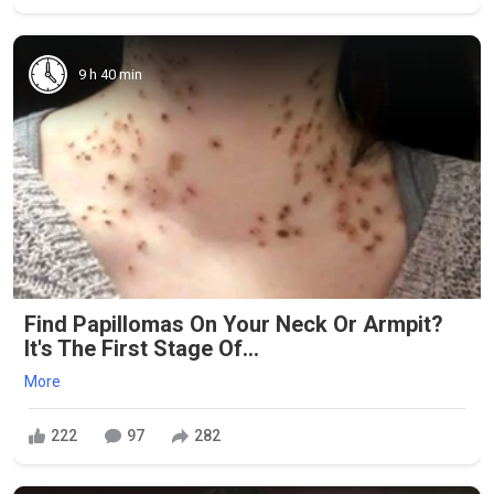
9 h 40 min
Find Papillomas On Your Neck Or Armpit?
It's The First Stage Of...
More
222
97
282