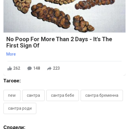
No Poop For More Than 2 Days - It's The
First Sign Of
More
262
148
223
Тагове:
new
сантра
сантра бебе
сантра бременна
сантра роди
Сподели: