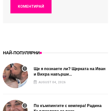
КОМЕНТИРАЙ
НАЙ-ПОПУЛЯРНИ
Ще я познаете ли? Щерката на Иван
и Вихра навърши...
AUGUST 04, 2026
По къмпингите с кемпера! Радина